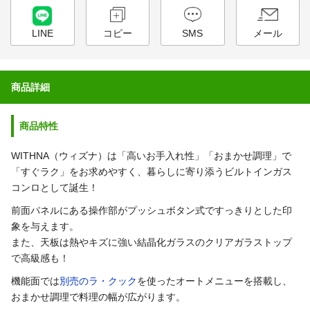
LINE
コピー
SMS
メール
商品詳細
商品特性
WITHNA（ウィズナ）は「高いお手入れ性」「おまかせ調理」で
「すぐラク」をお求めやすく、暮らしに寄り添うビルトインガス
コンロとして誕生！
前面パネルにある操作部がプッシュボタン式ですっきりとした印
象を与えます。
また、天板は熱やキズに強い結晶化ガラスのクリアガラストップ
で高級感も！
機能面では
別売のラ・クック
を使ったオートメニューを搭載し、
おまかせ調理で料理の幅が広がります。