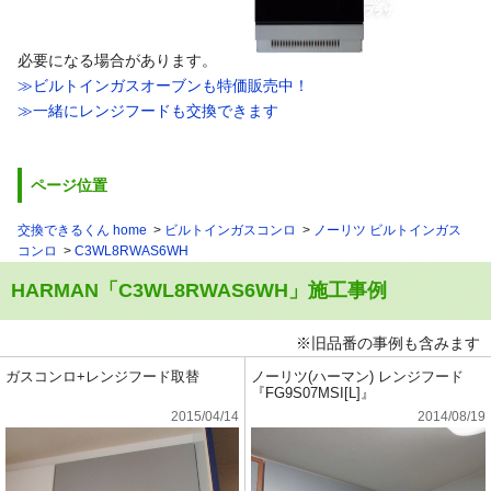
必要になる場合があります。
≫ビルトインガスオーブンも特価販売中！
≫一緒にレンジフードも交換できます
ページ位置
交換できるくん home
ビルトインガスコンロ
ノーリツ ビルトインガス
コンロ
C3WL8RWAS6WH
HARMAN「C3WL8RWAS6WH」施工事例
※旧品番の事例も含みます
ガスコンロ+レンジフード取替
ノーリツ(ハーマン) レンジフード
『FG9S07MSI[L]』
2015/04/14
2014/08/19