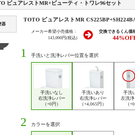
TO ピュアレストMR+ビューティ・トワレ96セット
TOTO ピュアレストMR CS225BP+SH224B
便器
メーカー希望小売価格：
交換できるくん価
44%OF
143,000円(税込)
手洗いと洗浄レバー位置を選択
手洗いなし
手洗いあり
手洗
右洗浄レバー
右洗浄レバー
左洗浄
（+0円）
（+4,065円）
（+
カラーを選択