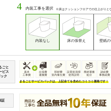
内装工事を選択
※床はクッションフロアでの仕上がりと
内装なし
床の張替え
壁紙の
るごと
ービス
基本
出張費
部材費
設置前清掃
廃材運搬
諸経費
工事費
運搬費
室内養生費
使用説明
処分
事務経費
パック
まるごとサービスパックは
、
上記全てを含めたコミコミ価格です
！
保証