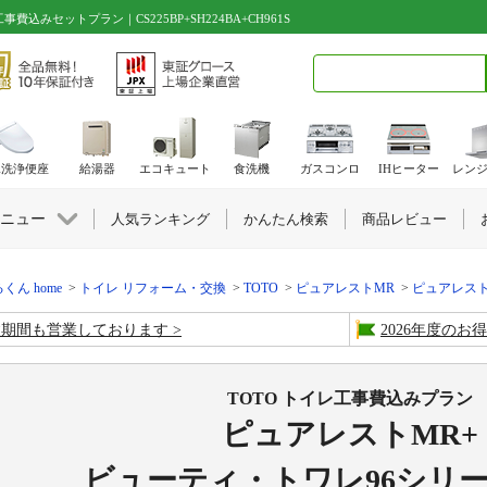
みセットプラン｜CS225BP+SH224BA+CH961S
検索キーワード入力
水洗浄便座
給湯器
エコキュート
食洗機
ガスコンロ
IHヒーター
レン
ニュー
人気ランキング
かんたん検索
商品レビュー
くん home
トイレ リフォーム・交換
TOTO
ピュアレストMR
ピュアレストMR+ビュ
盆期間も営業しております
2026年度の
TOTO トイレ工事費込みプラン
ピュアレストMR+
ビューティ・トワレ96シリ