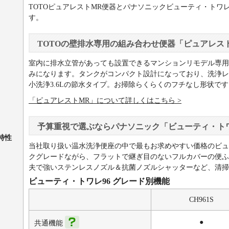
TOTOピュアレストMR便器とパナソニックビューティ・トワ
す。
TOTOの壁排水専用の組み合わせ便器「ピュアレス
室内に排水立管があっても設置できるマンションリモデル専用タ
みになります。タンクがコンパクト設計になっており、洗浄レバ
小洗浄3.6Lの節水タイプ。お掃除らくらくのフチなし形状です
「ピュアレストMR」について詳しくはこちら >
予算重視で選ぶならパナソニック「ビューティ・トワ
特性
当社取り扱い温水洗浄便座の中で最もお求めやすい価格のビュ
クグレードながら、フラットで継ぎ目のないフルカバーの便ふ
夫で強いステンレスノズル＆抗菌ノズルシャッターなど、清掃
ビューティ・トワレ96 グレード別機能
CH961S
●
共通機能