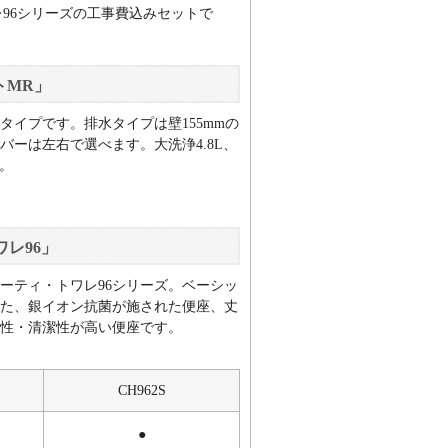
レ96シリーズの工事費込みセットで
トMR」
イプです。排水タイプは壁155mmの
ーは左右で選べます。大洗浄4.8L、
。
レ96」
ーティ・トワレ96シリーズ。ベーシッ
た、銀イオン抗菌が施された便座、丈
性・清潔性が高い便座です。
CH962S
●