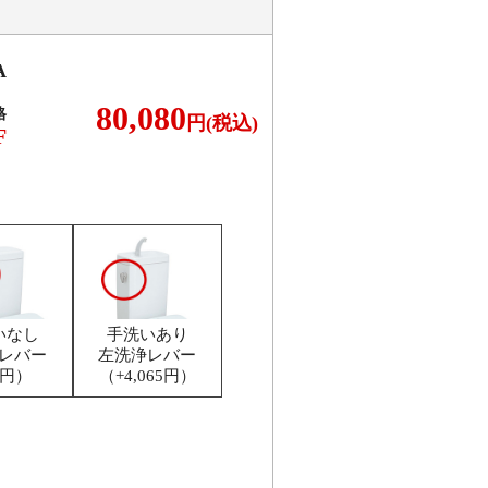
A
80,080
格
円(税込)
F
いなし
手洗いあり
レバー
左洗浄レバー
0円）
（+4,065円）