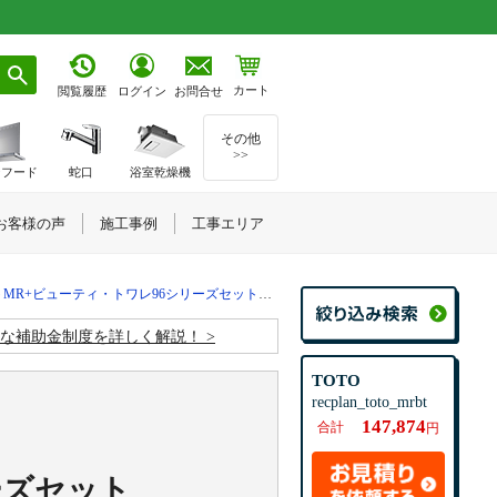
カート
お問合せ
閲覧履歴
ログイン
その他
>>
ジフード
蛇口
浴室乾燥機
お客様の声
施工事例
工事エリア
ーティ・トワレ96シリーズセット｜CS225BP+SH224BA+CH961S
お得な補助金制度を詳しく解説！
TOTO
recplan_toto_mrbt
147,874
合計
円
ーズ
セット