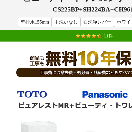
CS225BP+SH224BA
+
CH96
壁排水155mm
手洗いなし
右洗浄レバー
ホワイ
11件