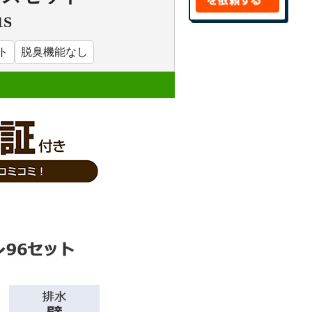
1S
ト
脱臭機能なし