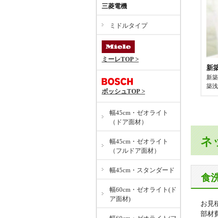
三菱電機
ミドルタイプ
ミーレTOP >
新
新築
築浅
ボッシュTOP >
幅45cm・ゼオライト
（ドア面材）
ネ
幅45cm・ゼオライト
（フルドア面材）
幅45cm・スタンダード
食
幅60cm・ゼオライト(ド
ア面材)
お見
部材