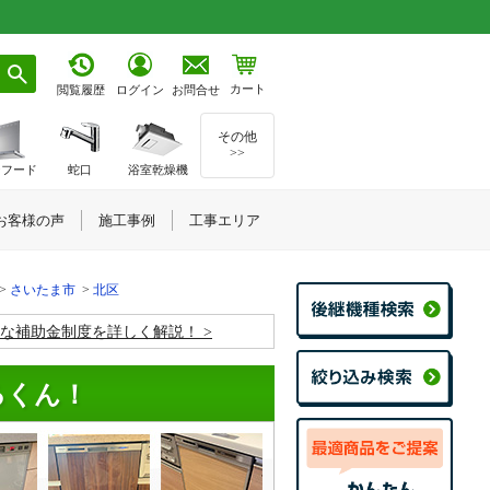
カート
お問合せ
閲覧履歴
ログイン
その他
>>
ジフード
蛇口
浴室乾燥機
お客様の声
施工事例
工事エリア
さいたま市
北区
お得な補助金制度を詳しく解説！
るくん！