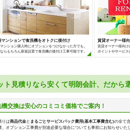
ビクトリアアネーロ大宮
フェニックス大
フォルスコート大宮土呂
ブライトレジデ
ベルシェーナ
宮原パークホー
メゾン大宮宮原
ユアサハイム
ラ・アトレ大宮土呂
ライオンズマン
築マンションで食洗機をオトクに後付け
賃貸オーナー様向
マンション購入時にオプションをつけなかった方でも、
賃貸オーナー様向け
リビオ大宮宮原
レーベンハイム
ならもちろん新規設置で食洗機の後付け工事可能です。
ポイントやサービス
レーベンハイム大宮奈良町
レクセルガーデ
レフィーニ大宮盆栽町
ット見積りなら安くて明朗会計、だから
洗機交換は安心のコミコミ価格でご案内！
積りは
商品代金
と
まるごとサービスパック費用(基本工事費含む)
の全て
費、オプション工事費が別途必要な場合についても事前にお知らせいた