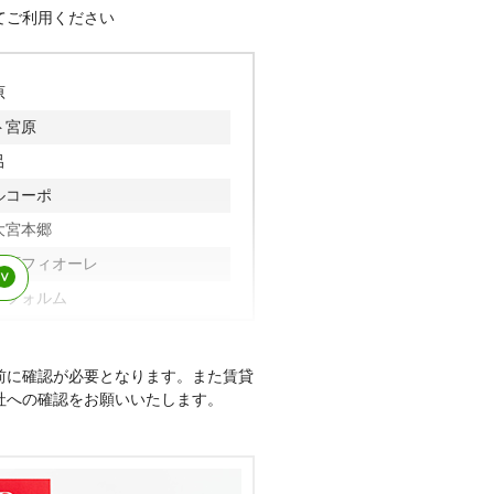
てご利用ください
原
ト宮原
呂
ルコーポ
大宮本郷
宮原フィオーレ
ィフォルム
ームズ
前に確認が必要となります。また賃貸
社への確認をお願いいたします。
ージ大宮
宮北
日進