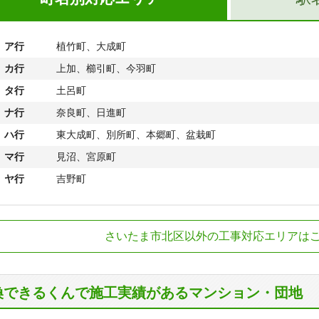
ア行
植竹町、大成町
カ行
上加、櫛引町、今羽町
タ行
土呂町
ナ行
奈良町、日進町
ハ行
東大成町、別所町、本郷町、盆栽町
マ行
見沼、宮原町
ヤ行
吉野町
R川越線
日進駅
さいたま市北区以外の工事対応エリアは
R高崎線
宮原駅
R宇都宮線
土呂駅
ューシャトル
加茂宮駅、東宮原
換できるくんで施工実績があるマンション・団地