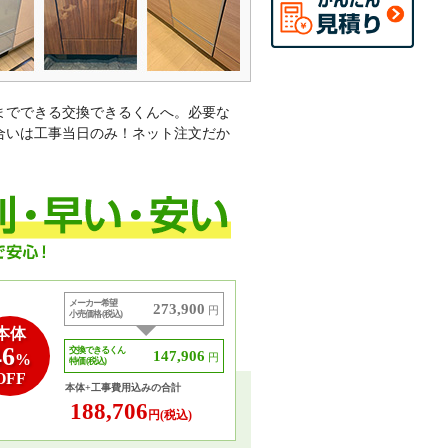
までできる交換できるくんへ。必要な
合いは工事当日のみ！ネット注文だか
。
メーカー希望
273,900
円
小売価格 (税込)
本体
46
交換できるくん
147,906
%
円
特価 (税込)
OFF
本体+工事費用込みの合計
188,706
円(税込)