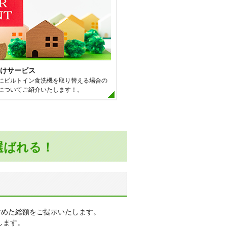
宮
ンス
ムズ
ション大宮宮原
けサービス
にビルトイン食洗機を取り替える場合の
大宮グランファースト
についてご紹介いたします！。
ン日進
※その他、多数の実績がございます。
選ばれる！
含めた総額をご提示いたします。
します。