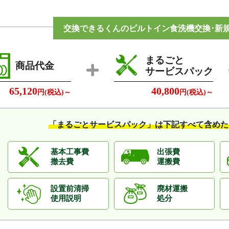
交換できるくんのビルトイン食洗機交換･新規
まるごと
商品代金
サービスパック
65,120
40,800
円(税込)～
円(税込)～
「まるごとサービスパック」は
下記すべて含めた
基本工事費
出張費
撤去費
運搬費
設置前清掃
廃材運搬
使用説明
処分