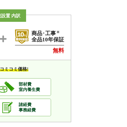
設置 内訳
※
商品･工事
全品10年保証
無料
コミコミ価格!
部材費
室内養生費
諸経費
事務経費