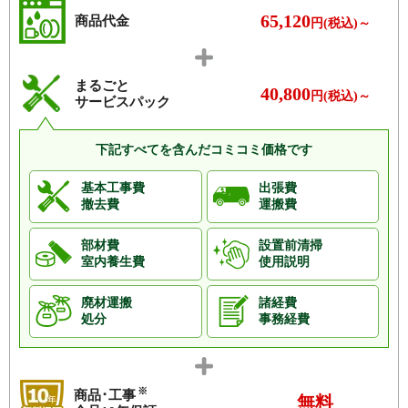
65,120
商品代金
円(税込)～
まるごと
40,800
円(税込)～
サービスパック
下記すべてを含んだコミコミ価格です
基本工事費
出張費
撤去費
運搬費
部材費
設置前清掃
室内養生費
使用説明
廃材運搬
諸経費
処分
事務経費
※
商品･工事
無料