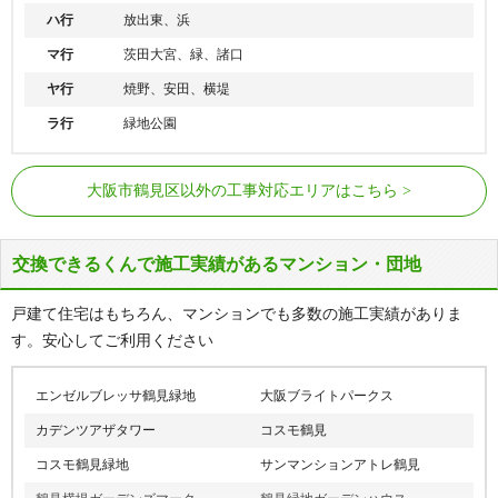
ハ行
放出東、浜
マ行
茨田大宮、緑、諸口
ヤ行
焼野、安田、横堤
ラ行
緑地公園
JR片町線（学研都市線）
放出駅
大阪市鶴見区以外の工事対応エリアはこちら
JRおおさか東線
放出駅
大阪メトロ長堀鶴見緑地線
今福鶴見駅、横堤駅、鶴見緑地駅
交換できるくんで施工実績があるマンション・団地
戸建て住宅はもちろん、マンションでも多数の施工実績がありま
す。安心してご利用ください
エンゼルブレッサ鶴見緑地
大阪ブライトパークス
カデンツアザタワー
コスモ鶴見
コスモ鶴見緑地
サンマンションアトレ鶴見