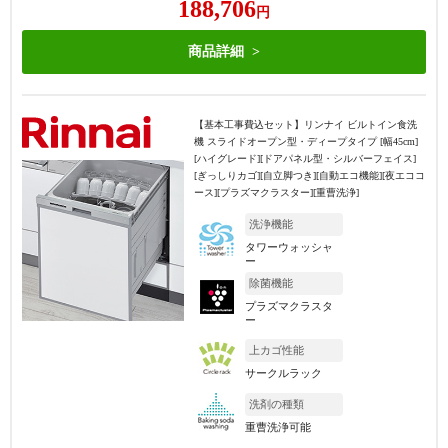
188,706
円
商品詳細
【基本工事費込セット】
リンナイ ビルトイン食洗
機 スライドオープン型・ディープタイプ [幅45cm]
[ハイグレード][ドアパネル型・シルバーフェイス]
[ぎっしりカゴ][自立脚つき][自動エコ機能][夜エココ
ース][プラズマクラスター][重曹洗浄]
洗浄機能
タワーウォッシャ
ー
除菌機能
プラズマクラスタ
ー
上カゴ性能
サークルラック
洗剤の種類
重曹洗浄可能