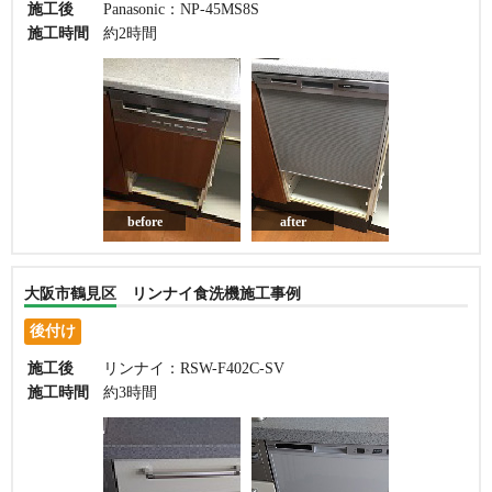
施工後
Panasonic：NP-45MS8S
施工時間
約2時間
before
after
大阪市鶴見区 リンナイ食洗機施工事例
後付け
施工後
リンナイ：RSW-F402C-SV
施工時間
約3時間