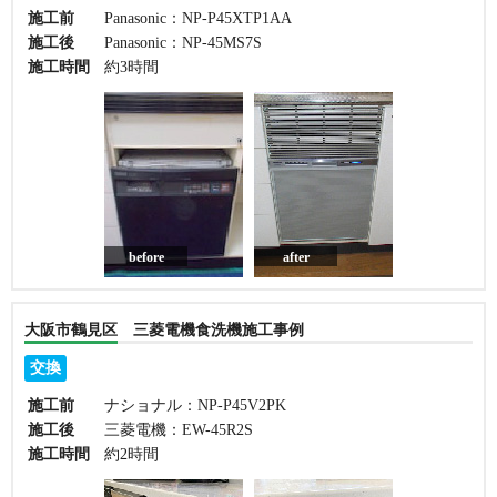
施工前
Panasonic：NP-P45XTP1AA
施工後
Panasonic：NP-45MS7S
施工時間
約3時間
before
after
大阪市鶴見区 三菱電機食洗機施工事例
交換
施工前
ナショナル：NP-P45V2PK
施工後
三菱電機：EW-45R2S
施工時間
約2時間