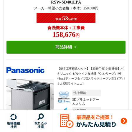
RSW-SD401LPA
メーカー希望小売価格（本体）
250,800
円
53
本体
%OFF
食洗機本体＋工事費
158,676
円
商品詳細
【基本工事費込セット】
【2026年4月24日発売】パ
ナソニック ビルトイン食洗機『C1シリーズ』[幅
45cm][ディープタイプ][スライドオープン型][ドアパ
ネル型][ライトエコ]
洗浄機能
3Dプラネットアー
ムスリム
除菌機能
ストリーム除菌洗
浄
上カゴ性能