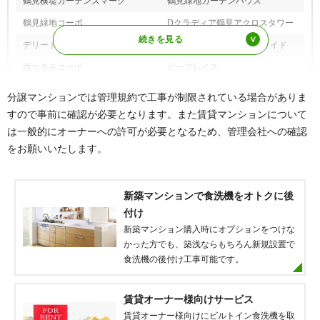
鶴見横堤ガーデンズマーク
鶴見緑地ガーデンハウス
鶴見緑地コーポ
Dクラディア鶴見アクロスタワー
デリード鶴見緑地
デリード鶴見緑地パークサイド
西つるみコーポ
ビープレイス
ビューネ鶴見緑地公園
ブランズ放出
分譲マンションでは管理規約で工事が制限されている場合がありま
メロディーハイム鶴見パークオア
すので事前に確認が必要となります。また賃貸マンションについて
ベルアーバニティ鶴見
シス
は一般的にオーナーへの許可が必要となるため、管理会社への確認
をお願いいたします。
メロディハイム
メロディハイムJsコート
森都OSAKA
ユニアルス鶴見公園プレジオ
ライオンズスクエア鶴見緑地
ライオンズ放出セントアリーナ
新築マンションで食洗機をオトクに後
付け
ロイヤルアークグランデールタワ
レピア鶴見ザ・プライム
新築マンション購入時にオプションをつけな
ー
かった方でも、築浅ならもちろん新規設置で
※その他、多数の実績がございます。
食洗機の後付け工事可能です。
賃貸オーナー様向けサービス
賃貸オーナー様向けにビルトイン食洗機を取