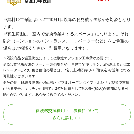
全品10年保証
※無料10年保証は2022年10月1日以降のお見積り依頼から対象となり
ます。
※養生範囲は「室内で交換作業をするスペース」になります。それ
以外（マンションのエントランス、エレベーターなど）をご希望の
場合はご相談ください（別費用となります）。
※既設商品や設置状況によっては別途オプション工事費が必要です。
※既設食洗機が海外メーカー製の場合や、戸建てでキッチンが2階以上またはエ
レベーターがない集合住宅の場合は、2名以上対応費
6,600
円(税込)が追加になる
可能性がございます。
※その他、既設食洗機が60cm幅・ダブルオープンタイプ・ホシザキ製等で重量
がある場合、キッチンが1階でも2名対応費として
6,600
円(税込)が追加になる可
能性がございます。あらかじめご了承ください。
食洗機交換費用・工事費について
さらに詳しく