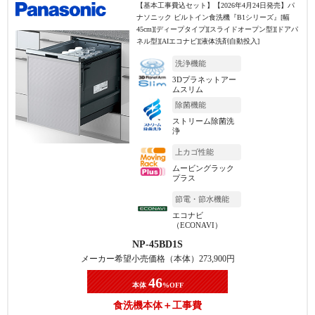
【基本工事費込セット】
【2026年4月24日発売】パ
ナソニック ビルトイン食洗機『B1シリーズ』[幅
45cm][ディープタイプ][スライドオープン型][ドアパ
ネル型][AIエコナビ][液体洗剤自動投入]
洗浄機能
3Dプラネットアー
ムスリム
除菌機能
ストリーム除菌洗
浄
上カゴ性能
ムービングラック
プラス
節電・節水機能
エコナビ
（ECONAVI）
NP-45BD1S
メーカー希望小売価格（本体）
273,900
円
46
本体
%OFF
食洗機本体＋工事費