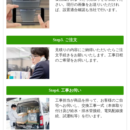
さい。現行の画像をお送りいただけれ
ば、設置適合確認も当社で行います。
Step3.
ご注文
見積りの内容にご納得いただいたらご注
文手続きをお願いいたします。工事日程
のご希望をお伺いします。
Step4.
工事お伺い
工事担当が商品を持って、お客様のご自
宅へお伺いし、交換工事一式（本体取り
付け及び給水・排水管接続、電気配線接
続、試運転等）を行います。