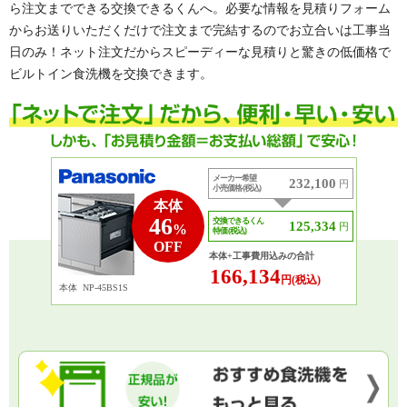
ら注文までできる交換できるくんへ。必要な情報を見積りフォーム
からお送りいただくだけで注文まで完結するのでお立合いは工事当
日のみ！ネット注文だからスピーディーな見積りと驚きの低価格で
ビルトイン食洗機を交換できます。
メーカー希望
232,100
円
小売価格 (税込)
本体
46
交換できるくん
125,334
円
%
特価 (税込)
OFF
本体+工事費用込みの合計
166,134
円(税込)
本体
NP-45BS1S