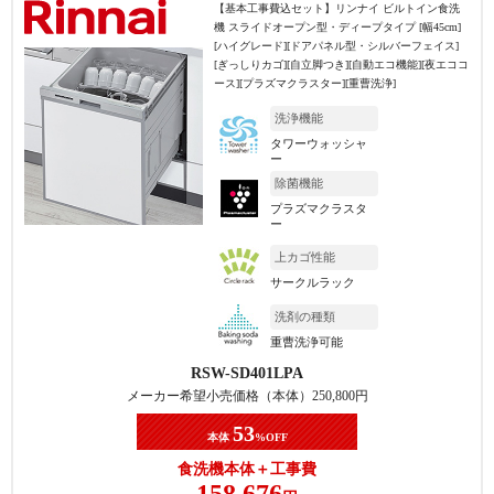
【基本工事費込セット】
リンナイ ビルトイン食洗
機 スライドオープン型・ディープタイプ [幅45cm]
[ハイグレード][ドアパネル型・シルバーフェイス]
[ぎっしりカゴ][自立脚つき][自動エコ機能][夜エココ
ース][プラズマクラスター][重曹洗浄]
洗浄機能
タワーウォッシャ
ー
除菌機能
プラズマクラスタ
ー
上カゴ性能
サークルラック
洗剤の種類
重曹洗浄可能
RSW-SD401LPA
メーカー希望小売価格（本体）
250,800
円
53
本体
%OFF
食洗機本体＋工事費
158,676