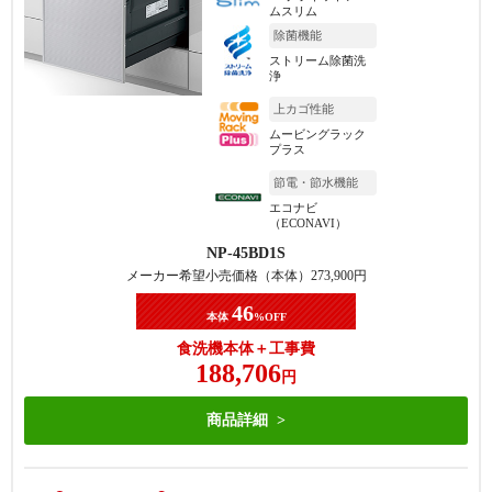
ムスリム
除菌機能
ストリーム除菌洗
浄
上カゴ性能
ムービングラック
プラス
節電・節水機能
エコナビ
（ECONAVI）
NP-45BD1S
メーカー希望小売価格（本体）
273,900
円
46
本体
%OFF
食洗機本体＋工事費
188,706
円
商品詳細