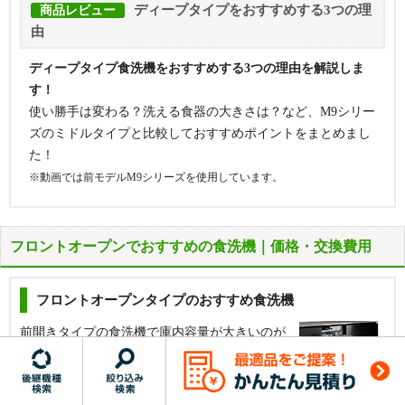
ディープタイプをおすすめする3つの理
商品レビュー
由
ディープタイプ食洗機をおすすめする3つの理由を解説しま
す！
使い勝手は変わる？洗える食器の大きさは？など、M9シリー
ズのミドルタイプと比較しておすすめポイントをまとめまし
た！
※動画では前モデルM9シリーズを使用しています。
フロントオープンでおすすめの食洗機｜価格・交換費用
引出し扉タイプの食洗機でディープタイプより庫内
容量は小さいですが、下部に収納キャビネットを設
置できます。1～3人のご家族ならこちらがおすすめ
フロントオープンタイプのおすすめ食洗機
です。
前開きタイプの食洗機で庫内容量が大きいのが
特長です。現在はスライドオープンが主流です
【基本工事費込セット】
【2026年4月24日発売】パナソ
ニック ビルトイン食洗機『B1シリーズ』[幅45cm][ミド
が、3人以上のご家族で今までの使い勝手を変
ルタイプ][スライドオープン型][ドアパネル型][AIエコ
えたくない方にはおすすめです。
ナビ]