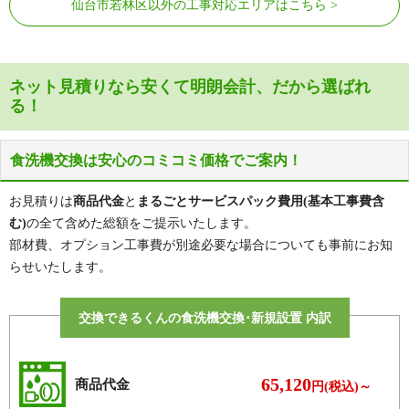
仙台市若林区以外の工事対応エリアはこちら
連坊駅、薬師堂駅、卸町駅、六丁の目
仙台市営地下鉄東西線
駅、荒井駅
ネット見積りなら安くて明朗会計、だから選ばれ
る！
食洗機交換は安心のコミコミ価格でご案内！
お見積りは
商品代金
と
まるごとサービスパック費用(基本工事費含
む)
の全て含めた総額をご提示いたします。
部材費、オプション工事費が別途必要な場合についても事前にお知
らせいたします。
交換できるくんの食洗機交換･新規設置 内訳
65,120
商品代金
円(税込)～