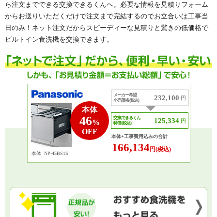
ら注文までできる交換できるくんへ。必要な情報を見積りフォーム
からお送りいただくだけで注文まで完結するのでお立合いは工事当
日のみ！ネット注文だからスピーディーな見積りと驚きの低価格で
ビルトイン食洗機を交換できます。
メーカー希望
232,100
円
小売価格 (税込)
本体
46
交換できるくん
125,334
円
%
特価 (税込)
OFF
本体+工事費用込みの合計
166,134
円(税込)
本体
NP-45BS1S