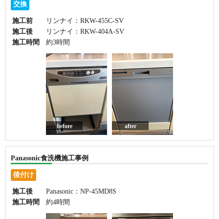
交換
施工前
リンナイ：RKW-455C-SV
施工後
リンナイ：RKW-404A-SV
施工時間
約3時間
before
after
Panasonic食洗機施工事例
後付け
施工後
Panasonic：NP-45MD8S
施工時間
約4時間