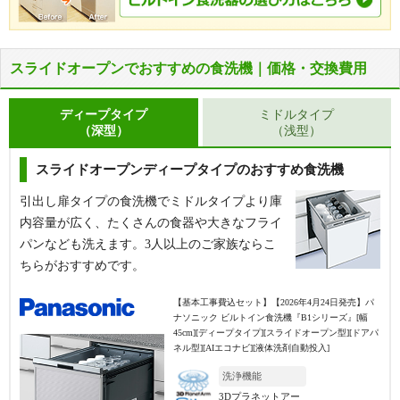
スライドオープンでおすすめの食洗機｜価格・交換費用
ディープタイプ
ミドルタイプ
（深型）
（浅型）
スライドオープンディープタイプのおすすめ食洗機
引出し扉タイプの食洗機でミドルタイプより庫
内容量が広く、たくさんの食器や大きなフライ
パンなども洗えます。3人以上のご家族ならこ
ちらがおすすめです。
【基本工事費込セット】
【2026年4月24日発売】パ
ナソニック ビルトイン食洗機『B1シリーズ』[幅
45cm][ディープタイプ][スライドオープン型][ドアパ
ネル型][AIエコナビ][液体洗剤自動投入]
洗浄機能
3Dプラネットアー