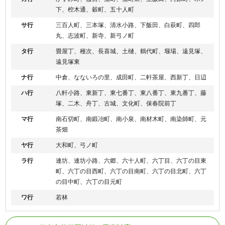
下、椌木通、穀町、五十人町
サ行
三百人町、三本塚、清水小路、下飯田、白萩町、四郎
丸、志波町、新寺、新弓ノ町
タ行
畳屋丁、種次、長喜城、土樋、鶴代町、堰場、遠見塚、
遠見塚東
ナ行
中倉、なないろの里、成田町、二軒茶屋、西新丁、日辺
ハ行
八軒小路、東新丁、東七番丁、東八番丁、東九番丁、藤
塚、二木、舟丁、古城、文化町、保春院前丁
マ行
南石切町、南鍛冶町、南小泉、南材木町、南染師町、元
茶畑
ヤ行
大和町、弓ノ町
ラ行
連坊、連坊小路、六郷、六十人町、六丁目、六丁の目東
町、六丁の目西町、六丁の目南町、六丁の目北町、六丁
の目中町、六丁の目元町
ワ行
若林
仙台市営地下鉄南北線
愛宕橋駅、河原町駅