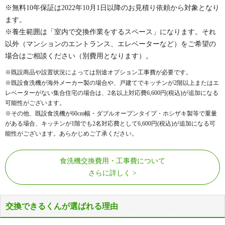
※無料10年保証は2022年10月1日以降のお見積り依頼から対象となり
ます。
※養生範囲は「室内で交換作業をするスペース」になります。それ
以外（マンションのエントランス、エレベーターなど）をご希望の
場合はご相談ください（別費用となります）。
※既設商品や設置状況によっては別途オプション工事費が必要です。
※既設食洗機が海外メーカー製の場合や、戸建てでキッチンが2階以上またはエ
レベーターがない集合住宅の場合は、2名以上対応費
6,600
円(税込)が追加になる
可能性がございます。
※その他、既設食洗機が60cm幅・ダブルオープンタイプ・ホシザキ製等で重量
がある場合、キッチンが1階でも2名対応費として
6,600
円(税込)が追加になる可
能性がございます。あらかじめご了承ください。
食洗機交換費用・工事費について
さらに詳しく
交換できるくんが選ばれる理由