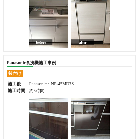
before
after
Panasonic食洗機施工事例
後付け
施工後
Panasonic：NP-45MD7S
施工時間
約5時間