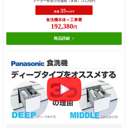
メーカー希望小売価格（本体）
233,200
円
35
本体
%OFF
食洗機本体＋工事費
192,380
円
商品詳細