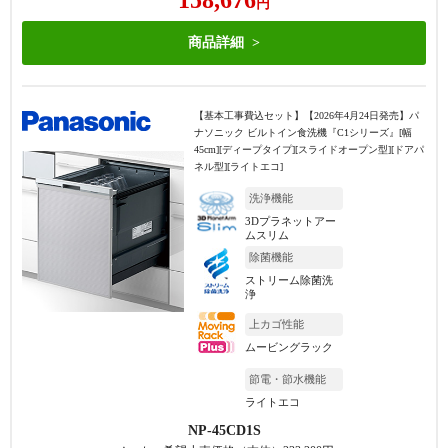
円
商品詳細
【基本工事費込セット】
【2026年4月24日発売】パ
ナソニック ビルトイン食洗機『C1シリーズ』[幅
45cm][ディープタイプ][スライドオープン型][ドアパ
ネル型][ライトエコ]
洗浄機能
3Dプラネットアー
ムスリム
除菌機能
ストリーム除菌洗
浄
上カゴ性能
ムービングラック
節電・節水機能
ライトエコ
NP-45CD1S