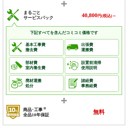
まるごと
40,800
円(税込)～
サービスパック
下記すべてを含んだコミコミ価格です
基本工事費
出張費
撤去費
運搬費
部材費
設置前清掃
室内養生費
使用説明
廃材運搬
諸経費
処分
事務経費
※
商品･工事
無料
全品10年保証