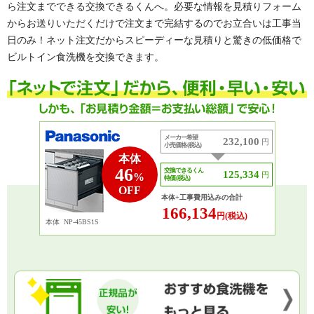
ら注文までできる交換できるくんへ。必要な情報を見積りフォーム
からお送りいただくだけで注文まで完結するのでお立合いは工事当
日のみ！ネット注文だからスピーディーな見積りと驚きの低価格で
ビルトイン食洗機を交換できます。
メーカー希望
232,100
円
小売価格 (税込)
本体
46
交換できるくん
125,334
円
%
特価 (税込)
OFF
本体+工事費用込みの合計
166,134
円(税込)
本体
NP-45BS1S