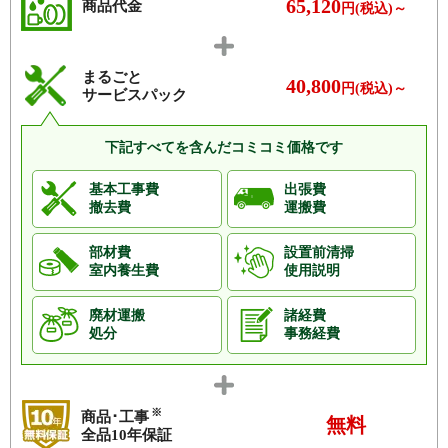
65,120
商品代金
円(税込)～
まるごと
40,800
円(税込)～
サービスパック
下記すべてを含んだコミコミ価格です
基本工事費
出張費
撤去費
運搬費
部材費
設置前清掃
室内養生費
使用説明
廃材運搬
諸経費
処分
事務経費
※
商品･工事
無料
全品10年保証