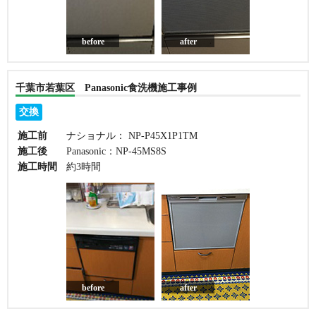
before
after
千葉市若葉区 Panasonic食洗機施工事例
交換
施工前
ナショナル： NP-P45X1P1TM
施工後
Panasonic：NP-45MS8S
施工時間
約3時間
before
after