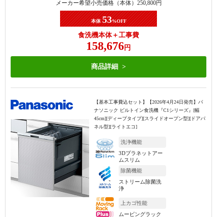
メーカー希望小売価格（本体）
250,800
円
53
本体
%OFF
食洗機本体＋工事費
158,676
円
商品詳細
【基本工事費込セット】
【2026年4月24日発売】パ
ナソニック ビルトイン食洗機『C1シリーズ』[幅
45cm][ディープタイプ][スライドオープン型][ドアパ
ネル型][ライトエコ]
洗浄機能
3Dプラネットアー
ムスリム
除菌機能
ストリーム除菌洗
浄
上カゴ性能
ムービングラック