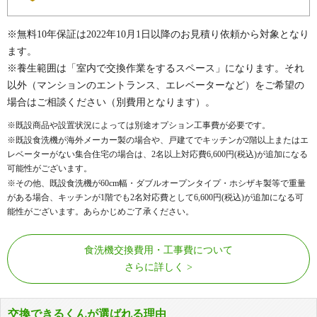
※無料10年保証は2022年10月1日以降のお見積り依頼から対象となり
ます。
※養生範囲は「室内で交換作業をするスペース」になります。それ
以外（マンションのエントランス、エレベーターなど）をご希望の
場合はご相談ください（別費用となります）。
※既設商品や設置状況によっては別途オプション工事費が必要です。
※既設食洗機が海外メーカー製の場合や、戸建てでキッチンが2階以上またはエ
レベーターがない集合住宅の場合は、2名以上対応費
6,600
円(税込)が追加になる
可能性がございます。
※その他、既設食洗機が60cm幅・ダブルオープンタイプ・ホシザキ製等で重量
がある場合、キッチンが1階でも2名対応費として
6,600
円(税込)が追加になる可
能性がございます。あらかじめご了承ください。
食洗機交換費用・工事費について
さらに詳しく
交換できるくんが選ばれる理由