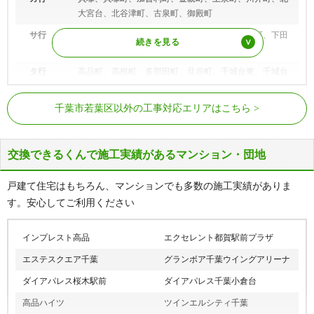
大宮台、北谷津町、古泉町、御殿町
サ行
坂月町、桜木、桜木北、更科町、佐和町、下泉町、下田
町
タ行
高品町、高根町、多部田町、旦谷町、千城台東、千城台
西、千城台南、千城台北、都賀、都賀の台、殿台町、富
JR総武本線
都賀駅
田町
千葉市若葉区以外の工事対応エリアはこちら
動物公園駅、みつわ台駅、都賀駅、桜
ナ行
中田町、中野町、西都賀、野呂町
千葉都市モノレール２号線
木駅、小倉台駅、千城台北駅、千城台
ハ行
原町、東寺山町
駅
交換できるくんで施工実績があるマンション・団地
マ行
みつわ台、源町
戸建て住宅はもちろん、マンションでも多数の施工実績がありま
ヤ行
谷当町
す。安心してご利用ください
ワ行
若松台、若松町
インプレスト高品
エクセレント都賀駅前プラザ
エステスクエア千葉
グランボア千葉ウイングアリーナ
ダイアパレス桜木駅前
ダイアパレス千葉小倉台
高品ハイツ
ツインエルシティ千葉