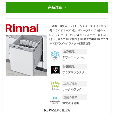
商品詳細
【基本工事費込セット】
リンナイ ビルトイン食洗
機 スライドオープン型・ディープタイプ [幅45cm]
[ハイグレード][ドアパネル型・シルバーフェイス]
[ぎっしりカゴ][自立脚つき][自動エコ機能][夜エココ
ース][プラズマクラスター][重曹洗浄]
洗浄機能
タワーウォッシャ
ー
除菌機能
プラズマクラスタ
ー
上カゴ性能
サークルラック
洗剤の種類
重曹洗浄可能
RSW-SD401LPA