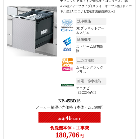
ナソニック ビルトイン食洗機『B1シリーズ』[幅
45cm][ディープタイプ][スライドオープン型][ドアパ
ネル型][AIエコナビ][液体洗剤自動投入]
洗浄機能
3Dプラネットアー
ムスリム
除菌機能
ストリーム除菌洗
浄
上カゴ性能
ムービングラック
プラス
節電・節水機能
エコナビ
（ECONAVI）
NP-45BD1S
メーカー希望小売価格（本体）
273,900
円
46
本体
%OFF
食洗機本体＋工事費
188,706
円