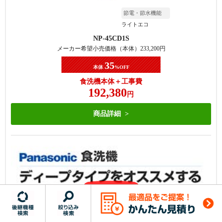
節電・節水機能
ライトエコ
NP-45CD1S
メーカー希望小売価格（本体）
233,200
円
35
本体
%OFF
食洗機本体＋工事費
192,380
円
商品詳細