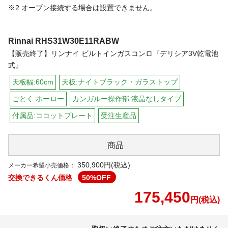
※2 オーブン接続する場合は設置できません。
Rinnai
RHS31W30E11RABW
【販売終了】リンナイ ビルトインガスコンロ『デリシア3V乾電池
式』
天板幅:60cm
天板:ナイトブラック・ガラストップ
ごとく:ホーロー
カンガルー操作部:液晶なしタイプ
付属品:ココットプレート
受注生産品
商品
350,900円(税込)
メーカー希望小売価格：
交換できるくん価格
50
%OFF
175,450
円(税込)