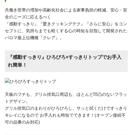
共働き世帯の増加や高齢化社会による家事負担の軽減、安心・安
全のニーズに応えるべく
『感動すっきり』『驚きクッキングテク』『さらに安心』をコン
セプトに、気持ちまでも軽くする心の時短を目指して開発された
パロマ最上位機種『クレア』。
『感動すっきり』ひろびろ×すっきりトップでお手入
れ簡単！
天板のフチも、グリル排気口周辺も、ほとんど凹凸のないフラッ
トデザイン。
グリル排気口のまわりがひろびろし、サッと拭くだけですっきり
キレイになるので お手入れも時短でできます！(オーブン接続不
可の品番のみ対応)