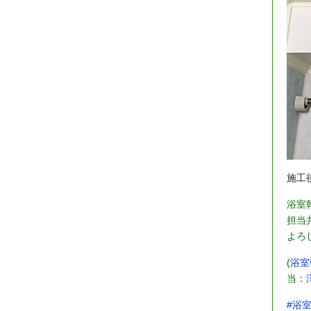
施工
浴室
担当
よろ
(
浴室
当：
#浴