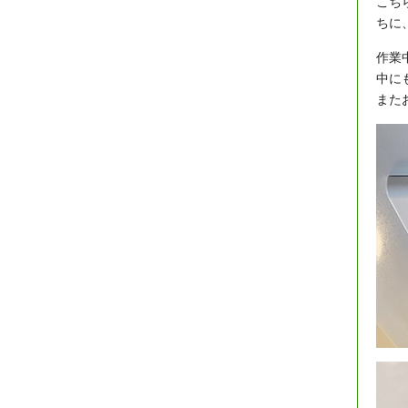
こち
ちに
作業
中に
また