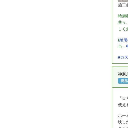
施工
給湯
共々
しく
(
給湯
当：
#ガ
神奈
「古
使え
ホー
映し