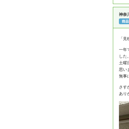
神奈
「見
一年
した
土曜
思い
無事
さす
あり