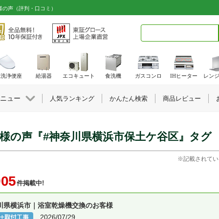
客様の声（評判・口コミ）
検索キーワード入力
水洗浄便座
給湯器
エコキュート
食洗機
ガスコンロ
IHヒーター
レン
ニュー
人気ランキング
かんたん検索
商品レビュー
様の声『#神奈川県横浜市保土ケ谷区』タグ
※記載されてい
905
件掲載中!
川県横浜市｜浴室乾燥機交換のお客様
2026/07/29