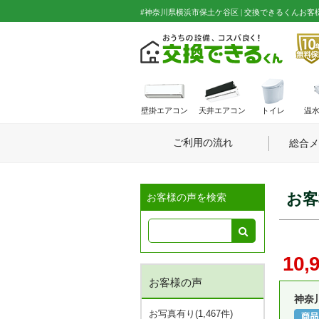
#神奈川県横浜市保土ケ谷区 | 交換できるくんお
壁掛エアコン
天井エアコン
トイレ
温
ご利用の流れ
総合メ
お客
お客様の声を検索
10,
お客様の声
神奈
お写真有り(1,467件)