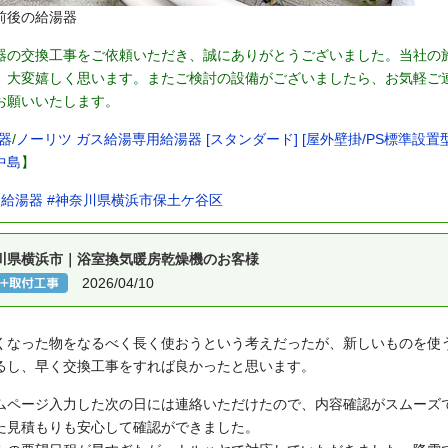
前後の給湯器
器の交換工事をご依頼いただき、誠にありがとうございました。当社の
、大変嬉しく思います。またご検討の設備がございましたら、お気軽ご
お願いいたします。
器
/
ノーリツ ガス給湯専用給湯器 [スタンダード] [屋外壁掛/PS標準設置型] [1
中島
】
ス給湯器
#神奈川県横浜市保土ケ谷区
川県横浜市｜浴室換気暖房乾燥機のお客様
2026/04/10
くなった物をなるべく長く使おうという考えだったが、新しいものを使
るし、早く交換工事をすれば良かったと思います。
ムページ入力した次の日には連絡いただけたので、内容確認がスムーズ
た見積もりも安心して確認ができました。