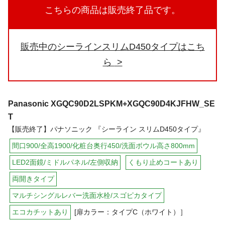
こちらの商品は販売終了品です。
販売中のシーラインスリムD450タイプはこち
ら
Panasonic
XGQC90D2LSPKM+XGQC90D4KJFHW_SE
T
【販売終了】パナソニック 『シーライン スリムD450タイプ』
間口900/全高1900/化粧台奥行450/洗面ボウル高さ800mm
LED2面鏡/ミドルパネル/左側収納
くもり止めコートあり
両開きタイプ
マルチシングルレバー洗面水栓/スゴピカタイプ
エコカチットあり
[扉カラー：タイプC（ホワイト）］