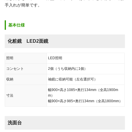
手入れが簡単です。
基本仕様
化粧鏡 LED2面鏡
照明
LED照明
コンセント
2個（うち収納内に1個）
収納
袖鏡に収納可能（左右選択可）
幅900×高さ1085×奥行134mm（全高1900m
寸法
m）
幅900×高さ985×奥行134mm（全高1800mm）
洗面台