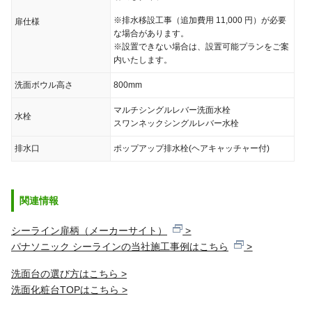
※排水移設工事（追加費用
11,000
円）が必要
扉仕様
な場合があります。
※設置できない場合は、設置可能プランをご案
内いたします。
洗面ボウル高さ
800mm
マルチシングルレバー洗面水栓
水栓
スワンネックシングルレバー水栓
排水口
ポップアップ排水栓(ヘアキャッチャー付)
関連情報
シーライン扉柄（メーカーサイト）
>
パナソニック シーラインの当社施工事例はこちら
>
洗面台の選び方はこちら >
洗面化粧台TOPはこちら >