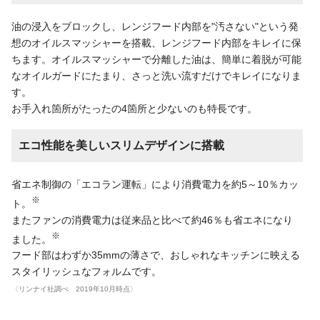
油の浸入をブロックし、レンジフード内部を"汚さない"という発
想のオイルスマッシャーを搭載、レンジフード内部をキレイに保
ちます。オイルスマッシャーで分離した油は、簡単に着脱が可能
なオイルガードにたまり、さっと洗い流すだけでキレイになりま
す。
お手入れ箇所がたったの4箇所と少ないのも特長です。
エコ性能を美しいスリムデザインに搭載
省エネ制御の「エコラン運転」により消費電力を約5～10％カッ
※
ト。
またファンの消費電力は従来品と比べて約46％も省エネになり
※
ました。
フード部はわずか35mmの薄さで、おしゃれなキッチンに映える
スタイリッシュなフォルムです。
〈リンナイ社調べ 2019年10月時点〉