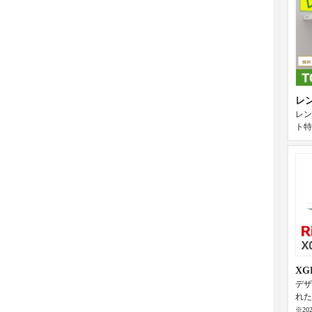
レ
レン
ト特
X
デザ
れた
※2