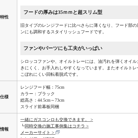
フードの厚みは35ｍｍと超スリム型
特性
旧タイプのレンジフードに比べさらに薄くなり、フード部の厚
ンにも調和するスタイリッシュフードです。
ファンやパーツにも工夫がいっぱい
シロッコファンや、オイルトレーには、油汚れを弾くオイル
きにくく、お手入れしやすくなっています。またオイルトレ
こぼれにくい回転着脱式です。
レンジフード幅：75cm
カラー：ブラック
仕様
総高さ：44.5cm～73cm
スライド前幕板同梱
一緒にガスコンロも交換できます。
┗
同時交換の施工事例集はコチラ
情報
メーカーサイト