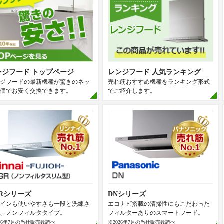
ンジフード トップページ
レンジフード 人気ランキング
ジフードの最新機種が驚きのネッ
売れ筋おすすめ機種をランキング形式
価でお安く交換できます。
でご紹介します。
GRシリーズ
DNシリーズ
インも使いやすさも一段と洗練さ
エコナビ搭載の清掃性にもこだわった
、ノンフィルタタイプ。
フィルターありのスマートフード。
026年7月の当社販売数調べ
※2026年7月の当社販売数調べ