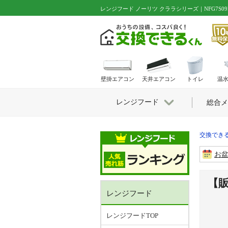
レンジフード ノーリツ クララシリーズ｜NFG7S09MB
壁掛エアコン
天井エアコン
トイレ
温
レンジフード
総合メ
交換できる
お
【販
レンジフード
レンジフードTOP