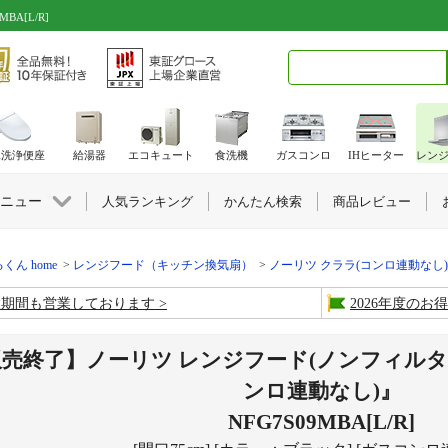
A[L/R]
検索キーワード入力
水洗浄便座
給湯器
エコキュート
食洗機
ガスコンロ
IHヒーター
レン
ニュー
人気ランキング
かんたん検索
商品レビュー
くん home
レンジフード（キッチン換気扇）
ノーリツ クララ(コンロ連動なし)
盆期間も営業しております
2026年度の
売終了】ノーリツ レンジフード(ノンフィルタ
ンロ連動なし)』
NFG7S09MBA[L/R]