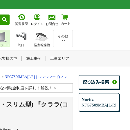
カート
お問合せ
閲覧履歴
ログイン
その他
>>
ジフード
蛇口
浴室乾燥機
お客様の声
施工事例
工事エリア
NFG7S09MBA[L/R]｜レンジフード(ノンフィルタ・スリム型) 『クララ(コンロ連動なし)』
お得な補助金制度を詳しく解説！
Noritz
・スリム型) 『クララ(コ
NFG7S09MBA[L/R]