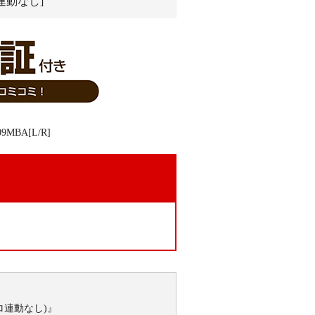
ロ連動なし]
。
ロ連動なし)』