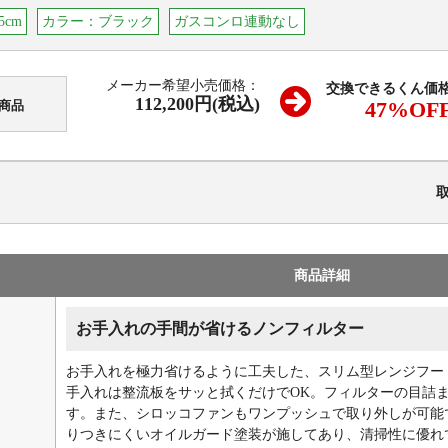
5cm
カラー：ブラック
ガスコンロ連動なし
メーカー希望小売価格：
交換できるくん価
112,200円(税込)
47
%OF
商品
商品詳細
お手入れの手間が省けるノンフィルター
お手入れを極力省けるように工夫した、スリム型レンジフー
手入れは整流板をサッと拭くだけでOK。フィルターの目詰
す。また、シロッコファンもワンプッシュで取り外しが可能
りつきにくいオイルガード塗装が施してあり、清掃性に優れ