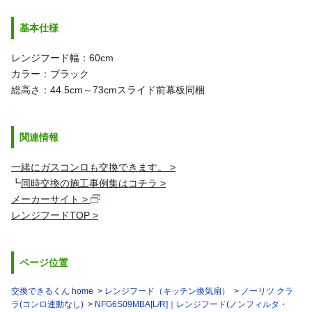
基本仕様
レンジフード幅：60cm
カラー：ブラック
総高さ：44.5cm～73cm
スライド前幕板同梱
関連情報
一緒にガスコンロも交換できます。
┗
同時交換の施工事例集はコチラ
メーカーサイト
レンジフードTOP
ページ位置
交換できるくん home
レンジフード（キッチン換気扇）
ノーリツ クラ
ラ(コンロ連動なし)
NFG6S09MBA[L/R]｜レンジフード(ノンフィルタ・