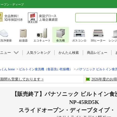
ドオープン・ディープ
検索キーワード入力
水洗浄便座
給湯器
エコキュート
食洗機
ガスコンロ
IHヒーター
レン
ニュー
人気ランキング
かんたん検索
商品レビュー
くん home
ビルトイン食洗機（食器洗い乾燥機）
パナソニック ビルトイン食
盆期間も営業しております
2026年度の
【販売終了】パナソニック ビルトイン食洗
NP-45RD5K
スライドオープン・ディープタイプ・