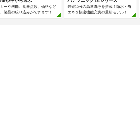
希望条件から選ぶ
パナソニック B1シリーズ
カーや機能、食器点数、価格など
最短15分の高速洗浄を搭載！節水・省
、製品の絞り込みができます！
エネ＆快適機能充実の最新モデル！