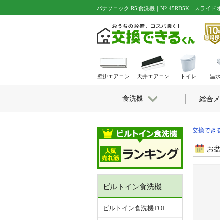
パナソニック R5 食洗機｜NP-45RD5K｜スライ
壁掛エアコン
天井エアコン
トイレ
温
食洗機
総合メ
交換できる
お
ビルトイン食洗機
ビルトイン食洗機TOP