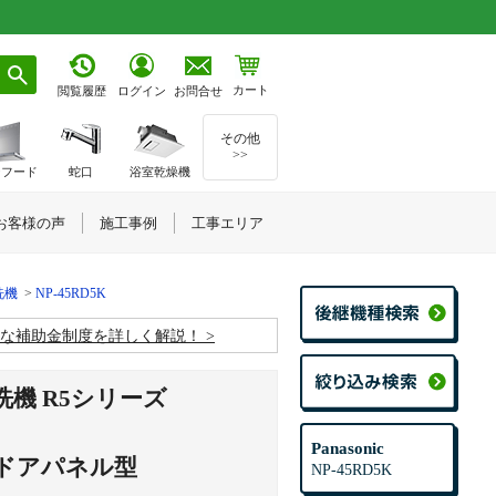
カート
お問合せ
閲覧履歴
ログイン
その他
>>
ジフード
蛇口
浴室乾燥機
お客様の声
施工事例
工事エリア
洗機
NP-45RD5K
お得な補助金制度を詳しく解説！
機 R5シリーズ
Panasonic
ドアパネル型
NP-45RD5K