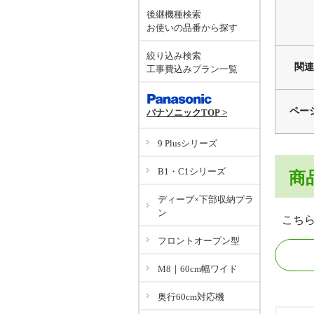
後継機種検索
お使いの品番から探す
絞り込み検索
関連
工事費込みプラン一覧
ペー
パナソニックTOP >
9 Plusシリーズ
B1・C1シリーズ
商
ディープ×下部収納プラ
ン
こち
フロントオープン型
M8｜60cm幅ワイド
奥行60cm対応機