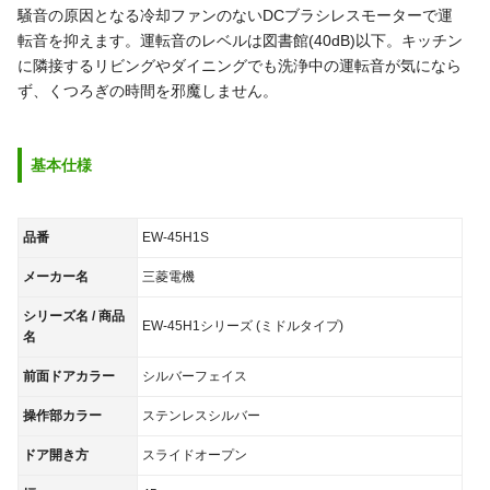
騒音の原因となる冷却ファンのないDCブラシレスモーターで運
転音を抑えます。運転音のレベルは図書館(40dB)以下。キッチン
に隣接するリビングやダイニングでも洗浄中の運転音が気になら
ず、くつろぎの時間を邪魔しません。
基本仕様
品番
EW-45H1S
メーカー名
三菱電機
シリーズ名 / 商品
EW-45H1シリーズ (ミドルタイプ)
名
前面ドアカラー
シルバーフェイス
操作部カラー
ステンレスシルバー
ドア開き方
スライドオープン