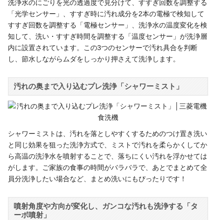
洗浄水のにごりを光の透過度で見分けて、すすぎ回数を調整する
「光学センサー」、すすぎ時に汚れ成分を2本の電極で検知して
すすぎ回数を調整する「電極センサー」、洗浄水の温度変化を検
知して、洗い・すすぎ時間を調整する「温度センサー」が洗浄層
内に設置されています。この3つのセンサーで汚れ具合を判断
し、節水しながらムダをしっかり押さえて洗浄します。
汚れの奥まで入り込むプレ洗浄「シャワーミスト」
シャワーミストは、汚れを落としやすくするためのつけ置き洗い
と同じ効果を狙った洗浄方式で、ミストで汚れを柔らかくしてか
ら高温の洗浄水を噴射することで、落ちにくい汚れを浮かせては
がします。ご家族の食事の時間がバラバラで、あとでまとめて全
員分洗浄したい場合など、まとめ洗いにもぴったりです！
噴射角度や方向が変化し、ガンコな汚れも洗浄する「タ
ーボ噴射」