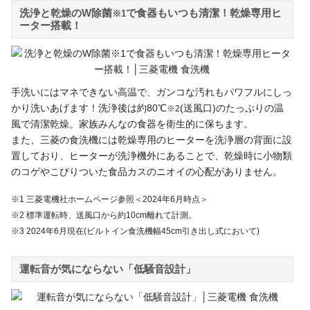
洗浄と乾燥のW除菌
で食器もいつも清潔！乾燥専用ヒ
※1
ーター搭載！
手洗いにはマネできない高温で、ガンコな汚れもパワフルにしっ
かり洗いあげます！洗浄後は約80℃
(送風口)のたっぷりの温
※2
風で清潔乾燥。家族みんなの食器を衛生的に保ちます。
また、三菱の食洗機には乾燥専用のヒーターを洗浄層の背面に設
置しており、ヒーターが洗浄機外にあることで、乾燥時に小物類
のコゲやこびりついた食品カスのニオイの心配がありません。
※1 三菱電機社ホームページ参照＜2024年6月時点＞
※2 標準運転時、送風口から約10cm離れて計測。
※3 2024年6月現在(ビルトイン食洗機幅45cm引き出し式において)
運転音が気にならない「低騒音設計」