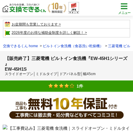
メニュー
お盆期間も営業しております
2026年度のお得な補助金制度を詳しく解説！
交換できるくん home
ビルトイン食洗機（食器洗い乾燥機）
三菱電機 ビル
【販売終了】三菱電機 ビルトイン食洗機『EW-45H1シリーズ
』
EW-45H1S
スライドオープン│ミドルタイプ│ドアパネル型│幅45cm
1件