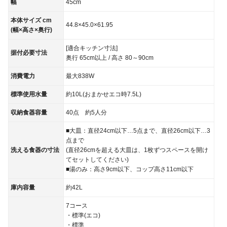
幅
45cm
本体サイズ cm
44.8×45.0×61.95
(幅×高さ×奥行)
[適合キッチン寸法]
据付必要寸法
奥行 65cm以上 / 高さ 80～90cm
消費電力
最大838W
標準使用水量
約10L(おまかせエコ時7.5L)
収納食器容量
40点 約5人分
■大皿：直径24cm以下…5点まで、直径26cm以下…3
点まで
洗える食器の寸法
(直径26cmを超える大皿は、1枚ずつスペースを開け
てセットしてください)
■湯のみ：高さ9cm以下、コップ高さ11cm以下
庫内容量
約42L
7コース
・標準(エコ)
・標準