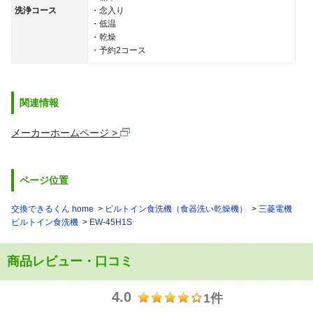
洗浄コース
・念入り
・低温
・乾燥
・予約2コース
関連情報
メーカーホームページ
ページ位置
交換できるくん home
ビルトイン食洗機（食器洗い乾燥機）
三菱電機
ビルトイン食洗機
EW-45H1S
商品レビュー・口コミ
4.0
1件