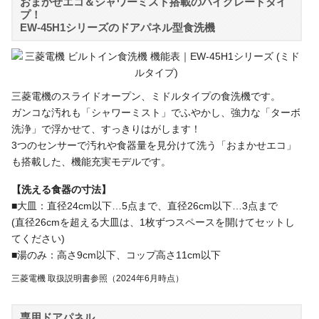
おまかせエコ＆シャワーミスト搭載のハイグレードタイ
プ！
EW-45H1シリーズのドアパネル型食洗機
三菱電機のスライドオープン、ミドルタイプの食洗機です。
ガンコな汚れも「シャワーミスト」でふやかし、強力な「ターボ
洗浄」で浮かせて、すっきりはがします！
3つのセンサーで汚れや食器量を見分けて洗う「おまかせエコ」
も搭載した、機能充実モデルです。
【洗える食器の寸法】
■大皿：直径24cm以下…5点まで、直径26cm以下…3点まで
(直径26cmを超える大皿は、1枚ずつスペースを開けてセットし
てください)
■湯のみ：高さ9cm以下、コップ高さ11cm以下
三菱電機 取扱説明書参照（2024年6月時点）
専用ドアパネル