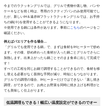
今までのラクッキングリルでは、グリルで煮物や蒸し物、パンや
ケーキなどを焼く時は、専用のラクティブパンのみ使用可能でし
たが、新しいIH＆遠赤Wフラットラクッキングリルでは、お手持
ちの鍋(※)を使用することができるようになります。
※使用できる鍋には条件があります。事前に
こちら
のページをご
確認ください。
例えばパエリアを作る場合…
「グリルでも使用できる鍋」で、まずは食材をIHヒーターで炒め
ます。その後、炒め終わった食材が入った鍋ごとグリルでさらに
加熱します。出来上がったら鍋ごとそのまま食卓に出して完成で
す！
すべての工程を同じお鍋で調理することができるので、食材を移
し替える必要がなく面倒な手間が減り、時短にもつながります。
グリルでの調理の場合、IHヒーターだけではできない「蒸し焼き
調理」ができるので、お肉とお野菜を同時に焼き上げる料理がと
ても美味しく仕上がります。
低温調理もできる！幅広い温度設定ができるのでオー