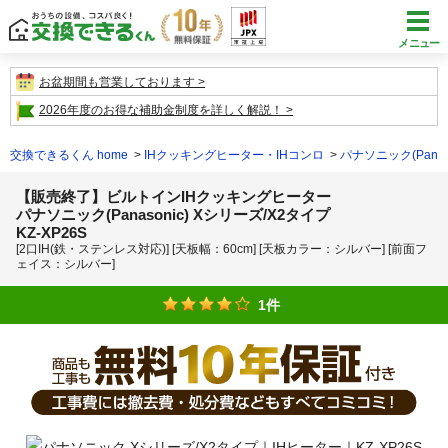
メニュー
お盆期間も営業しております
2026年度のお得な補助金制度を詳しく解説！
交換できるくん home
IHクッキングヒーター・IHコンロ
パナソニック(Panaso
【販売終了】ビルトインIHクッキングヒーター
パナソニック(Panasonic) Xシリーズ/X2タイプ
KZ-XP26S
[2口IH(鉄・ステンレス対応)] [天板幅：60cm] [天板カラー：シルバー] [前面フ
ェイス：シルバー]
1件