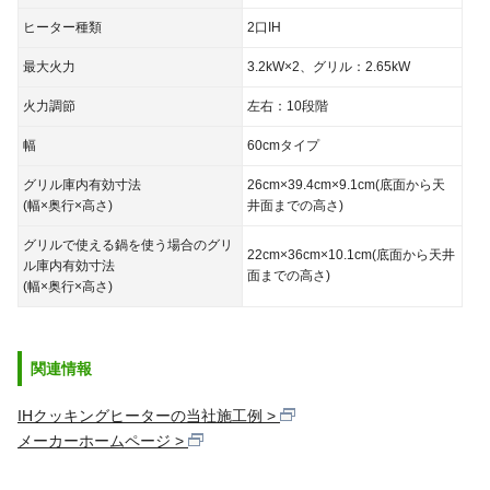
ヒーター種類
2口IH
最大火力
3.2kW×2、グリル：2.65kW
火力調節
左右：10段階
幅
60cmタイプ
グリル庫内有効寸法
26cm×39.4cm×9.1cm(底面から天
(幅×奥行×高さ)
井面までの高さ)
グリルで使える鍋を使う場合のグリ
22cm×36cm×10.1cm(底面から天井
ル庫内有効寸法
面までの高さ)
(幅×奥行×高さ)
関連情報
IHクッキングヒーターの当社施工例
メーカーホームページ