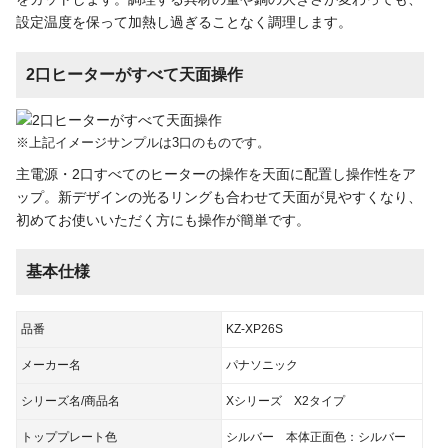
設定温度を保って加熱し過ぎることなく調理します。
2口ヒーターがすべて天面操作
※上記イメージサンプルは3口のものです。
主電源・2口すべてのヒーターの操作を天面に配置し操作性をア
ップ。新デザインの光るリングも合わせて天面が見やすくなり、
初めてお使いいただく方にも操作が簡単です。
基本仕様
品番
KZ-XP26S
メーカー名
パナソニック
シリーズ名/商品名
Xシリーズ X2タイプ
トッププレート色
シルバー 本体正面色：シルバー