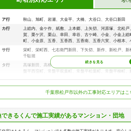
ア行
秋山、旭町、岩瀬、大金平、大橋、大谷口、大谷口新田
カ行
上総内、金ケ作、紙敷、上本郷、上矢切、河原塚、北松戸
賀、栗ケ沢、栗山、幸田、幸谷、古ケ崎、小金、小金上総
町、小金原、五香、五香西、五香南、五香六実、小根本、
サ行
栄町、栄町西、七右衛門新田、下矢切、新作、新松戸、新
千駄堀
タ行
高塚新田、高柳、高柳新田、竹ケ花、竹ケ花西町、田中新
盤平西窪町、常盤平双葉町、常盤平松葉町、常盤平柳町、
ナ行
仲井町、中金杉、中根、中根長津町、中矢切、中和倉、西
R常磐線
松戸駅、北松戸駅
元町、西馬橋幸町、西馬橋広手町、二十世紀が丘柿の木町
千葉県松戸市以外の工事対応エリアはこ
紀が丘中松町、二十世紀が丘梨元町、二十世紀が丘萩町、
鉄流山線
馬橋駅、幸谷駅、
が丘美野里町、根木内、根本、野菊野
総鉄道北総線
矢切駅、秋山駅、
ハ行
八ケ崎、八ケ崎緑町、初富飛地、東平賀、東松戸、日暮、
武野田線
六実駅
二葉町、本町
換できるくんで施工実績があるマンション・団地
田スカイアクセス
東松戸駅
マ行
牧の原、松戸、松戸新田、松飛台、馬橋、三ケ月、緑ケ丘
実、主水新田
元山駅、五香駅、