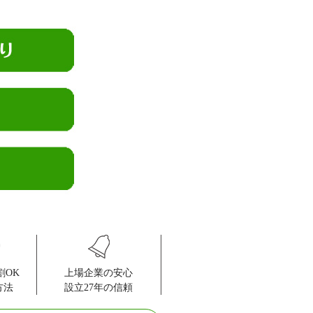
ア松戸秋山イースト
ーデン松戸南
戸
ライズ
スクエア松戸
松戸秋山
松戸
アーレ北小金
ーションプラザ松戸
ズ新松戸
ション北小金
割OK
上場企業の安心
ション常盤平さくら通り
方法
設立27年の信頼
金