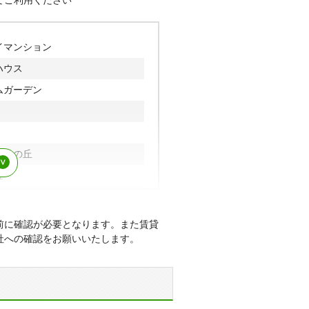
てご利用ください
駅、松戸駅
駅、東松戸駅
イマンション
ハウス
ムガーデン
まりの丘
金
新八柱
柱アネックス
前に確認が必要となります。また賃貸
社への確認をお願いいたします。
松戸
ディオ新松戸
マンション