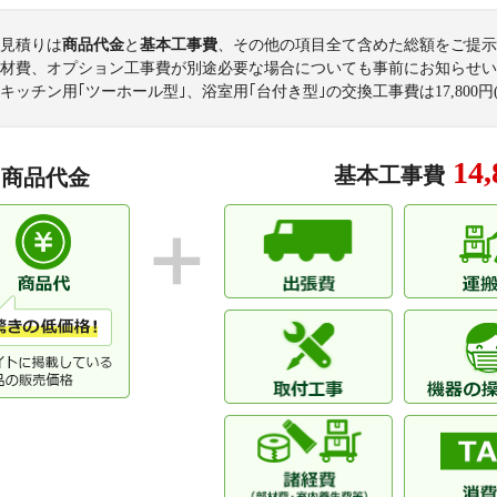
グランコート新松戸
グランコート松
見積りは
商品代金
と
基本工事費
、その他の項目全て含めた総額をご提示
グランマークス東松戸
グリーンゲート
材費、オプション工事費が別途必要な場合についても事前にお知らせい
キッチン用｢ツーホール型｣、浴室用｢台付き型｣の交換工事費は
17,800
円
グリーンパーク
クリオ東松戸
クリオ松戸
クレド松戸
ゲートガーデンズ東松戸アリーナテラス
コープ野村松戸
14,
基本工事費
商品代金
コスモMステーションフロント
コスモ松戸ロイ
小根本コンド
小山セレブラー
サンクレイドル松戸
サンマンション
シーアイハイツ北小金
ジェイシティ松
シティテラス松戸
シャンノール松
常和サンハイツときわ平
新松戸アゼリア
新松戸中央パークハウス
新松戸西パーク
新松戸東パークハウス
新松戸ファミー
ゼファーヒルズ松戸フィオリーナ
ソフィア松戸