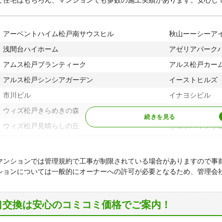
て住宅はもちろん、マンションでも多数の施工実績があります。安心し
京成線
戸新田駅、上本郷
ヤ行
横須賀、吉井町
R武蔵野線
新松戸駅、新八柱
ラ行
六高台、六高台西
アーベントハイム松戸南サウスヒル
秋山ーーシーア
ワ行
和名ケ谷
浅間台ハイホーム
アゼリアパーク
アムス松戸ブランティーク
アルス松戸カー
アルス松戸シンシアガーデン
イーストヒルズ
市川ビル
イナヨシビル
ウィズ松戸きらめきの森
ウィズ松戸陽だ
ウィズ松戸見晴らしの丘
ヴェラハイツ小
ヴェラハイツ東松戸
ヴェルデゾーナ
エクステ東松戸
エクセレント八
マンションでは管理規約で工事が制限されている場合がありますので事
ションについては一般的にオーナーへの許可が必要となるため、管理会
エクセレント八柱駅前
エル・ステージ
エルパラシオ東松戸
オーベルグラン
口交換は安心のコミコミ価格でご案内！
オーベル新松戸
小田急くぬぎ山
カストル松戸
カルム六実