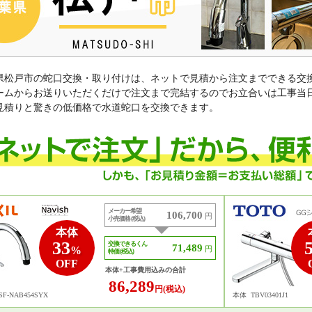
県松戸市の蛇口交換・取り付けは、ネットで見積から注文までできる交
ームからお送りいただくだけで注文まで完結するのでお立合いは工事当
見積りと驚きの低価格で水道蛇口を交換できます。
メーカー希望
106,700
円
小売価格 (税込)
本体
33
交換できるくん
71,489
%
円
特価 (税込)
OFF
本体+工事費用込みの合計
86,289
円(税込)
SF-NAB454SYX
本体
TBV03401J1