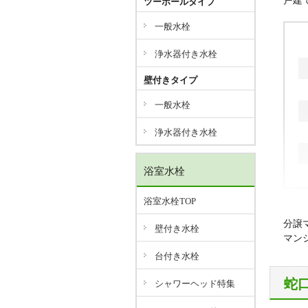
戸建
ツーホールタイプ
新
一般水栓
J
浄水器付き水栓
壁付きタイプ
一般水栓
浄水器付き水栓
浴室水栓
浴室水栓TOP
分譲
壁付き水栓
マン
台付き水栓
蛇
シャワーヘッド特集