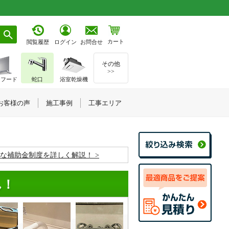
カート
お問合せ
閲覧履歴
ログイン
その他
>>
ジフード
蛇口
浴室乾燥機
お客様の声
施工事例
工事エリア
お得な補助金制度を詳しく解説！
ん！