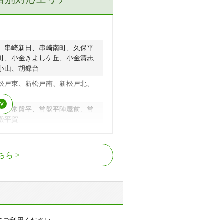
、串崎新田、串崎南町、久保平
町、小金きよしケ丘、小金清志
小山、胡録台
松戸東、新松戸南、新松戸北、
田、常盤平、常盤平陣屋前、常
殿平賀
馬橋、西馬橋相川町、西馬橋蔵
、馬橋駅、新松戸駅、北小金駅
、二十世紀が丘戸山町、二十世
ちら
二十世紀が丘丸山町、二十世紀
小金城趾駅
東松戸駅、松飛台駅
樋野口、平賀、二ツ木、二ツ木
、南花島、稔台、三矢小台、六
常盤平駅、八柱駅、みのり台駅、松