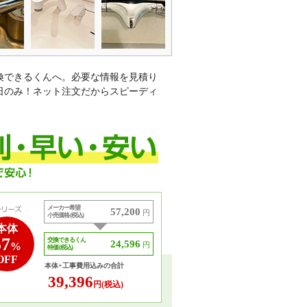
換できるくんへ。必要な情報を見積り
日のみ！ネット注文だからスピーディ
メーカー希望
57,200
円
小売価格 (税込)
本体
57
交換できるくん
24,596
%
円
特価 (税込)
OFF
本体+工事費用込みの合計
39,396
円(税込)