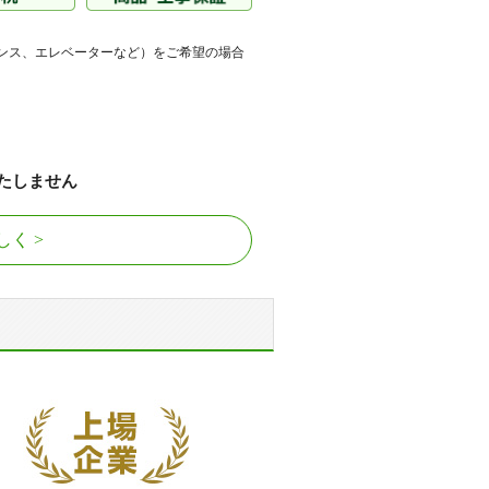
盤平
ンス、エレベーターなど）をご希望の場合
のり台
プ松戸上本郷
たしません
ムズ新松戸
しく
小金サンフォート
新松戸
ィ
ス八ヶ崎
エア松戸リーラコモンズ
平さくら通り