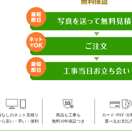
プライヴ
プラネスーペリ
プラネスーペリア松戸秋山ウエスト
ブルーミングガ
ベリスタ秋山駅前
ベルスクエア松
ベルパティオ
松戸上本郷ハイ
松戸シティフロント
松戸新田エステ
松戸東光マンション
松戸三角ビル
ミオカステーロ
ミオカステーロ
メゾンエクレーレ松戸六高台フィリア
モアステージ新
ラ・アトレ松戸
ライオンズヴィ
ライオンズステーションタワー松戸
ライオンズステ
ライオンズ東松戸エアリーヒルズ
ライオンズヒル
ライオンズヒルズ新八柱
ライオンズマン
張なしのネット見積り
商品も工事も
カード･PAY･分
ライオンズマンション北松戸
ライオンズマン
から安い・早い・便利
無料10年保証つき
選べるお支払
ライオンズマンション松戸上本郷
ライフピア北小