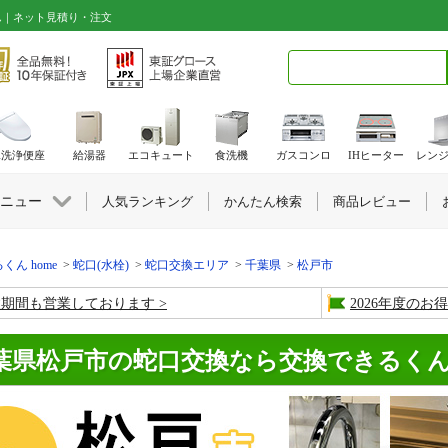
ん｜ネット見積り・注文
検索キーワード入力
水洗浄便座
給湯器
エコキュート
食洗機
ガスコンロ
IHヒーター
レン
ニュー
人気ランキング
かんたん検索
商品レビュー
くん home
蛇口(水栓)
蛇口交換エリア
千葉県
松戸市
盆期間も営業しております
2026年度の
葉県松戸市の蛇口交換なら交換できるく