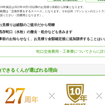
ダイアパレス北松戸
ダイアパレス常
10年保証は2022年10月1日以降のお見積り依頼から対象となります。
ダイアパレス松戸中央公園
大栄ビル
範囲は「交換作業をするスペース」になります。それ以外（マンションのエントラ
談ください（別費用となります）。
第二六高台サンハイツ
ダイワパレスみ
中央パークハウス
ティアラシティ
お見積りは総額のご提示だから明瞭
デュオステーション東松戸
東風園ビル
既存蛇口（水栓）の撤去・処分なども含みます
藤和シティコープ北松戸
藤和シティコー
事前のお知らせなく、お見積り金額確定後に追加請求することはい
藤和シティコープ松戸本町
藤和シティホー
蛇口交換費用・工事費についてさらに詳
藤和シティホームズ新八柱
ネバーランド北
パークスカイタワー松戸
パークホームズ
パークホームズ松戸つつみ公園
ハートフルシテ
換できるくんが選ばれる理由
パールマンション
ハイランドテラ
日暮レクセルプラザ新八柱
ヒルズ常盤平
ファインシティ東松戸
ファミール
ファミール新松戸
ファミールスク
フドウ常盤平ハイツ
フラージュ常盤