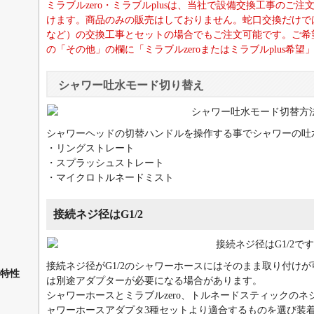
ミラブルzero・ミラブルplusは、当社で設備交換工事のご
けます。商品のみの販売はしておりません。蛇口交換だけで
など）の交換工事とセットの場合でもご注文可能です。ご希
の「その他」の欄に「ミラブルzeroまたはミラブルplus希
シャワー吐水モード切り替え
シャワーヘッドの切替ハンドルを操作する事でシャワーの吐
・リングストレート
・スプラッシュストレート
・マイクロトルネードミスト
接続ネジ径はG1/2
接続ネジ径がG1/2のシャワーホースにはそのまま取り付けが
特性
は別途アダプターが必要になる場合があります。
シャワーホースとミラブルzero、トルネードスティックの
ャワーホースアダプタ3種セットより適合するものを選び装