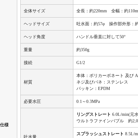
全体サイズ
全長：約220mm 全幅：約110
ヘッドサイズ
吐水面：約57φ 操作部外形：約
ヘッド角度
ハンドル垂直に対して50°
重量
約350g
接続
G1/2
本体：ポリカーボネート 及び AB
材質
ネジ及びバネ：ステンレス
パッキン：EPDM
必要水圧
0.1～0.3MPa
リングストレート
6.0L/min(元水
ウルトラファインバブル 約2,00
仕様
スプラッシュストレート
8.5L/
吐水量