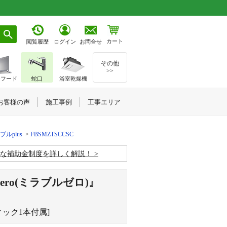
カート
お問合せ
閲覧履歴
ログイン
その他
>>
ジフード
蛇口
浴室乾燥機
お客様の声
施工事例
工事エリア
ルplus
FBSMZTSCCSC
お得な補助金制度を詳しく解説！
ro(ミラブルゼロ)』
ック1本付属]