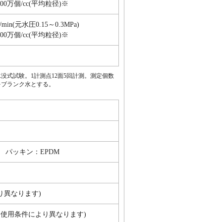
0万個/cc(平均粒径)※
/min(元水圧0.15～0.3MPa)
0万個/cc(平均粒径)※
式試験。1計測点12面5回計測。測定個数
をブランク水とする。
 パッキン：EPDM
り異なります)
、使用条件により異なります)