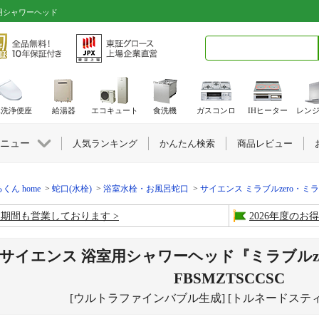
室用シャワーヘッド
検索キーワード入力
水洗浄便座
給湯器
エコキュート
食洗機
ガスコンロ
IHヒーター
レン
ニュー
人気ランキング
かんたん検索
商品レビュー
くん home
蛇口(水栓)
浴室水栓・お風呂蛇口
サイエンス ミラブルzero・ミラブ
盆期間も営業しております
2026年度の
サイエンス 浴室用シャワーヘッド『ミラブルze
FBSMZTSCCSC
[ウルトラファインバブル生成] [トルネードスティ