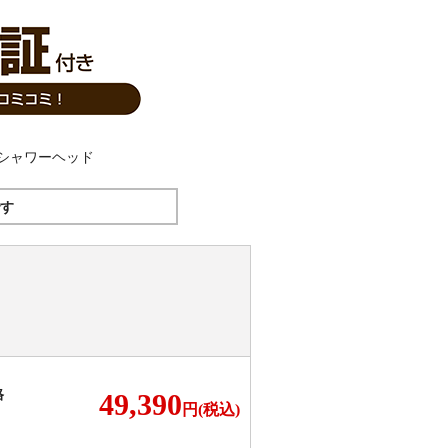
す
格
49,390
円(税込)