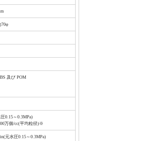
mm
70φ
S 及び POM
圧0.15～0.3MPa)
0万個/cc(平均粒径)※
min(元水圧0.15～0.3MPa)