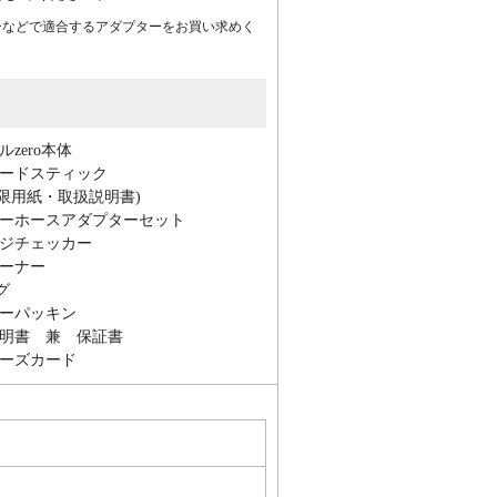
ーなどで適合するアダプターをお買い求めく
ルzero本体
ネードスティック
限用紙・取扱説明書)
ワーホースアダプターセット
2ネジチェッカー
レーナー
グ
ワーパッキン
説明書 兼 保証書
ナーズカード