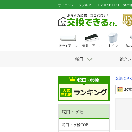
サイエンス ミラブルゼロ｜FBSMZTSCCSC｜浴
壁掛エアコン
天井エアコン
トイレ
温
蛇口
総合メ
交換できる
お
蛇口・水栓
蛇口・水栓TOP