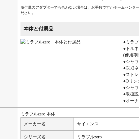
※付属のアダプターでも合わない場合は、お手数ですがホームセンタ
ださい。
本体と付属品
●ミラブ
●トル
(使用期
●シャ
●G1/
●スト
●Oリン
●シャ
●取扱
●オー
ミラブルzero 本体
メーカー名
サイエンス
シリーズ名
ミラブルzero