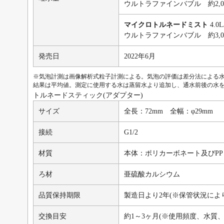
ウルトラファインバブル 約2,00
マイクロトルネードミスト
4.0L
ウルトラファインバブル 約3,00
発売日
2022年6月
※気泡計測は画像解析式粒子計測による。気泡の評価は差分法による水没
結果は平均値。測定に使用する水は蒸留水より追加し、通水前後の水
トルネードスティック(アダプター)
サイズ
全長：72mm 全幅：φ29mm
接続
G1/2
材質
本体：ポリカーボネート及びPP
ろ材
亜硫酸カルシウム
品質保持期限
製造日より2年(※保管状況によ
交換目安
約1～3ヶ月(※使用頻度、水質