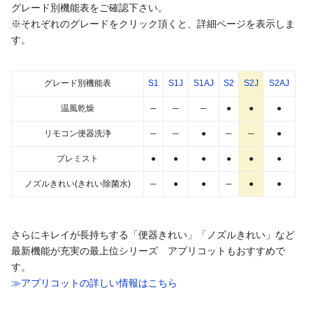
グレード別機能表をご確認下さい。
※それぞれのグレードをクリック頂くと、詳細ページを表示しま
す。
グレード別機能表
S1
S1J
S1AJ
S2
S2J
S2AJ
温風乾燥
─
─
─
●
●
●
リモコン便器洗浄
─
─
●
─
─
●
プレミスト
●
●
●
●
●
●
ノズルきれい(きれい除菌水)
─
●
●
─
●
●
さらにキレイが長持ちする「便器きれい」「ノズルきれい」など
最新機能が充実の最上位シリーズ アプリコットもおすすめで
す。
≫アプリコットの詳しい情報はこちら