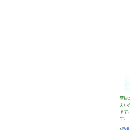
壁掛
力い
ます
す。
(
壁掛