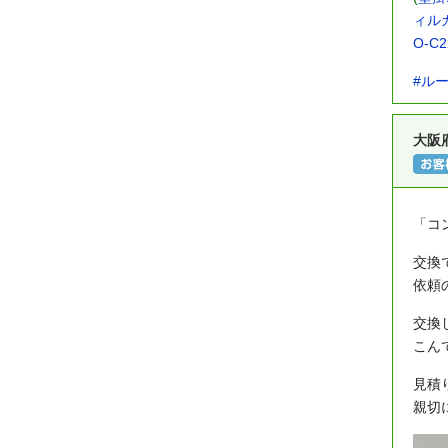
ィルカ
O-C2
#ル
大阪
「コ
交換
依頼
交換
こん
見積
親切