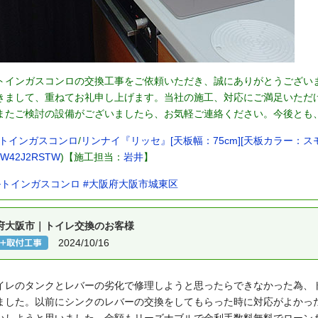
トインガスコンロの交換工事をご依頼いただき、誠にありがとうござい
きまして、重ねてお礼申し上げます。当社の施工、対応にご満足いただ
またご検討の設備がございましたら、お気軽ご連絡ください。今後とも
トインガスコンロ
/
リンナイ『リッセ』[天板幅：75cm][天板カラー：ス
1W42J2RSTW
)【施工担当：
岩井
】
ルトインガスコンロ
#大阪府大阪市城東区
府大阪市｜トイレ交換のお客様
2024/10/16
イレのタンクとレバーの劣化で修理しようと思ったらできなかった為、
ました。以前にシンクのレバーの交換をしてもらった時に対応がよかっ