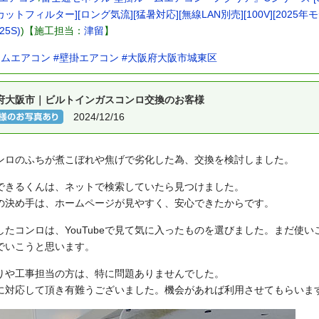
ットフィルター][ロング気流][猛暑対応][無線LAN別売][100V][2025年モデル]
25S)
)【施工担当：
津留
】
ームエアコン
#壁掛エアコン
#大阪府大阪市城東区
府大阪市｜ビルトインガスコンロ交換のお客様
2024/12/16
ンロのふちが煮こぼれや焦げで劣化した為、交換を検討しました。
できるくんは、ネットで検索していたら見つけました。
の決め手は、ホームページが見やすく、安心できたからです。
したコンロは、YouTubeで見て気に入ったものを選びました。まだ使
でいこうと思います。
りや工事担当の方は、特に問題ありませんでした。
に対応して頂き有難うございました。機会があれば利用させてもらいま