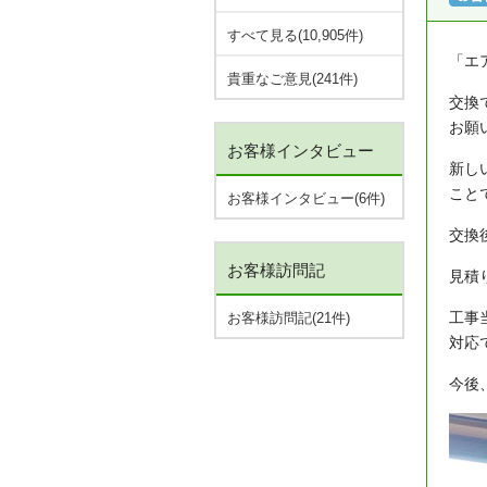
すべて見る(10,905件)
「エ
貴重なご意見(241件)
交換
お願
お客様インタビュー
新し
こと
お客様インタビュー(6件)
交換
お客様訪問記
見積
工事
お客様訪問記(21件)
対応
今後