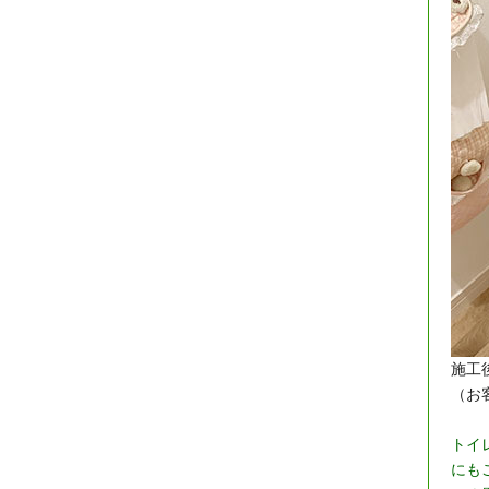
施工
（お
トイ
にも