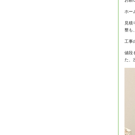
お願
ホー
見積
整も
工事
値段
た、