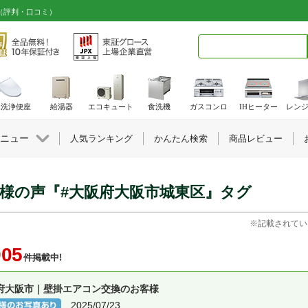
声（評判・口コミ）
検索キーワード入力
水洗浄便座
給湯器
エコキュート
食洗機
ガスコンロ
IHヒーター
レン
ニュー
人気ランキング
かんたん検索
商品レビュー
様の声『#大阪府大阪市城東区』タグ
※記載されてい
905
件掲載中!
府大阪市｜壁掛エアコン交換のお客様
2025/07/23