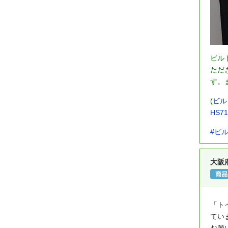
ビル
ただ
す。
(
ビル
HS7
#ビ
大阪
「ト
てい