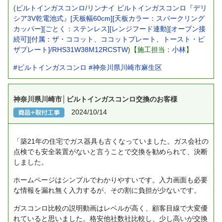
(
ビルトインガスコンロ
/
リンナイ ビルトインガスコンロ『デリ
シア3V乾電池式』[天板幅60cm][天板カラー：スパークリング
カッパー][ごとく：ステンレス][レンジフード連動][オーブン接
続可][付属：ザ・ココット、ココットプレート、トースト・ピ
ザプレート]/RHS31W38M12RCSTW
)【施工担当：
小林
】
#ビルトインガスコンロ
#神奈川県川崎市麻生区
神奈川県川崎市│ビルトインガスコンロ交換のお客様
2024/10/14
「築21年の住宅でガス器具も古くなっていました。ガス会社の
点検でも安全装置がないと言うことで交換を勧められて、決断
しました。
ホームページはシンプルでわかりやすいです。入力画面も必要
な情報を漏れ無く入力するが、その割に負担が少ないです。
ガスコンロ比較の説明動画はレベルが高く、顧客目線で大変優
れていると思いました。格安他社数社比較し、少し高いが交換