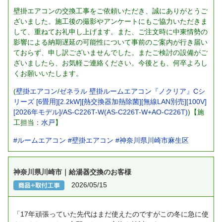
壁掛エアコンの交換工事をご依頼いただき、誠にありがとうご
ざいました。施工後の撮影やアンケートにもご協力いただきま
して、重ねてお礼申し上げます。また、ご注文時に中東情勢の
影響による納期遅延の可能性について事前のご案内が行き届い
ておらず、申し訳ございませんでした。またご検討の設備がご
ざいましたら、お気軽ご連絡ください。今後とも、何卒よろし
くお願いいたします。
(
壁掛エアコン
/
ゼネラル 壁掛ルームエアコン『ノクリア』Cシ
リーズ [6畳用][2.2kW][熱交換器加熱除菌][無線LAN別売][100V]
[2026年モデル]/AS-C226T-W(AS-C226T-W+AO-C226T)
)【施
工担当：
水戸
】
#ルームエアコン
#壁掛エアコン
#神奈川県川崎市麻生区
神奈川県川崎市｜給湯器交換のお客様
2026/05/15
「17年頑張っていた先代はまだ使えたのですがこの冬に急に使