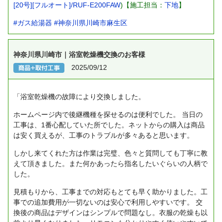
[20号][フルオート]/RUF-E200FAW
)【施工担当：
下地
】
#ガス給湯器
#神奈川県川崎市麻生区
神奈川県川崎市｜浴室乾燥機交換のお客様
2025/09/12
「浴室乾燥機の故障により交換しました。
ホームページ内で後継機種を探せるのは便利でした。
当日の
工事は、1番心配していた所でした。ネットからの購入は商品
は安く買えるが、工事のトラブルが多々あると思います。
しかし来てくれた方は作業は完璧、色々と質問しても丁寧に教
えて頂きました。また何かあったら指名したいぐらいの人柄で
した。
見積もりから、工事までの対応もとても早く助かりました。工
事での追加費用が一切ないのは安心で利用しやすいです。
交
換後の商品はデザインはシンプルで問題なし。衣服の乾燥も以