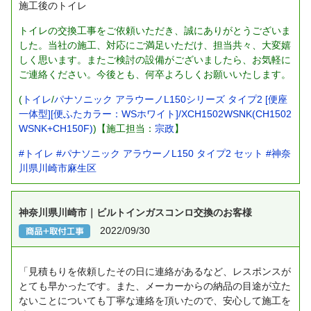
施工後のトイレ
トイレの交換工事をご依頼いただき、誠にありがとうございま
した。当社の施工、対応にご満足いただけ、担当共々、大変嬉
しく思います。またご検討の設備がございましたら、お気軽に
ご連絡ください。今後とも、何卒よろしくお願いいたします。
(
トイレ
/
パナソニック アラウーノL150シリーズ タイプ2 [便座
一体型][便ふたカラー：WSホワイト]/XCH1502WSNK(CH1502
WSNK+CH150F)
)【施工担当：
宗政
】
#トイレ
#パナソニック アラウーノL150 タイプ2 セット
#神奈
川県川崎市麻生区
神奈川県川崎市｜ビルトインガスコンロ交換のお客様
2022/09/30
「見積もりを依頼したその日に連絡があるなど、レスポンスが
とても早かったです。また、メーカーからの納品の目途が立た
ないことについても丁寧な連絡を頂いたので、安心して施工を