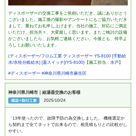
ディスポーザーの交換工事をご依頼いただき、誠にありがとう
ございました。施工後の撮影やアンケートにもご協力いただき
まして、重ねてお礼申し上げます。当社の施工、対応にご満足
いただけ、担当共々、大変嬉しく思います。またご検討の設備
がございましたら、お気軽ご連絡ください。今後とも、何卒よ
ろしくお願いいたします。
(
ディスポーザー
/
フロム工業 ディスポーザー YS-8100 [手動給
水/水栓分岐給水] [蓋スイッチ]/YS-8100
)【施工担当：
水戸
】
#ディスポーザー
#神奈川県川崎市麻生区
神奈川県川崎市｜給湯器交換のお客様
2025/10/24
「13年使ったので、故障予防の為交換しました。
機種選定か
ら契約まで全てネットで出来るので、相見積もりとの比較がし
やすい。