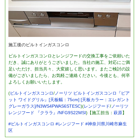
施工後のビルトインガスコンロ
ビルトインガスコンロとレンジフードの交換工事をご依頼いた
だき、誠にありがとうございました。当社の施工、対応にご満
足いただけ、担当共々、大変嬉しく思います。またご検討の設
備がございましたら、お気軽ご連絡ください。今後とも、何卒
よろしくお願いいたします。
(
ビルトインガスコンロ
/
ノーリツ ビルトインガスコンロ『ピア
ット ワイドグリル』[天板幅：75cm] [天板カラー：エレガント
グレーガラス]/N3WS4PWAS6STESC
)(
レンジフード
/
ノーリツ
レンジフード 『クララ』/NFG9S22MSI
)【施工担当：
萩原
】
#ビルトインガスコンロ
#レンジフード
#神奈川県川崎市麻生
区