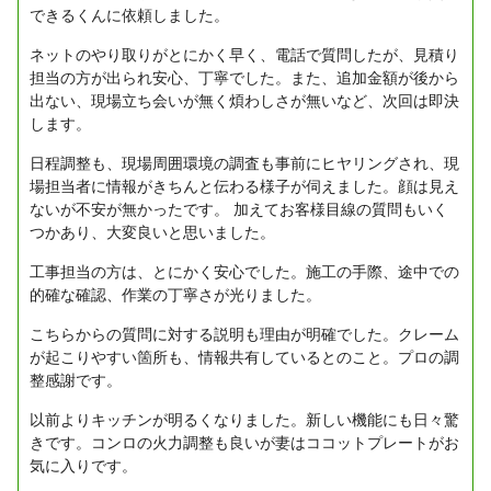
できるくんに依頼しました。
ネットのやり取りがとにかく早く、電話で質問したが、見積り
担当の方が出られ安心、丁寧でした。また、追加金額が後から
出ない、現場立ち会いが無く煩わしさが無いなど、次回は即決
します。
日程調整も、現場周囲環境の調査も事前にヒヤリングされ、現
場担当者に情報がきちんと伝わる様子が伺えました。顔は見え
ないが不安が無かったです。
加えてお客様目線の質問もいく
つかあり、大変良いと思いました。
工事担当の方は、とにかく安心でした。施工の手際、途中での
的確な確認、作業の丁寧さが光りました。
こちらからの質問に対する説明も理由が明確でした。クレーム
が起こりやすい箇所も、情報共有しているとのこと。プロの調
整感謝です。
以前よりキッチンが明るくなりました。新しい機能にも日々驚
きです。コンロの火力調整も良いが妻はココットプレートがお
気に入りです。