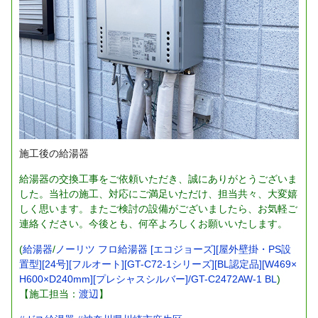
施工後の給湯器
給湯器の交換工事をご依頼いただき、誠にありがとうございま
した。当社の施工、対応にご満足いただけ、担当共々、大変嬉
しく思います。またご検討の設備がございましたら、お気軽ご
連絡ください。今後とも、何卒よろしくお願いいたします。
(
給湯器
/
ノーリツ フロ給湯器 [エコジョーズ][屋外壁掛・PS設
置型][24号][フルオート][GT-C72-1シリーズ][BL認定品][W469×
H600×D240mm][プレシャスシルバー]/GT-C2472AW-1 BL
)
【施工担当：
渡辺
】