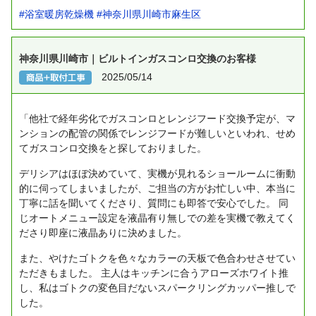
#浴室暖房乾燥機
#神奈川県川崎市麻生区
神奈川県川崎市｜ビルトインガスコンロ交換のお客様
2025/05/14
「他社で経年劣化でガスコンロとレンジフード交換予定が、マ
ンションの配管の関係でレンジフードが難しいといわれ、せめ
てガスコンロ交換をと探しておりました。
デリシアはほぼ決めていて、実機が見れるショールームに衝動
的に伺ってしまいましたが、ご担当の方がお忙しい中、本当に
丁寧に話を聞いてくださり、質問にも即答で安心でした。
同
じオートメニュー設定を液晶有り無しでの差を実機で教えてく
ださり即座に液晶ありに決めました。
また、やけたゴトクを色々なカラーの天板で色合わせさせてい
ただきもました。
主人はキッチンに合うアローズホワイト推
し、私はゴトクの変色目だないスパークリングカッパー推しで
した。