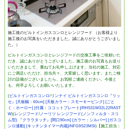
施工後のビルトインガスコンロとレンジフード
（お客様より
施工後のお写真をいただきました。誠にありがとうございまし
た。）
ビルトインガスコンロとレンジフードの交換工事をご依頼いた
だき、誠にありがとうございました。施工後のお写真もお送り
いただきまして、重ねてお礼申し上げます。当社の施工、対応
にご満足いただけ、担当共々、大変嬉しく思います。またご検
討の設備がございましたら、お気軽ご連絡ください。今後と
も、何卒よろしくお願いいたします。
(
ビルトインガスコンロ
/
リンナイ ビルトインガスコンロ『リッ
セ』[天板幅：60cm] [天板カラー：スモーキーピンク] [ごと
く：ホーロー] [付属：ココットプレート]/RHS31W32L22RAST
W
)(
レンジフード
/
ノーリツ レンジフード(ノンフィルタ・スリ
ム型) 『クララタッチ』[間口90cm] [カラー：シルバー] [ガスコ
ンロ連動] [キッチンタイマー内蔵]/NFG9S23MSI
)【施工担当：