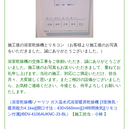
施工後の浴室乾燥機とリモコン
（お客様より施工後のお写真
をいただきました。誠にありがとうございました。）
浴室乾燥機の交換工事をご依頼いただき、誠にありがとうござ
いました。施工後のお写真もお送りいただきまして、重ねてお
礼申し上げます。当社の施工、対応にご満足いただけ、担当
共々、大変嬉しく思います。またご検討の設備がございました
ら、お気軽ご連絡ください。今後とも、何卒よろしくお願いい
たします。
（
浴室乾燥機
/
ノーリツ ガス温水式浴室暖房乾燥機 [3室換気・
暖房能力4.1kw][開口寸法：430×560mm][24時間換気][リモコ
ン付属]/BDV-4106AUKNC-J3-BL
）【施工担当：
小林
】