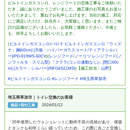
ビルトインガスコンロ、レンジフードの交換工事をご依頼いた
だき、誠にありがとうございました。施工後のお写真もお送り
いただきまして、重ねてお礼申し上げます。当社の施工、対応
にご満足いただけ、担当共々、大変嬉しく思います。またご検
討の設備がございましたら、お気軽ご連絡ください。今後と
も、何卒よろしくお願いいたします。
(
ビルトインガスコンロ
/
パロマ ビルトインガスコンロ『ウィズ
ナ』[幅60cm] [天板：ハイパーガラスコート/ティアラシルバ
ー]/PD-819WS-60CV
)(
レンジフード
/
ノーリツ レンジフード(ノ
ンフィルタ・スリム型) 『クララ(コンロ連動なし)』[間口60c
m] [カラー：シルバー]/NFG6S21MSI
)【施工担当：
山野
】
#ビルトインガスコンロ
#レンジフード
#埼玉県草加市
埼玉県草加市｜トイレ交換のお客様
2024/01/12
「25年使用したウォシュレットに動作不良の兆候があり、便器
とタンクも40年くらい経っていたため、この際に丸ごと交換し