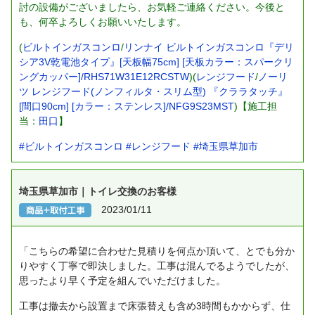
討の設備がございましたら、お気軽ご連絡ください。今後と
も、何卒よろしくお願いいたします。
(
ビルトインガスコンロ
/
リンナイ ビルトインガスコンロ『デリ
シア3V乾電池タイプ』[天板幅75cm] [天板カラー：スパークリ
ングカッパー]/RHS71W31E12RCSTW
)(
レンジフード
/
ノーリ
ツ レンジフード(ノンフィルタ・スリム型) 『クララタッチ』
[間口90cm] [カラー：ステンレス]/NFG9S23MST
)【施工担
当：
田口
】
#ビルトインガスコンロ
#レンジフード
#埼玉県草加市
埼玉県草加市｜トイレ交換のお客様
2023/01/11
「こちらの希望に合わせた見積りを何点か頂いて、とでも分か
りやすく丁寧で即決しました。工事は混んでるようでしたが、
思ったより早く予定を組んでいただけました。
工事は撤去から設置まで床張替えも含め3時間もかからず、仕