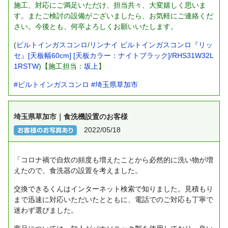
施工、対応にご満足いただけ、担当共々、大変嬉しく思いま
す。またご検討の設備がございましたら、お気軽にご連絡くだ
さい。今後とも、何卒よろしくお願いいたします。
(
ビルトインガスコンロ
/
リンナイ ビルトインガスコンロ『リッ
セ』[天板幅60cm] [天板カラー：ナイトブラック]/RHS31W32L
1RSTW
)【施工担当：
坂上
】
#ビルトインガスコンロ
#埼玉県草加市
埼玉県草加市｜食洗機設置のお客様
2022/05/18
「コロナ禍で自炊の頻度も増えたことから必然的に洗い物が増
えたので、食洗器の設置を考えました。
交換できるくんはインターネット検索で知りました。見積もり
まで迅速に対応いただいたとともに、電話でのご対応も丁寧で
迷わず選びました。