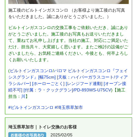
施工後のビルトインガスコンロ
（お客様より施工後のお写真
をいただきました。誠にありがとうございました。）
ビルトインガスコンロの交換工事をご依頼いただき、誠にあり
がとうございました。施工後のお写真もお送りいただきまし
て、重ねてお礼申し上げます。当社の施工、対応にご満足いた
だけ、担当共々、大変嬉しく思います。またご検討の設備がご
ざいましたら、お気軽ご連絡ください。今後とも、何卒よろし
くお願いいたします。
(
ビルトインガスコンロ
/
パロマ ビルトインガスコンロ『フェイ
シスグランド』[幅75cm] [天板：ハイパーガラスコート/ティア
ラシルバー] [ホーローごとく] [レンジフード連動] [オーブン接
続不可] [付属：ラ・クックグラン]/PD-893WS-U75CV
)【施工
担当：
川
】
#ビルトインガスコンロ
#埼玉県草加市
埼玉県草加市｜トイレ交換のお客様
2025/02/05