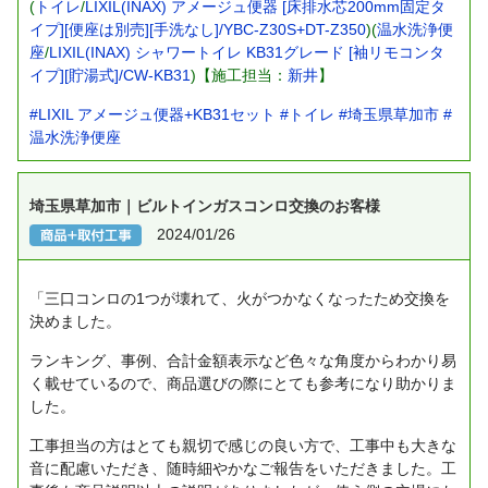
(
トイレ
/
LIXIL(INAX) アメージュ便器 [床排水芯200mm固定タ
イプ][便座は別売][手洗なし]/YBC-Z30S+DT-Z350
)(
温水洗浄便
座
/
LIXIL(INAX) シャワートイレ KB31グレード [袖リモコンタ
イプ][貯湯式]/CW-KB31
)【施工担当：
新井
】
#LIXIL アメージュ便器+KB31セット
#トイレ
#埼玉県草加市
#
温水洗浄便座
埼玉県草加市｜ビルトインガスコンロ交換のお客様
2024/01/26
「三口コンロの1つが壊れて、火がつかなくなったため交換を
決めました。
ランキング、事例、合計金額表示など色々な角度からわかり易
く載せているので、商品選びの際にとても参考になり助かりま
した。
工事担当の方はとても親切で感じの良い方で、工事中も大きな
音に配慮いただき、随時細やかなご報告をいただきました。工