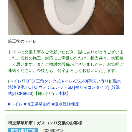
施工後のトイレ
トイレの交換工事をご依頼いただき、誠にありがとうございま
した。当社の施工、対応にご満足いただけ、担当共々、大変嬉
しく思います。またご検討の設備がございましたら、お気軽ご
連絡ください。今後とも、何卒よろしくお願いいたします。
(
トイレ
/
TOTO 三角タンク式トイレ/CS140[手洗い有り]
)(
温水
洗浄便座
/
TOTO ウォシュレットSB [袖リモコンタイプ] [貯湯
式]/TCF6623
)【施工担当：
小林
】
#トイレ
#埼玉県草加市
#温水洗浄便座
埼玉県草加市｜ガスコンロ交換のお客様
2023/09/13