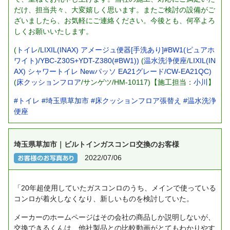
だけ、担当共々、大変嬉しく思います。またご検討の設備がご
ざいましたら、お気軽にご連絡ください。今後とも、何卒よろ
しくお願いいたします。
(
トイレ
/
LIXIL(INAX) アメージュ便器[手洗あり]#BW1(ピュアホ
ワイト)/YBC-Z30S+YDT-Z380(#BW1))
(
温水洗浄便座
/
LIXIL(IN
AX) シャワートイレ Newパッソ EA21グレード/CW-EA21QC)
(
床クッションフロア
/サンゲツ/HM-10117)【施工担当：
小川
】
#トイレ
#埼玉県草加市
#床クッションフロア張替え
#温水洗浄
便座
埼玉県草加市｜ビルトインガスコンロ交換のお客様
2022/07/06
「20年超使用していたガスコンロのうち、メインで使っている
コンロが着火しなくなり、新しいものを検討していた。
メーカーのホームページはその会社の商品しか説明しないが、
交換できるくんは、他社製品との比較動画がとてもわかりやす