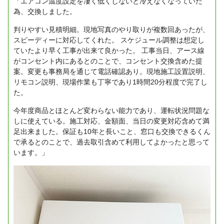
「エアコン温度設定を凄く低くしないと冷えなくなっていた
為、交換しました。
判りやすい見積明細。現地写真のやり取りが複数回あったが、
スピーディーに対応してくれた。
スケジュール調整は想定し
ていたより早く工事が出来て良かった。
工事当日、アース線
がコンセント内にあるとのことで、コンセント交換含めた提
案。変更も事務局を通じて電話確認あり。現地施工設置説明、
リモコン説明、現場作業も丁寧であり1時間20分程度で完了し
た。
今年度商品とほとんど変わらない能力であり、運転状況問題な
しに使えている。施工対応、金額面、当日の変更対応含めて満
足出来ました。保証も10年と長いこと、窓口も交換できるくん
で承るとのことで、過去取引含めて利用してよかったと思って
います。」