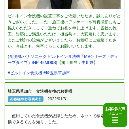
ビルトイン食洗機の設置工事をご依頼いただき、誠にありがと
うございました。また、施工後のアンケートや写真撮影にもご
協力いただきまして、重ねてお礼を申し上げます。当社の施
工、対応にご満足いただけ、担当共々、大変嬉しく思います。
またご検討の設備がございましたら、お気軽にご連絡くださ
い。今後とも、何卒よろしくお願いいたします。
(
食洗機
/
パナソニック ビルトイン食洗機『M9シリーズ・ディ
ープタイプ』/NP-45MD9S
)【施工担当：
中川兼
】
#ビルトイン食洗機
#埼玉県草加市
埼玉県草加市｜食洗機交換のお客様
2022/01/31
お客様の声
メニュー
「使用していた食洗機が故障したため、ネットで検索して、交
換できるくんを知りました。