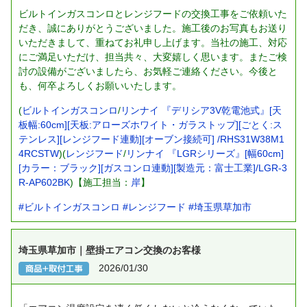
ビルトインガスコンロとレンジフードの交換工事をご依頼いた
だき、誠にありがとうございました。施工後のお写真もお送り
いただきまして、重ねてお礼申し上げます。当社の施工、対応
にご満足いただけ、担当共々、大変嬉しく思います。またご検
討の設備がございましたら、お気軽ご連絡ください。今後と
も、何卒よろしくお願いいたします。
(
ビルトインガスコンロ
/
リンナイ 『デリシア3V乾電池式』[天
板幅:60cm][天板:アローズホワイト・ガラストップ][ごとく:ス
テンレス][レンジフード連動][オーブン接続可] /RHS31W38M1
4RCSTW
)(
レンジフード
/
リンナイ 『LGRシリーズ』[幅60cm]
[カラー：ブラック][ガスコンロ連動][製造元：富士工業]/LGR-3
R-AP602BK
)【施工担当：
岸
】
#ビルトインガスコンロ
#レンジフード
#埼玉県草加市
埼玉県草加市｜壁掛エアコン交換のお客様
2026/01/30