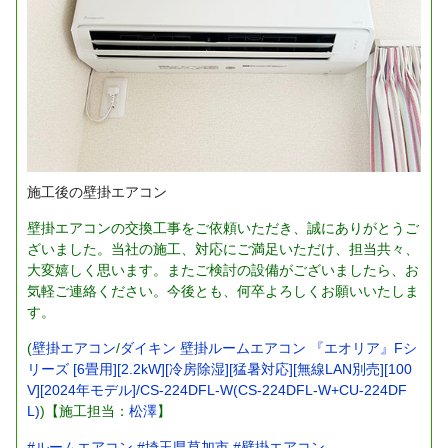
施工後の壁掛エアコン
壁掛エアコンの交換工事をご依頼いただき、誠にありがとうご
ざいました。当社の施工、対応にご満足いただけ、担当共々、
大変嬉しく思います。またご検討の設備がございましたら、お
気軽ご連絡ください。今後とも、何卒よろしくお願いいたしま
す。
(
壁掛エアコン
/
ダイキン 壁掛ルームエアコン 『エオリア』Fシ
リーズ [6畳用][2.2kW][冷房除湿][猛暑対応][無線LAN別売][100
V][2024年モデル]/CS-224DFL-W(CS-224DFL-W+CU-224DF
L)
)【施工担当：
松澤
】
#ルームエアコン
#埼玉県草加市
#壁掛エアコン