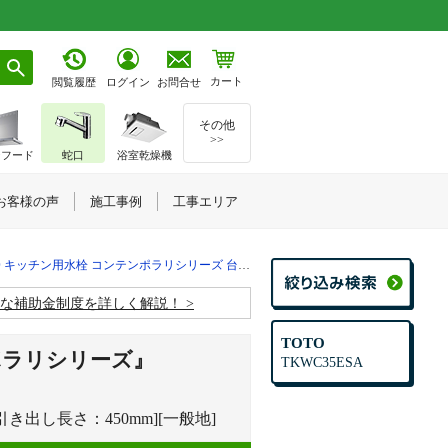
カート
お問合せ
閲覧履歴
ログイン
その他
>>
ジフード
蛇口
浴室乾燥機
お客様の声
施工事例
工事エリア
 キッチン用水栓 コンテンポラリシリーズ 台所蛇口｜TKWC35ESA
お得な補助金制度を詳しく解説！
TOTO
ポラリシリーズ』
TKWC35ESA
き出し長さ：450mm][一般地]