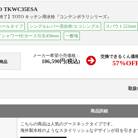
O
TKWC35ESA
終了】TOTO キッチン用水栓『コンテンポラリシリーズ』
ホールタイプ
シングルレバー混合栓/エコシングル
スパウト222mm
シャワー付/ホース引出450mm
一般地
メーカー希望小売価格：
交換できるくん価
106,590円(税込)
57
%OF
商品
取扱
商品詳細
こちらの商品は人気のグースネックタイプです。
海外製水栓のようなスタイリッシュなデザインが目を引きま