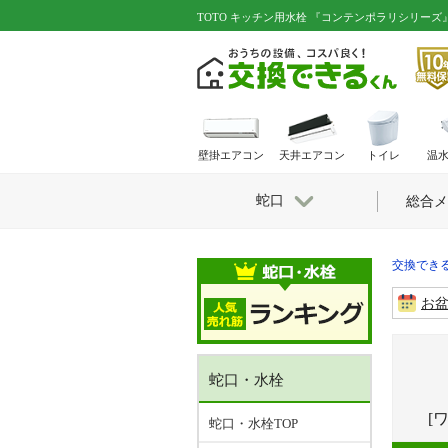
TOTO キッチン用水栓 『コンテンポラリシリーズ』｜
壁掛エアコン
天井エアコン
トイレ
温
蛇口
総合メ
交換できる
お
蛇口・水栓
[
蛇口・水栓TOP