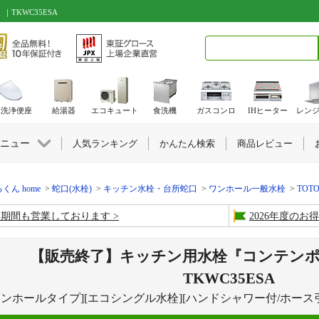
TKWC35ESA
検索キーワード入力
水洗浄便座
給湯器
エコキュート
食洗機
ガスコンロ
IHヒーター
レン
ニュー
人気ランキング
かんたん検索
商品レビュー
くん home
蛇口(水栓)
キッチン水栓・台所蛇口
ワンホール一般水栓
TOTO
盆期間も営業しております
2026年度の
【販売終了】キッチン用水栓『コンテン
TKWC35ESA
ワンホールタイプ][エコシングル水栓][ハンドシャワー付/ホース引