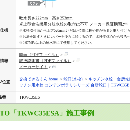
吐水長さ222mm・高さ253mm
卓上型食洗機用分岐水栓の取付は不可 メーカー保証期間2年
仕様
※水栓取付面から上方520mmより低い位置に棚や物があると取り付け
※お湯を出すときにレバーを後ろに傾けるので、水栓本体心から後ろへ
※0.07MPa以上の給水圧にて使用してください。
図面（PDFファイル）
情報
取扱説明書（PDFファイル）
メーカーサイト
交換できるくん home
蛇口(水栓)
キッチン水栓・台所蛇
ジ位置
ッチン用水栓 コンテンポラリシリーズ 台所蛇口｜TKWC35E
品番
TKWC35ES
OTO「TKWC35ESA」施工事例