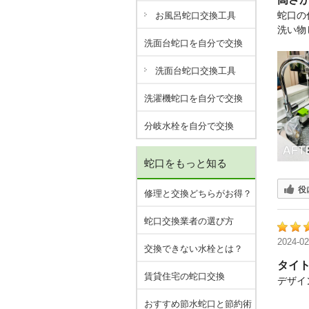
蛇口の
お風呂蛇口交換工具
洗い物
洗面台蛇口を自分で交換
洗面台蛇口交換工具
洗濯機蛇口を自分で交換
分岐水栓を自分で交換
蛇口をもっと知る
役
修理と交換どちらがお得？
蛇口交換業者の選び方
2024-02
交換できない水栓とは？
タイ
賃貸住宅の蛇口交換
デザイ
おすすめ節水蛇口と節約術