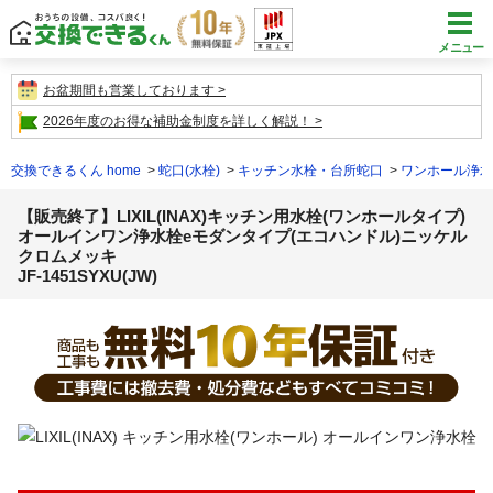
メニュー
お盆期間も営業しております
2026年度のお得な補助金制度を詳しく解説！
交換できるくん home
蛇口(水栓)
キッチン水栓・台所蛇口
ワンホール浄水
【販売終了】LIXIL(INAX)キッチン用水栓(ワンホールタイプ)
オールインワン浄水栓eモダンタイプ(エコハンドル)ニッケル
クロムメッキ
JF-1451SYXU(JW)