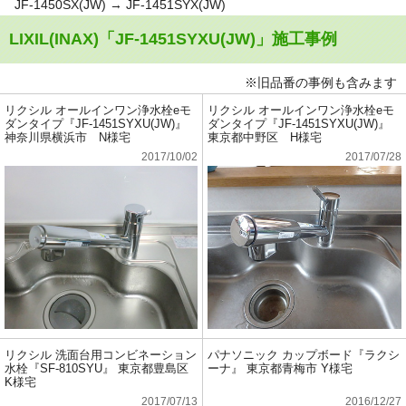
JF-1450SX(JW) → JF-1451SYX(JW)
LIXIL(INAX)「JF-1451SYXU(JW)」施工事例
※旧品番の事例も含みます
リクシル オールインワン浄水栓eモ
リクシル オールインワン浄水栓eモ
ダンタイプ『JF-1451SYXU(JW)』
ダンタイプ『JF-1451SYXU(JW)』
神奈川県横浜市 N様宅
東京都中野区 H様宅
2017/10/02
2017/07/28
リクシル 洗面台用コンビネーション
パナソニック カップボード『ラクシ
水栓『SF-810SYU』 東京都豊島区
ーナ』 東京都青梅市 Y様宅
K様宅
2017/07/13
2016/12/27