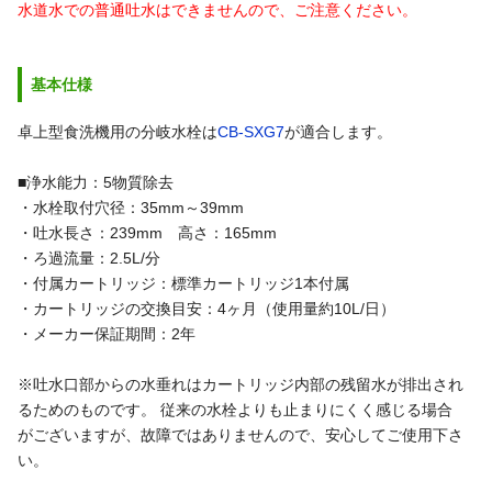
水道水での普通吐水はできませんので、ご注意ください。
基本仕様
卓上型食洗機用の分岐水栓は
CB-SXG7
が適合します。
■浄水能力：5物質除去
・水栓取付穴径：35mm～39mm
・吐水長さ：239mm 高さ：165mm
・ろ過流量：2.5L/分
・付属カートリッジ：標準カートリッジ1本付属
・カートリッジの交換目安：4ヶ月（使用量約10L/日）
・メーカー保証期間：2年
※吐水口部からの水垂れはカートリッジ内部の残留水が排出され
るためのものです。 従来の水栓よりも止まりにくく感じる場合
がございますが、故障ではありませんので、安心してご使用下さ
い。