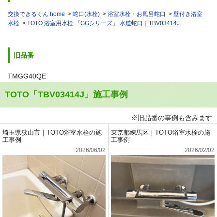
交換できるくん home
蛇口(水栓)
浴室水栓・お風呂蛇口
壁付き浴室
水栓
TOTO 浴室用水栓 『GGシリーズ』 水道蛇口｜TBV03414J
旧品番
TMGG40QE
TOTO「TBV03414J」施工事例
※旧品番の事例も含みます
埼玉県狭山市｜TOTO浴室水栓の施
東京都練馬区｜TOTO浴室水栓の施
工事例
工事例
2026/06/02
2026/02/02