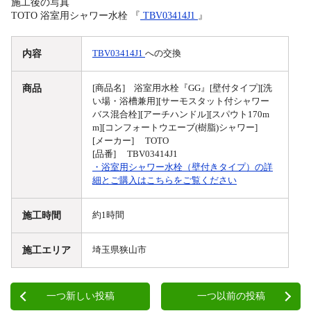
施工後の写真
TOTO 浴室用シャワー水栓 『
TBV03414J1
』
内容
TBV03414J1
への交換
商品
[商品名] 浴室用水栓『GG』[壁付タイプ][洗
い場・浴槽兼用][サーモスタット付シャワー
バス混合栓][アーチハンドル][スパウト170m
m][コンフォートウエーブ(樹脂)シャワー]
[メーカー] TOTO
[品番] TBV03414J1
・浴室用シャワー水栓（壁付きタイプ）の詳
細とご購入はこちらをご覧ください
施工時間
約1時間
施工エリア
埼玉県狭山市
一つ新しい投稿
一つ以前の投稿