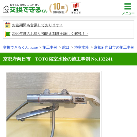
メニュー
お盆期間も営業しております
2026年度のお得な補助金制度を詳しく解説！
交換できるくん home
施工事例
蛇口
浴室水栓
京都府向日市の施工事例No.1
京都府向日市｜TOTO浴室水栓の施工事例 No.132241