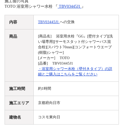
施工後の写真
TOTO 浴室用シャワー水栓 『
TBV03445J1
』
内容
TBV03445J1
への交換
商品
[商品名] 浴室用水栓『GG』[壁付タイプ][洗
い場専用][サーモスタット付シャワーバス混
合栓][スパウト70mm][コンフォートウエーブ
(樹脂)シャワー]
[メーカー] TOTO
[品番] TBV03445J1
・浴室用シャワー水栓（壁付きタイプ）の詳
細とご購入はこちらをご覧ください
施工時間
約1時間
施工エリア
京都府向日市
建物名
コスモ東向日