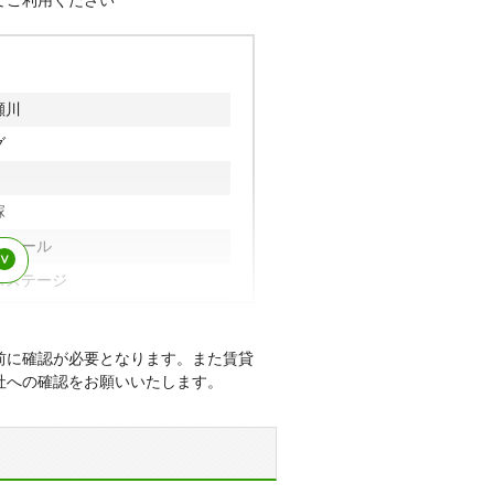
てご利用ください
、山本東、山本西、山本南、山
瀬川
グ
塚
ルエール
スステージ
ティブレス
イト宝塚
前に確認が必要となります。また賃貸
社への確認をお願いいたします。
瀬川
ーデンハウス
塚