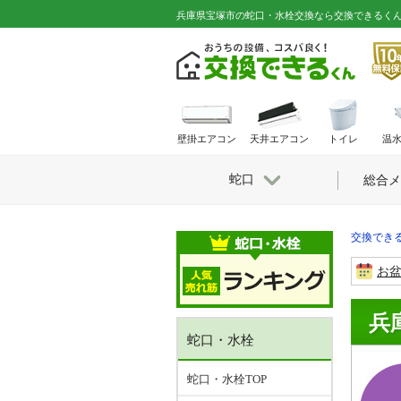
兵庫県宝塚市の蛇口・水栓交換なら交換できるく
壁掛エアコン
天井エアコン
トイレ
温
蛇口
総合メ
交換できる
お
兵
蛇口・水栓
蛇口・水栓TOP