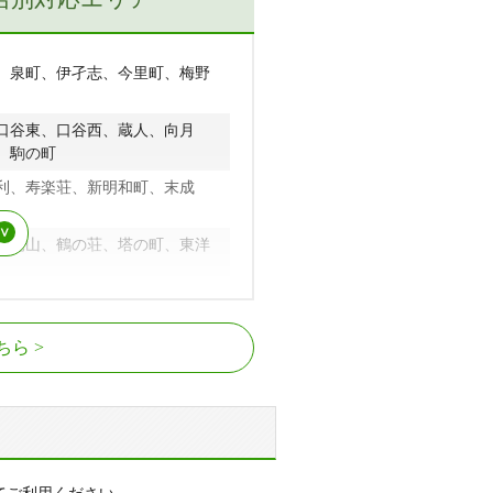
、泉町、伊孑志、今里町、梅野
口谷東、口谷西、蔵人、向月
、駒の町
利、寿楽荘、新明和町、末成
月見山、鶴の荘、塔の町、東洋
中山荘園、中山台、中山寺、長
、武田尾駅
清風台、仁川高台、仁川高丸、
ちら
野上
山本駅、中山観音駅、売布神社駅、
屋敷緑ガ丘、光ガ丘、雲雀丘、
、宝梅、星の荘
駅、逆瀬川駅、小林駅、仁川駅
町、美幸町、武庫川町、武庫
売布山手町、売布ガ丘、紅葉ガ