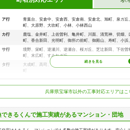
ア行
青葉台、安倉中、安倉西、安倉南、安倉北、旭町、泉ガ丘
町、大原野、大吹町、小林、小林西山
カ行
鹿塩、金井町、上佐曽利、亀井町、川面、清荒神、切畑、
町、香合新田、光明町、御所の前町、御殿山、寿町、小浜
サ行
境野、栄町、逆瀬川、逆瀬台、桜ガ丘、芝辻新田、下佐曽
町、末広町、すみれガ丘
タ行
大成町、高司、高松町、谷口町、玉瀬、千種、長寿ガ丘、
町
ナ行
中州、中筋、中筋山手、中野町、中山桜台、中山五月台、
R福知山線（JR宝塚線）
中山寺駅、宝塚駅
尾台、長尾町、長谷、仁川旭ガ丘、仁川うぐいす台、仁川
兵庫県宝塚市以外の工事対応エリアはこ
仁川団地、仁川月見ガ丘、仁川宮西町、仁川北、仁川台、
雲雀丘花屋敷駅、
急宝塚本線
清荒神駅、宝塚駅
ハ行
波豆、花屋敷荘園、花屋敷つつじガ丘、花屋敷松ガ丘、花
雲雀丘山手、平井、平井山荘、福井町、ふじガ丘、宝松苑
急今津線
宝塚駅、宝塚南口
換できるくんで施工実績があるマンション・団地
マ行
米谷、米谷清、三笠町、美座、南口、南ひばりガ丘、宮の
山、売布、売布きよしガ丘、売布自由ガ丘、売布東の町、
丘