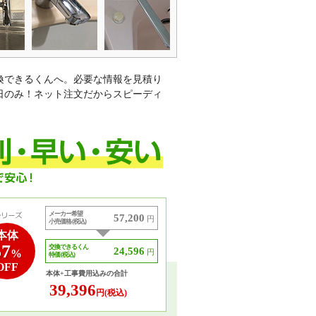
換できるくんへ。必要な情報を見積り
日のみ！ネット注文だからスピーディ
メーカー希望
57,200
円
小売価格 (税込)
本体
57
交換できるくん
24,596
%
円
特価 (税込)
OFF
本体+工事費用込みの合計
39,396
円(税込)