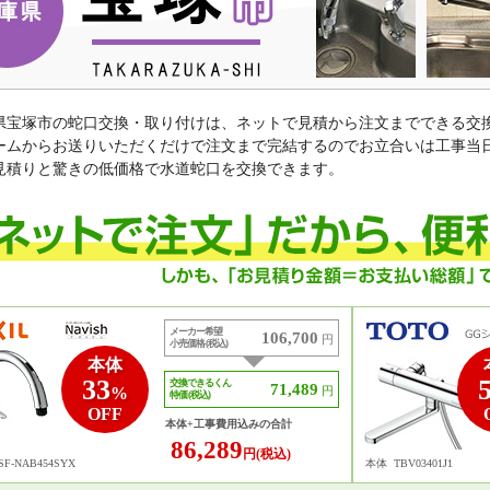
県宝塚市の蛇口交換・取り付けは、ネットで見積から注文までできる交
ームからお送りいただくだけで注文まで完結するのでお立合いは工事当
見積りと驚きの低価格で水道蛇口を交換できます。
メーカー希望
106,700
円
小売価格 (税込)
本体
33
交換できるくん
71,489
%
円
特価 (税込)
OFF
本体+工事費用込みの合計
86,289
円(税込)
SF-NAB454SYX
本体
TBV03401J1