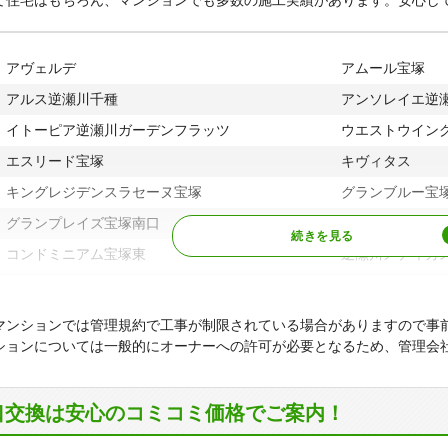
て住宅はもちろん、マンションでも多数の施工実績があります。安心し
ヤ行
社町、山手台東、山手台西、山本中、山本野里、山本丸橋
本台、弥生町、ゆずり葉台、湯本町
アヴェルデ
アムール宝塚
アルス逆瀬川千種
アンソレイエ逆
イトーピア逆瀬川ガーデンフラッツ
ウエストウイン
エスリード宝塚
キヴィタス
キングレジデンスラセーヌ宝塚
グランブルー宝
グランプレイズ宝塚南口
クレール宝塚ベ
コンドミニアム宝塚東
逆瀬川メディカ
サンプリンス宝塚
サンフル宝塚シ
ジオタワー宝塚イースト
ジオブライトサ
マンションでは管理規約で工事が制限されている場合がありますので事
ションについては一般的にオーナーへの許可が必要となるため、管理会
ジオ宝塚ブライトサイト
シティハイツ逆
清荒神ヒルズ
セーリオ宝塚
口交換は安心のコミコミ価格でご案内！
宝塚ホームズヴィオレ
宝塚南雲雀丘ガ
宝塚ロジュマン
ツインコート宝