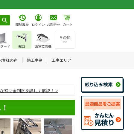
カート
お問合せ
閲覧履歴
ログイン
その他
>>
ジフード
蛇口
浴室乾燥機
お客様の声
施工事例
工事エリア
お得な補助金制度を詳しく解説！
ん！