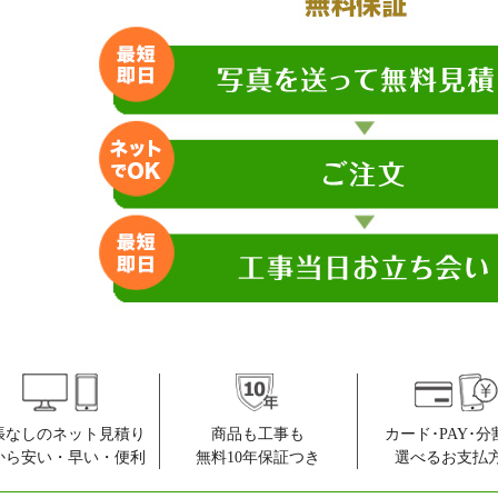
張なしのネット見積り
商品も工事も
カード･PAY･分
から安い・早い・便利
無料10年保証つき
選べるお支払