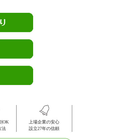
割OK
上場企業の安心
方法
設立27年の信頼