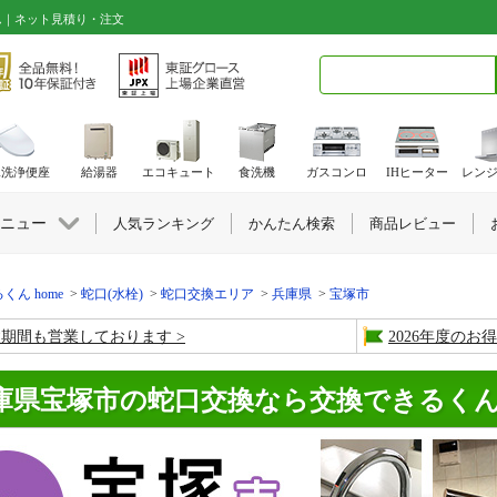
ん｜ネット見積り・注文
検索キーワード入力
水洗浄便座
給湯器
エコキュート
食洗機
ガスコンロ
IHヒーター
レン
ニュー
人気ランキング
かんたん検索
商品レビュー
くん home
蛇口(水栓)
蛇口交換エリア
兵庫県
宝塚市
盆期間も営業しております
2026年度の
庫県宝塚市の蛇口交換なら交換できるく