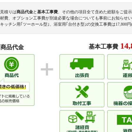
Dクラディア
デリード宝塚
見積りは
商品代金
と
基本工事費
、その他の項目全て含めた総額をご提示
ドルミ逆瀬川
NEOダイキョー
材費、オプション工事費が別途必要な場合についても事前にお知らせい
キッチン用｢ツーホール型｣、浴室用｢台付き型｣の交換工事費は
17,800
円
パークスクエア宝塚フォレストタワー
花のみち一番舘
パレ逆瀬川マスターズプレイス
ファミール逆瀬
ファミール宝塚グランスイートタワー
プラネスーペリ
14,
基本工事費
商品代金
メゾン雲雀丘花屋敷
ラ・ビスタ宝塚
ラヴェール宝塚
リバーサイド中
ローズハイツ宝塚
ワコーレ逆瀬川