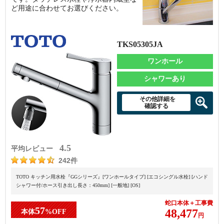
ど用途に合わせてお選びください。
TKS05305JA
ワンホール
シャワーあり
その他詳細を
確認する
4.5
平均レビュー
242件
TOTO キッチン用水栓『GGシリーズ』[ワンホールタイプ] [エコシングル水栓] [ハンド
シャワー付/ホース引き出し長さ：450mm] [一般地] [OS]
蛇口本体＋工事費
57
48,477
本体
%OFF
円