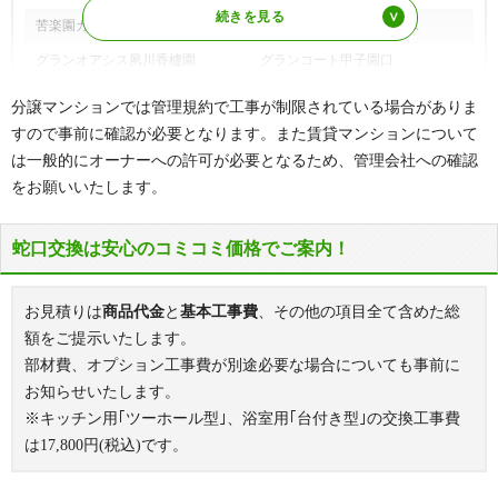
園九番町、甲子園口、甲子園口北町、甲子園町、甲子園
苦楽園ガーデンハウス
苦楽園一番町パークハウス
浜、甲東園、甲風園、郷免町、甲陽園山王町、甲陽園東
山町、甲陽園西山町、甲陽園日之出町、甲陽園本庄町、
グランオアシス夙川香櫨園
グランコート甲子園口
甲陽園目神山町、甲陽園若江町、甑岩町、越水社家郷
グランスイート苦楽園
グランドヴィラ西宮
山、越水町、小曽根町、寿町、小松東町、小松西町、小
分譲マンションでは管理規約で工事が制限されている場合がありま
松南町、小松北町、小松町
グリーンラグーナ甲子園
クレアーレ甲子園口
すので事前に確認が必要となります。また賃貸マンションについて
は一般的にオーナーへの許可が必要となるため、管理会社への確認
サ行
西福町、桜谷町、桜町、五月ケ丘、里中町、産所町、塩
クレアフォート酒蔵通り
県営西宮北口高層住宅
瀬町生瀬、塩瀬町名塩、獅子ケ口町、清水町、下大市東
をお願いいたします。
甲子園口アーバンライフ
甲子園口パークハウス
町、下大市西町、下葭原町、社家町、鷲林寺、鷲林寺
甲東園フラッツ
町、鷲林寺南町、城ケ堀町、松籟荘、城山、神祇官町、
甲陽園シティハウス
蛇口交換は安心のコミコミ価格でご案内！
新甲陽町、神明町、末広町、角石町、すみれ台、染殿町
コスモ西宮グレイスアベニュー
コスモ西宮フィールズ
タ行
大社町、高木東町、高木西町、高座町、高須町、高塚
コム・ファーレ西宮北口
サーパス西宮塩瀬
お見積りは
商品代金
と
基本工事費
、その他の項目全て含めた総
町、高畑町、高松町、田代町、田近野町、建石町、田中
サミット甲陽園
サンヴェール西宮
町、段上町、千歳町、津田町、堤町、津門綾羽町、津門
額をご提示いたします。
飯田町、津門稲荷町、津門大箇町、津門大塚町、津門呉
部材費、オプション工事費が別途必要な場合についても事前に
サンクタス甲子園口一丁目
サンブロード香櫨園東
羽町、津門住江町、津門西口町、津門仁辺町、津門宝津
お知らせいたします。
サンリヤン苦楽園
ジークレフ西宮武庫川 オリーブ館
町、津門川町、天道町、常磐町、戸崎町、戸田町、殿山
※キッチン用｢ツーホール型｣、浴室用｢台付き型｣の交換工事費
町
Jグラン甲子園口
ジオタワー西宮北口
は
17,800
円(税込)です。
ナ行
中島町、中須佐町、中殿町、中浜町、中前田町、中屋
ジオ西宮北口ビーネクスト・イー
ジオ甲子園口一丁目
町、中葭原町、長田町、名塩、名塩赤坂、名塩ガーデ
ストスクエア