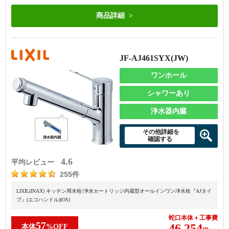
商品詳細
JF-AJ461SYX(JW)
ワンホール
シャワーあり
浄水器内臓
その他詳細を
確認する
4.6
平均レビュー
255件
LIXIL(INAX) キッチン用水栓/浄水カートリッジ内蔵型オールインワン浄水栓『AJタイ
プ』(エコハンドル)[OS]
蛇口本体＋工事費
57
46,254
本体
%OFF