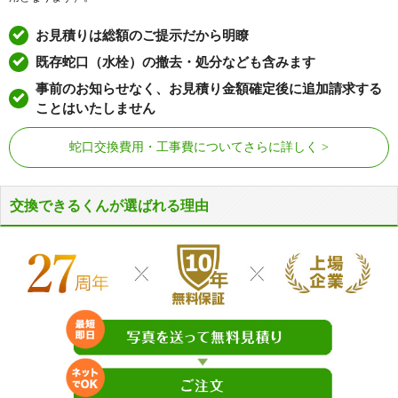
西宮マリナパーク
ネオグランデ甲陽園
元町、弓場町、用海町、与古道町
ネオシテイ西宮北口
NEOダイキョー甲子園II
お見積りは総額のご提示だから明瞭
ラ行
両度町、六湛寺町、六軒町
ネバーランド香櫨園
ネバーランド夙川香櫨園セルサス
既存蛇口（水栓）の撤去・処分なども含みます
ワ行
若草町、若松町、若山町、和上町
ネバーランド西宮
パークハイム甲子園口二見町
事前のお知らせなく、お見積り金額確定後に追加請求する
ことはいたしません
パラッシオ夙川公園
パレ・シェール苦楽園北夙川通り
パレ苦楽園口
ヒルズ夙川パッサージュ
蛇口交換費用・工事費についてさらに詳しく
ファインビュー西宮
ファミール夙川宮西町
フェニックス獅子ヶ口
フォルム香櫨園
交換できるくんが選ばれる理由
プチメゾン甲子園
プリンスハイツ鳴尾北
プレラ西宮
べルーフ西宮山手
マリーナビラ
武庫川第2三番街
睦ビル
UR都市機構武庫川団地
ユニ・アルス甲子園口プレジオ
ラ・ヴィーダ西宮
ライオンズマンション甲子園口ラ
ライオンズマンション苦楽園
ルジュ