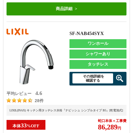
商品詳細
SF-NAB454SYX
ワンホール
シャワーあり
タッチレス
その他詳細を
確認する
4.6
平均レビュー
28件
LIXIL(INAX) キッチン用タッチレス水栓『ナビッシュ シンプルタイプ B5』[乾電池式]
蛇口本体＋工事費
33
86,289
本体
%OFF
円