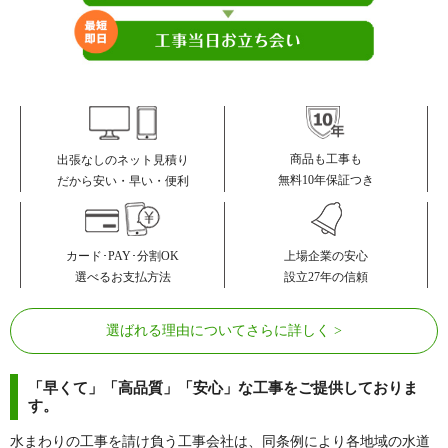
ライオンズ苦楽園グランフォート
ラピタス31西宮
ランズ苦楽園
リバーサイド香櫨園
リベールシティ西宮プレッソ
ルネパラディオ
ルネヒューマンズガーデンパラデ
レ・ジェイド西宮北口 樋ノ口町
ィオ
ロイヤルアーク甲子園フローレス
ロイヤルアーク香櫨園
商品も工事も
出張なしのネット見積り
無料10年保証つき
だから安い・早い・便利
ロイヤルさくら通り
ロイヤルハイム夙川
ロイヤルモンド
ロイヤル夙川公園
ロイヤル西宮中央公園
ロイヤル西宮門戸グランデ
カード･PAY･分割OK
上場企業の安心
選べるお支払方法
設立27年の信頼
ロイヤル西宮門戸女学院通り
ローレルスクエア甲子園
ワコーレ苦楽園レジデンス
ワコーレ甲子園
選ばれる理由についてさらに詳しく
ワコーレ夙川ブランデュオ
※その他、多数の実績がございます。
「早くて」「高品質」「安心」な工事をご提供しておりま
す。
水まわりの工事を請け負う工事会社は、同条例により各地域の水道