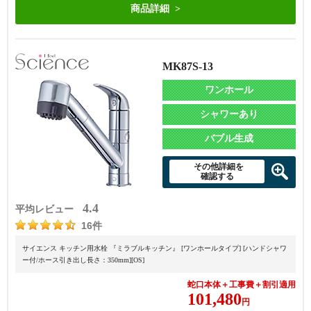
商品詳細
MK87S-13
ワンホール
シャワーあり
バブル生成
その他詳細を
確認する
4.4
平均レビュー
16件
サイエンス キッチン用水栓 『ミラブルキッチン』 [ワンホールタイプ] [ハンドシャワ
ー付/ホース引き出し長さ：350mm][OS]
蛇口本体＋工事費＋割引適用
101,480
円