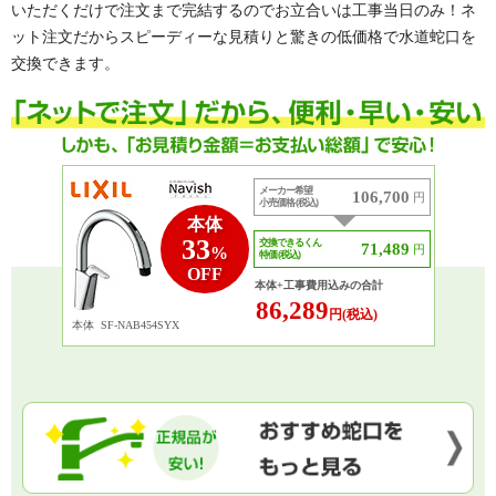
いただくだけで注文まで完結するのでお立合いは工事当日のみ！ネ
ット注文だからスピーディーな見積りと驚きの低価格で水道蛇口を
交換できます。
メーカー希望
106,700
円
小売価格 (税込)
本体
33
交換できるくん
71,489
円
%
特価 (税込)
OFF
本体+工事費用込みの合計
86,289
円(税込)
本体
SF-NAB454SYX