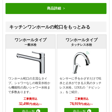
商品詳細
キッチンワンホールの蛇口をもっとみる
ワンホールタイプ
ワンホールタイプ
一般水栓
タッチレス水栓
ワンホール蛇口の主流なタイ
センサーに手をかざすだけで吐
プ。シャワーなしの格安水栓か
水と止水ができる人気のタッチ
ら機能性の高いシャワー水栓ま
レス水栓。LIXILの「ナビッシ
で多数あります。
ュ」をご紹介。
工事費用込
工事費用込
32,490
78,919
円(税込)～
円(税込)～
商品一覧
商品一覧