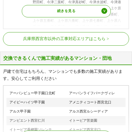
野田町、今津二葉町、今津真砂町、今津水波町、今津港
町、今津山中町、上ケ原山田町、上ケ原山手町、上ケ原
一番町、上ケ原二番町、上ケ原三番町、上ケ原四番町、
上ケ原五番町、上ケ原六番町、上ケ原七番町、上ケ原八
番町、上ケ原九番町、上ケ原十番町、上田中町、上田東
町、上田西町、江上町、枝川町、老松町、大井手町、大
JR東海道本線（JR神戸線）
甲子園口駅、西宮駅、さくら夙川駅
兵庫県西宮市以外の工事対応エリアはこちら
島町、大谷町、大畑町、大浜町、大森町、大屋町、岡田
JR福知山線（JR宝塚線）
生瀬駅、西宮名塩駅、武田尾駅
山、奥畑、御茶家所町
阪急神戸本線
西宮北口駅、夙川駅
カ行
学文殿町、神楽町、笠屋町、霞町、甲山町、上大市、神
交換できるくんで施工実績があるマンション・団地
垣町、上甲子園、上甲東園、神園町、上之町、上葭原
甲東園駅、門戸厄神駅、西宮北口駅、
阪急今津線
町、柏堂町、柏堂西町、川添町、川西町、河原町、川東
阪神国道駅、今津駅
戸建て住宅はもちろん、マンションでも多数の施工実績がありま
町、瓦林町、神呪町、神原、菊谷町、木津山町、北口
阪急甲陽線
夙川駅、苦楽園口駅、甲陽園駅
す。安心してご利用ください
町、北昭和町、北名次町、北山町、北六甲台、清瀬台、
久出ケ谷町、国見台、久保町、熊野町、雲井町、鞍掛
鳴尾・武庫川女子大前駅、甲子園駅、
阪神本線
町、苦楽園一番町、苦楽園二番町、苦楽園三番町、苦楽
久寿川駅、今津駅、西宮駅、香櫨園駅
アーバンビュー甲子園口北町
アーバンライフパークヴィレ
園四番町、苦楽園五番町、苦楽園六番町、結善町、剣谷
武庫川駅、東鳴尾駅、洲先駅、武庫川
アイビーハイツ甲子園
アメニティコート西宮北口
阪神武庫川線
町、甲子園網引町、甲子園浦風町、甲子園洲鳥町、甲子
団地前駅
園砂田町、甲子園高潮町、甲子園浜田町、甲子園春風
アルス甲子園
アルス西宮ルシーディア
町、甲子園三保町、甲子園六石町、甲子園一番町、甲子
アンビエント西宮仁川
イトーピア苦楽園
園二番町、甲子園三番町、甲子園四番町、甲子園五番
町、甲子園六番町、甲子園七番町、甲子園八番町、甲子
イトーピア香櫨園ソレンテ
イトーピア西宮北口