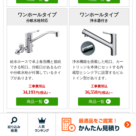
ワンホールタイプ
ワンホールタイプ
分岐水栓対応
浄水器付き
給水ホースで卓上食洗機と接続
浄水機能を搭載した蛇口。カー
できる蛇口。分岐口があるもの
トリッジを本体にセットする内
や分岐水栓が付属しているタイ
蔵型とシンク下に設置するビル
プがあります。
トイン型があります。
工事費用込
工事費用込
34,193
36,558
円(税込)～
円(税込)～
商品一覧
商品一覧
キッチン水栓TOP