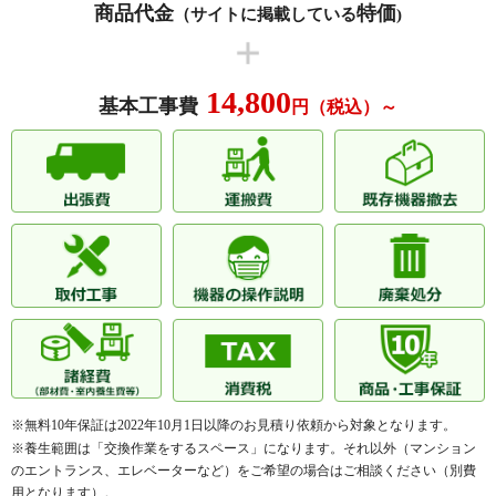
商品代金
特価
ン、名塩木之元、名塩さくら台、名塩山荘、名塩茶園
（サイトに掲載している
)
シティオガーデン西宮
夙川ソルステージュ
町、名塩東久保、名塩平成台、名塩南台、名塩美山、名
塩新町、名次町、生瀬東町、生瀬高台、生瀬町、生瀬武
スターハイツ甲子園口
スターハイツ西宮北口
庫川町、鳴尾町、鳴尾浜、南郷町、仁川五ケ山町、仁川
14,800
ステイツ苦楽園ガーデンヒルズ
ステイツ夙川公園
基本工事費
円（税込）～
百合野町、仁川町、西田町、西宮浜、西波止町、西平
町、能登町、野間町
セレッソコート甲子園口ディアナ
セレッソコート甲東園
ハ行
羽衣町、櫨塚町、花園町、花の峯、馬場町、浜甲子園、
ソラーナ西宮名塩
津門ハイデンス
浜町、浜松原町、浜脇町、林田町、東鳴尾町、東浜町、
ティ・エス・ワイハイツ
デイアステージ
東町、東山台、毘沙門町、樋之池町、樋ノ口町、日野
町、平木町、平松町、広田町、深津町、深谷町、伏原
ディーレスティア西宮仁川
東急ドエルアルス上甲子園
町、二見町、古川町、分銅町、宝生ケ丘、豊楽町、堀切
東急ドエルアルス西宮ガーデンコ
町、本町
東急ドエルアルス苦楽園桜町
ート
マ行
前浜町、松生町、松風町、松ケ丘町、松下町、松園町、
藤和シティホームズ西宮並木通り
藤和シティホームズ西宮東町
松並町、松原町、松山町、丸橋町、満池谷町、美作町、
南甲子園、南越木岩町、南昭和町、宮西町、宮前町、武
藤和ハイタウン西宮
ドムール樋之池
庫川町、室川町、森下町、門前町、門戸岡田町、門戸東
西宮朝凪アーバンコンフォート
西宮戎前アーバンコンフォート
町、門戸西町、門戸荘
※無料10年保証は2022年10月1日以降のお見積り依頼から対象となります。
西宮北口ロイヤルアバンティエ
西宮セントポリア
ヤ行
薬師町、屋敷町、安井町、柳本町、山口町上山口、山口
※養生範囲は「交換作業をするスペース」になります。それ以外（マンション
町金仙寺、山口町香花園、山口町下山口、山口町中野、
西宮名塩東山グリーンマンション
西宮東町アーバンコンフォート
のエントランス、エレベーターなど）をご希望の場合はご相談ください（別費
山口町名来、山口町阪神流通センター、山口町船坂、湯
用となります）。