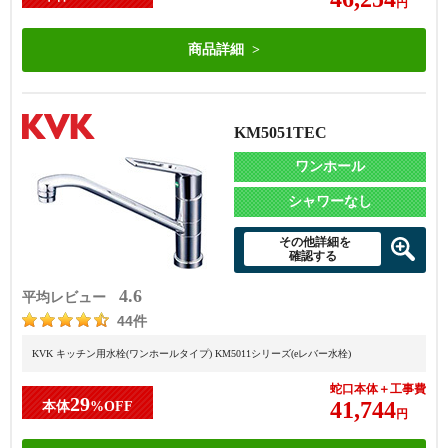
円
商品詳細
KM5051TEC
ワンホール
シャワーなし
その他詳細を
確認する
4.6
平均レビュー
44件
KVK キッチン用水栓(ワンホールタイプ) KM5011シリーズ(eレバー水栓)
蛇口本体＋工事費
29
41,744
本体
%OFF
円