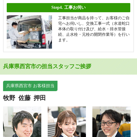
Step4.
工事お伺い
工事担当が商品を持って、お客様のご自
宅へお伺いし、交換工事一式（水道蛇口
本体の取り付け及び、給水・排水管接
続、止水栓・元栓の開閉作業等）を行い
ます。
兵庫県西宮市の担当スタッフご挨拶
兵庫県西宮市 お客様担当
牧野
佐藤
押田