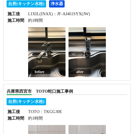
台所(キッチン水栓)
浄水器
施工後
LIXIL(INAX)：JF-AJ461SYX(JW)
施工時間
約1時間
before
after
兵庫県西宮市 TOTO蛇口施工事例
台所(キッチン水栓)
施工後
TOTO：TKGG30E
施工時間
約1時間