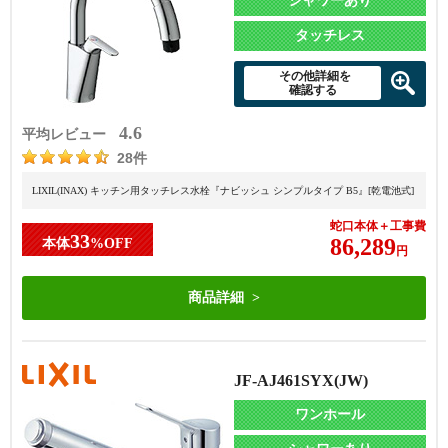
シャワーあり
タッチレス
その他詳細を
確認する
4.6
平均レビュー
28件
LIXIL(INAX) キッチン用タッチレス水栓『ナビッシュ シンプルタイプ B5』[乾電池式]
蛇口本体＋工事費
33
86,289
本体
%OFF
円
商品詳細
JF-AJ461SYX(JW)
ワンホール