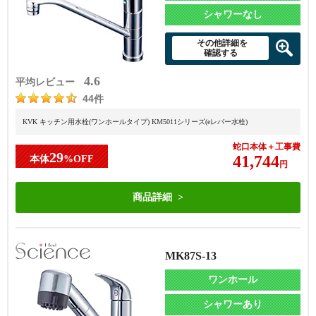
シャワーなし
その他詳細を
確認する
4.6
平均レビュー
44件
KVK キッチン用水栓(ワンホールタイプ) KM5011シリーズ(eレバー水栓)
蛇口本体＋工事費
29
41,744
本体
%OFF
円
商品詳細
MK87S-13
ワンホール
シャワーあり