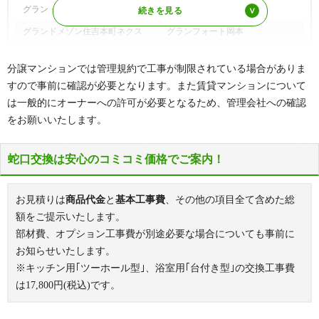
グラン・フェルティ本山
グランディール甲南
グランドメゾン住吉本町ネクス
グランフォート岡本
甲南アーバンライフ
甲南コンセール本山
分譲マンションでは管理規約で工事が制限されている場合がありま
甲南山手パークホームズ・ヴェル
コスモ本山
すので事前に確認が必要となります。また賃貸マンションについて
デ館
は一般的にオーナーへの許可が必要となるため、管理会社への確認
ザ・ハウス住吉本町
ジークレフ御影山手緑楓館
をお願いいたします。
ジークレフ東灘森北町
シーフォレスト神戸
ジオグランデ岡本
ステイツ芦屋西
蛇口交換は安心のコミコミ価格でご案内！
住吉川リバーサイドフォーラム
住吉本町レジデンス
ザ・レジデンス
お見積りは
商品代金
と
基本工事費
、その他の項目全て含めた総
セレッソコート甲南山手森北町
塚町ハイツ
額をご提示いたします。
部材費、オプション工事費が別途必要な場合についても事前に
東急ドエルアルス御影鴨子ケ原
藤和ライブタウン本山
お知らせいたします。
ドルフ甲南山手
ネオディ
※キッチン用｢ツーホール型｣、浴室用｢台付き型｣の交換工事費
ハイネス東灘
ハイライフ本山
は
17,800
円(税込)です。
浜芦屋マンション
東灘コーストアヴェニュー