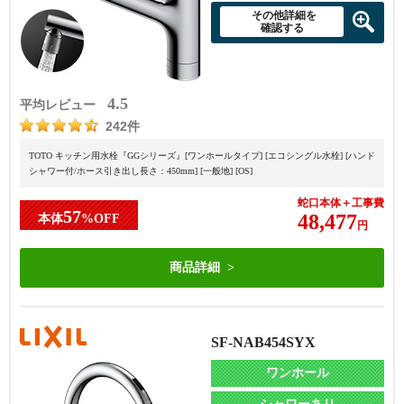
その他詳細を
確認する
4.5
平均レビュー
242件
TOTO キッチン用水栓『GGシリーズ』[ワンホールタイプ] [エコシングル水栓] [ハンド
シャワー付/ホース引き出し長さ：450mm] [一般地] [OS]
蛇口本体＋工事費
57
48,477
本体
%OFF
円
商品詳細
SF-NAB454SYX
ワンホール