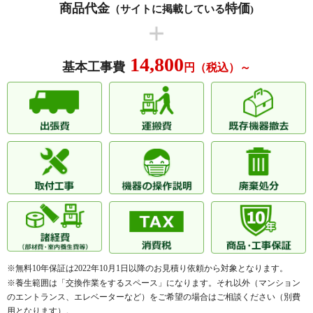
商品代金
特価
ファスタージュ西岡本サーモス
ファミーユ御影西平野
（サイトに掲載している
)
ファミール東灘魚崎館
ファミール東灘住吉
プラウド住吉本町
プラネスーペリア住吉本町
14,800
基本工事費
円（税込）～
PLANE‐SUPERIOR SUMIYOSHI
ブリランテ岡本
HONMACHI
御影本町ガーデンハウス
御影山手シティハウス
メゾンセルサス御影
メゾン岡本
本山アーバンライフ
ラフルール本山
ルナピエナ本山中町
ワコーレ深江ハーモニーガーデン
ワコーレ神戸本山ガーデンズ
※その他、多数の実績がございます。
※無料10年保証は2022年10月1日以降のお見積り依頼から対象となります。
※養生範囲は「交換作業をするスペース」になります。それ以外（マンション
のエントランス、エレベーターなど）をご希望の場合はご相談ください（別費
用となります）。