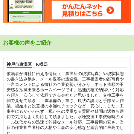
お客様の声をご紹介
神戸市東灘区 K様邸
依頼者が御社に伝える情報（工事箇所の現状写真）や現状状態
の書き込み易さ。メール返答の迅速性。工事担当者の顔写真や
一言コメントによる御社の企業姿勢が分かり、ネット依頼の不
安感を払拭出来るホームページです。迅速的確で納得いく対応
を頂き、安心して依頼できる会社だと思いました。交換工事を
側で見せて頂き、工事準備の丁寧さ、現状の説明と手際良い作
業、後始末と設置後の水漏れチェックなど、安心しました。工
事中にもかかわらず、私からの度重なる質問や疑問の返答も適
切で気持ちよく対応して頂きました。水栓交換工事依頼時のメ
ール送信からの迅速で的確なメール対応、工事費用の安さ、当
日の作業担当者様の人柄や工事の安心感など総合的に最高でし
た。