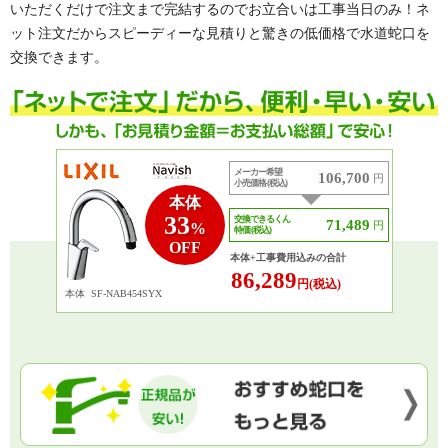
いただくだけで注文まで完結するのでお立合いは工事当日のみ！ネ
ット注文だからスピーディーな見積りと驚きの低価格で水道蛇口を
交換できます。
メーカー希望
106,700
円
小売価格 (税込)
本体
33
交換できるくん
71,489
円
%
特価 (税込)
OFF
本体+工事費用込みの合計
86,289
円(税込)
本体
SF-NAB454SYX