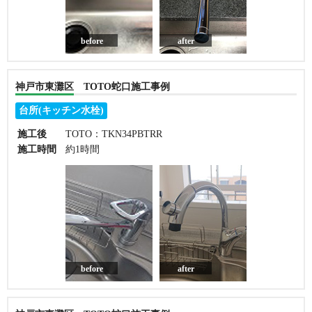
before
after
神戸市東灘区 TOTO蛇口施工事例
台所(キッチン水栓)
施工後
TOTO：TKN34PBTRR
施工時間
約1時間
before
after