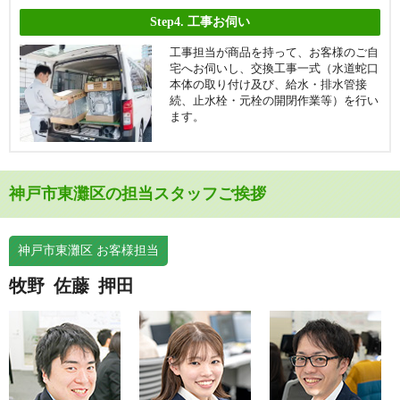
Step4.
工事お伺い
工事担当が商品を持って、お客様のご自
宅へお伺いし、交換工事一式（水道蛇口
本体の取り付け及び、給水・排水管接
続、止水栓・元栓の開閉作業等）を行い
ます。
神戸市東灘区の担当スタッフご挨拶
神戸市東灘区 お客様担当
牧野
佐藤
押田