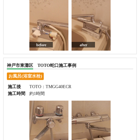
before
after
神戸市東灘区 TOTO蛇口施工事例
お風呂(浴室水栓)
施工後
TOTO：TMGG40ECR
施工時間
約1時間