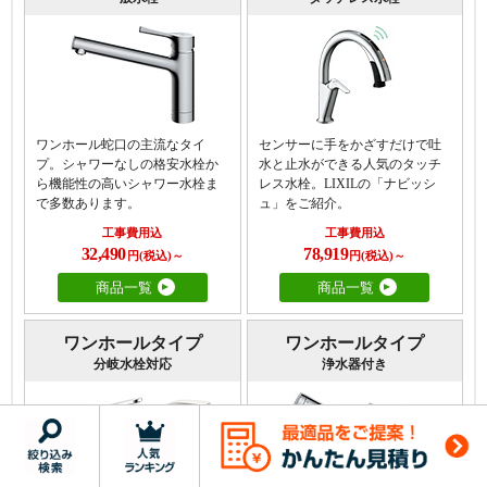
ワンホール蛇口の主流なタイ
センサーに手をかざすだけで吐
プ。シャワーなしの格安水栓か
水と止水ができる人気のタッチ
ら機能性の高いシャワー水栓ま
レス水栓。LIXILの「ナビッシ
で多数あります。
ュ」をご紹介。
工事費用込
工事費用込
32,490
78,919
円(税込)～
円(税込)～
商品一覧
商品一覧
ワンホールタイプ
ワンホールタイプ
分岐水栓対応
浄水器付き