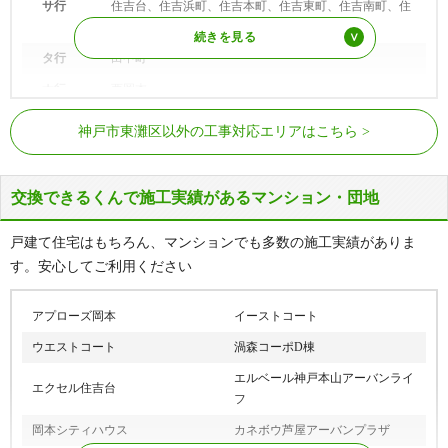
サ行
住吉台、住吉浜町、住吉本町、住吉東町、住吉南町、住
吉宮町、住吉山手
タ行
田中町
ナ行
西岡本
JR東海道本線（JR神戸線）
甲南山手駅、摂津本山駅、住吉駅
ハ行
深江浜町、深江本町、深江南町、深江北町、本庄町
神戸市東灘区以外の工事対応エリアはこちら
阪急神戸本線
岡本駅、御影駅
マ行
御影、御影石町、御影郡家、御影塚町、御影中町、御影
浜町、御影本町、御影山手、本山北町、本山町岡本、本
深江駅、青木駅、魚崎駅、住吉駅、御
阪神本線
山町北畑、本山町田中、本山町田辺、本山町森、本山中
交換できるくんで施工実績があるマンション・団地
影駅、石屋川駅
町、本山南町、森北町、森南町
住吉駅、魚崎駅、南魚崎駅、アイラン
六甲アイランド線（六甲ラ
戸建て住宅はもちろん、マンションでも多数の施工実績がありま
ド北口駅、アイランドセンター駅、マ
イナー）
す。安心してご利用ください
リンパーク駅
アプローズ岡本
イーストコート
ウエストコート
渦森コーポD棟
エルベール神戸本山アーバンライ
エクセル住吉台
フ
岡本シティハウス
カネボウ芦屋アーバンプラザ