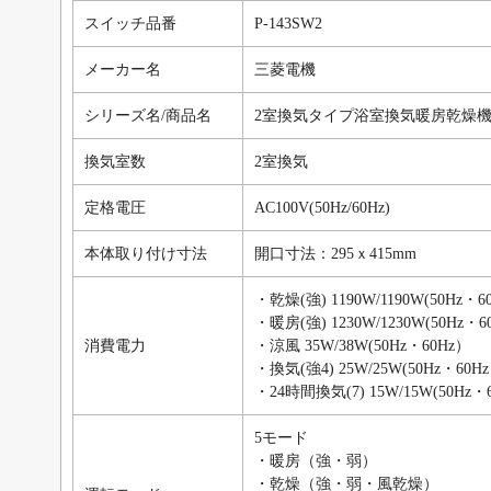
スイッチ品番
P-143SW2
メーカー名
三菱電機
シリーズ名/商品名
2室換気タイプ浴室換気暖房乾燥
換気室数
2室換気
定格電圧
AC100V(50Hz/60Hz)
本体取り付け寸法
開口寸法：295ｘ415mm
・乾燥(強) 1190W/1190W(50Hz・6
・暖房(強) 1230W/1230W(50Hz・6
消費電力
・涼風 35W/38W(50Hz・60Hz）
・換気(強4) 25W/25W(50Hz・60H
・24時間換気(7) 15W/15W(50Hz・
5モード
・暖房（強・弱）
・乾燥（強・弱・風乾燥）