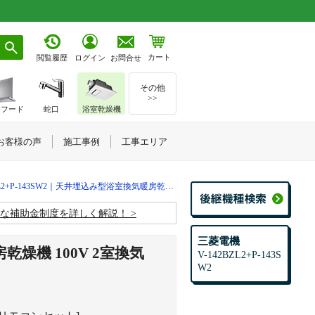
カート
お問合せ
閲覧履歴
ログイン
その他
>>
ジフード
蛇口
浴室乾燥機
お客様の声
施工事例
工事エリア
ZL2+P-143SW2｜天井埋込み型浴室換気暖房乾燥機
お得な補助金制度を詳しく解説！
三菱電機
燥機 100V 2室換気
V-142BZL2+P-143S
W2