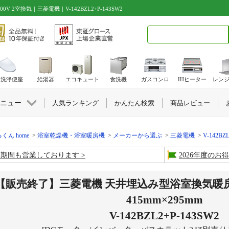
2室換気｜三菱電機｜V-142BZL2+P-143SW2
検索キーワード入力
水洗浄便座
給湯器
エコキュート
食洗機
ガスコンロ
IHヒーター
レン
ニュー
人気ランキング
かんたん検索
商品レビュー
くん home
浴室乾燥機・浴室暖房機
メーカーから選ぶ
三菱電機
V-142B
盆期間も営業しております
2026年度の
【販売終了】三菱電機 天井埋込み型浴室換気暖房乾
415mm×295mm
V-142BZL2+P-143SW2