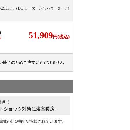
×295mm（DCモーター/インバーターバ
格
51,909
円(税込)
F
い終了のためご注文いただけません
付き！
トショック対策に浴室暖房。
機能の計5機能が搭載されています。