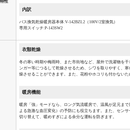
特性
内訳
バス換気乾燥暖房器本体:V-142BZL2（100V/2室換気）
専用スイッチ:P-143SW2
衣類乾燥
冬の寒い時期や梅雨時、また市街地など、屋外で洗濯物を干
ンガー等につるして乾燥させるため、シワを取りやすく、寒
燥させることができます。また、花粉やホコリも付かないた
暖房機能
暖房「強」モードなら、ロング気流暖房で、温風が足元まで
よる急激な血圧変化）の予防にも役立ちます。また、センサ
切り替えて、暖めすぎによる余分な運転を防ぎます。