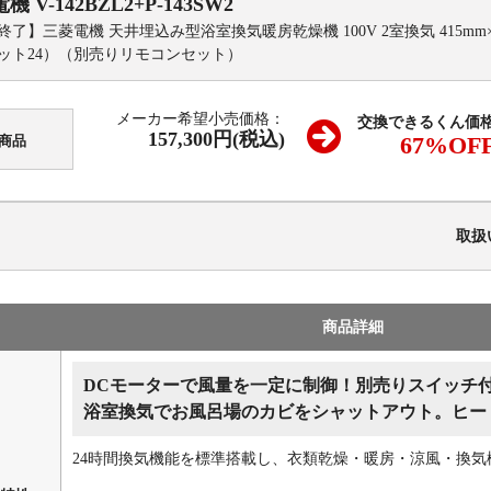
電機
V-142BZL2+P-143SW2
終了】三菱電機 天井埋込み型浴室換気暖房乾燥機 100V 2室換気 415mm
ット24）（別売りリモコンセット）
メーカー希望小売価格：
交換できるくん価
157,300円(税込)
67
%OF
商品
取扱
商品詳細
DCモーターで風量を一定に制御！別売りスイッチ
浴室換気でお風呂場のカビをシャットアウト。ヒー
24時間換気機能を標準搭載し、衣類乾燥・暖房・涼風・換気