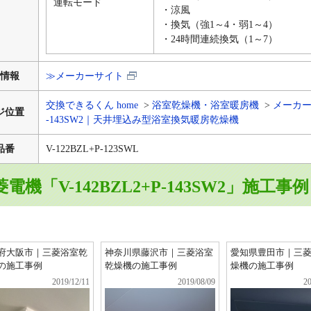
運転モード
・涼風
・換気（強1～4・弱1～4）
・24時間連続換気（1～7）
情報
≫メーカーサイト
交換できるくん home
浴室乾燥機・浴室暖房機
メーカ
ジ位置
-143SW2｜天井埋込み型浴室換気暖房乾燥機
品番
V-122BZL+P-123SWL
電機「V-142BZL2+P-143SW2」施工事例
府大阪市｜三菱浴室乾
神奈川県藤沢市｜三菱浴室
愛知県豊田市｜三
の施工事例
乾燥機の施工事例
燥機の施工事例
2019/12/11
2019/08/09
20