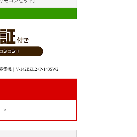
りリモコンセット]
。
ら