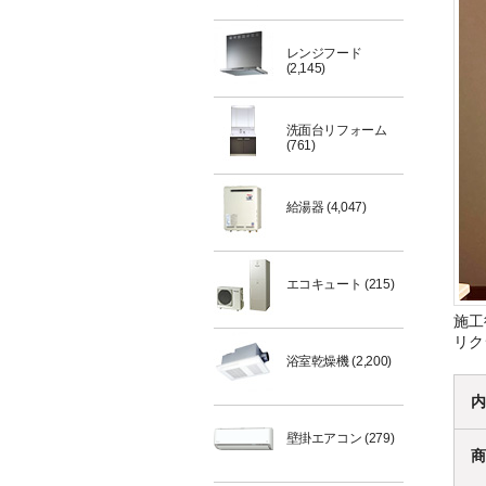
レンジフード
(2,145)
洗面台リフォーム
(761)
給湯器
(4,047)
エコキュート
(215)
施工
リク
浴室乾燥機
(2,200)
内
壁掛エアコン
(279)
商