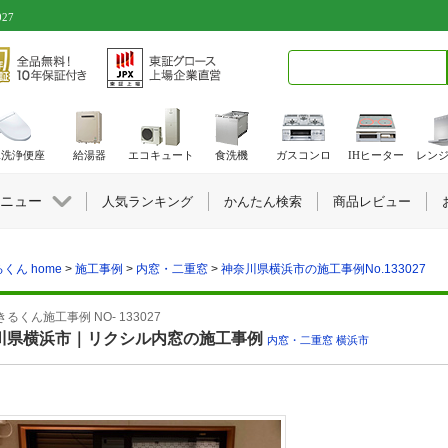
27
検索キーワード入力
水洗浄便座
給湯器
エコキュート
食洗機
ガスコンロ
IHヒーター
レン
ニュー
人気ランキング
かんたん検索
商品レビュー
くん home
>
施工事例
>
内窓・二重窓
>
神奈川県横浜市の施工事例No.133027
るくん施工事例 NO- 133027
川県横浜市｜リクシル内窓の施工事例
内窓・二重窓
,
横浜市