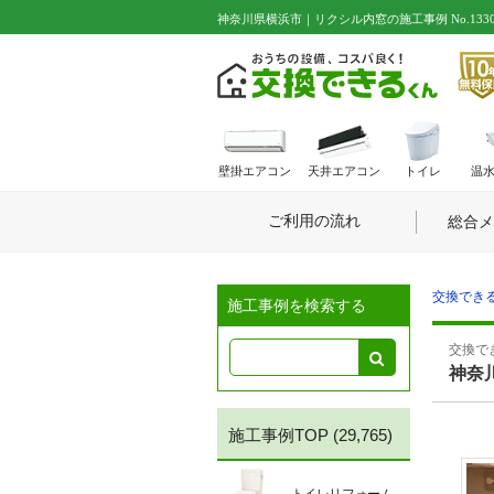
神奈川県横浜市｜リクシル内窓の施工事例 No.1330
壁掛エアコン
天井エアコン
トイレ
温
ご利用の流れ
総合メ
交換できる
施工事例を検索する
交換でき
神奈
施工事例TOP
(29,765)