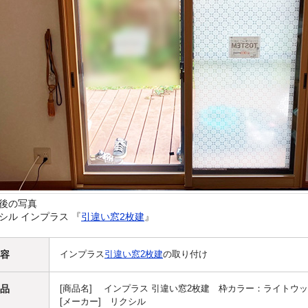
後の写真
シル インプラス 『
引違い窓2枚建
』
容
インプラス
引違い窓2枚建
の取り付け
品
[商品名] インプラス 引違い窓2枚建 枠カラー：ライトウッ
[メーカー] リクシル