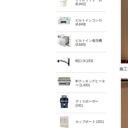
トイレリフォーム
(6,442)
ビルトインコンロ
(4,849)
ビルトイン食洗機
(3,685)
蛇口
(4,183)
施工
IHクッキングヒータ
ー
(1,430)
ディスポーザー
(181)
カップボード
(231)