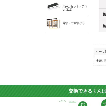
天井カセットエアコ
ン
(216)
施
内窓・二重窓
(28)
施
神奈川
交換できるくんは