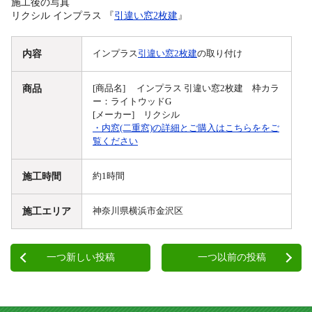
施工後の写真
リクシル インプラス 『
引違い窓2枚建
』
内容
インプラス
引違い窓2枚建
の取り付け
商品
[商品名] インプラス 引違い窓2枚建 枠カラ
ー：ライトウッドG
[メーカー] リクシル
・内窓(二重窓)の詳細とご購入はこちらををご
覧ください
施工時間
約1時間
施工エリア
神奈川県横浜市金沢区
一つ新しい投稿
一つ以前の投稿