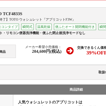
O
TCF4833S
終了】TOTO ウォシュレット『アプリコットF3W』
モコンタイプ
瞬間式
温風乾燥
便ふたオート開閉機能付き
瞬
ト・リモコン便器洗浄機能・便ふた閉止後洗浄モードなし
メーカー希望小売価格：
交換できるくん価
204,600円(税込)
39
%OF
商品
取扱
商品詳細
人気ウォシュレットのアプリコットは