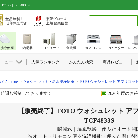
TO｜TCF4833S
検索キーワード入力
水洗浄便座
給湯器
エコキュート
食洗機
ガスコンロ
IHヒーター
レン
ニュー
人気ランキング
かんたん検索
商品レビュー
くん home
ウォシュレット・温水洗浄便座
TOTO ウォシュレット アプリコッ
盆期間も営業しております
2026年度の
【販売終了】TOTO ウォシュレット ア
TCF4833S
瞬間式｜温風乾燥｜便ふたオート開
※オート・リモコン便器洗浄機能・便ふた閉止後