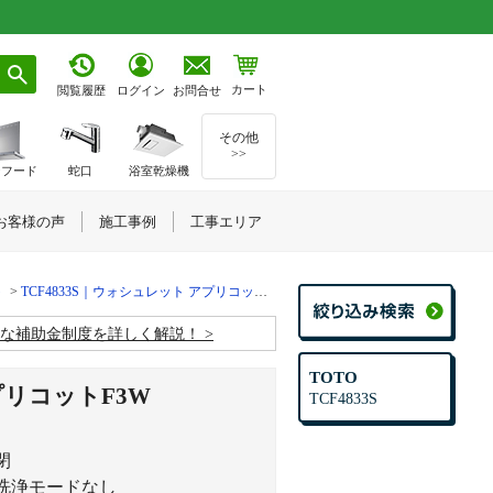
カート
お問合せ
閲覧履歴
ログイン
その他
>>
ジフード
蛇口
浴室乾燥機
お客様の声
施工事例
工事エリア
ト
TCF4833S｜ウォシュレット アプリコットF3W
お得な補助金制度を詳しく解説！
TOTO
プリコットF3W
TCF4833S
閉
洗浄モードなし