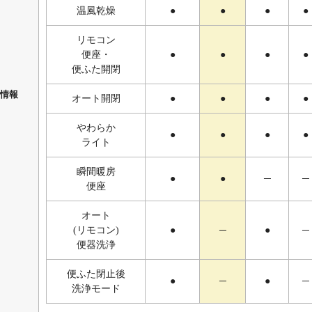
温風乾燥
●
●
●
●
リモコン
便座・
●
●
●
●
便ふた開閉
情報
オート開閉
●
●
●
●
やわらか
●
●
●
●
ライト
瞬間暖房
●
●
─
─
便座
オート
(リモコン)
●
─
●
─
便器洗浄
便ふた閉止後
●
─
●
─
洗浄モード