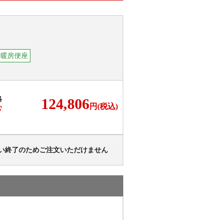
間暖房便座
格
124,806
円(税込)
F
い終了のためご注文いただけません