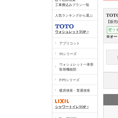
工事費込みプラン一覧
TOT
人気ランキングから選ぶ
【販売
壁リ
ウォシュレットTOP >
※オー
アプリコット
SSシリーズ
ウォシュレット一体形
取替機能部
P/PSシリーズ
暖房便座・普通便座
シャワートイレTOP >