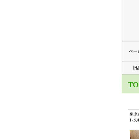
ペー
旧
TO
東京
レの