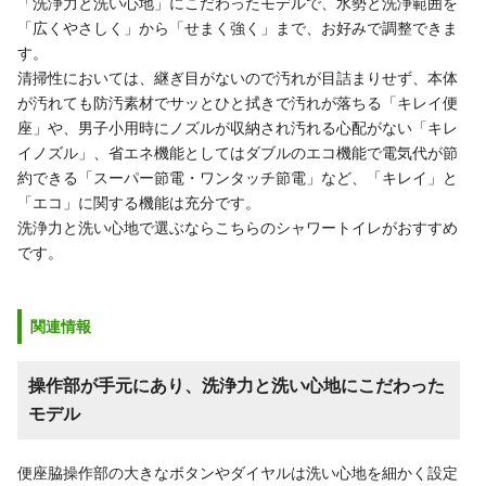
「洗浄力と洗い心地」にこだわったモデルで、水勢と洗浄範囲を
「広くやさしく」から「せまく強く」まで、お好みで調整できま
す。
清掃性においては、継ぎ目がないので汚れが目詰まりせず、本体
が汚れても防汚素材でサッとひと拭きで汚れが落ちる「キレイ便
座」や、男子小用時にノズルが収納され汚れる心配がない「キレ
イノズル」、省エネ機能としてはダブルのエコ機能で電気代が節
約できる「スーパー節電・ワンタッチ節電」など、「キレイ」と
「エコ」に関する機能は充分です。
洗浄力と洗い心地で選ぶならこちらのシャワートイレがおすすめ
です。
関連情報
操作部が手元にあり、洗浄力と洗い心地にこだわった
モデル
便座脇操作部の大きなボタンやダイヤルは洗い心地を細かく設定