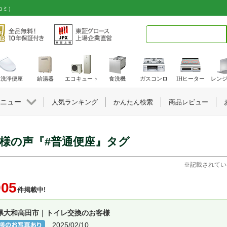
コミ）
検索キーワード入力
水洗浄便座
給湯器
エコキュート
食洗機
ガスコンロ
IHヒーター
レン
ニュー
人気ランキング
かんたん検索
商品レビュー
様の声『#普通便座』タグ
※記載されてい
905
件掲載中!
県大和高田市｜トイレ交換のお客様
2025/02/10