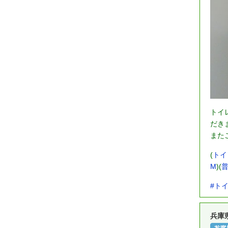
トイ
だき
また
(
トイ
M
)(
#ト
兵庫