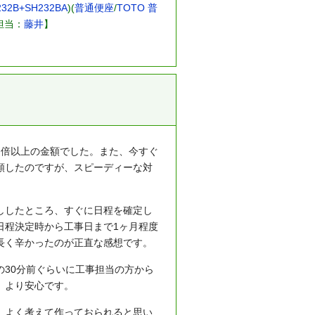
2B+SH232BA
)(
普通便座
/
TOTO 普
担当：
藤井
】
て倍以上の金額でした。また、今すぐ
頼したのですが、スピーディーな対
ししたところ、すぐに日程を確定し
日程決定時から工事日まで1ヶ月程度
長く辛かったのが正直な感想です。
30分前ぐらいに工事担当の方から
、より安心です。
。よく考えて作っておられると思い