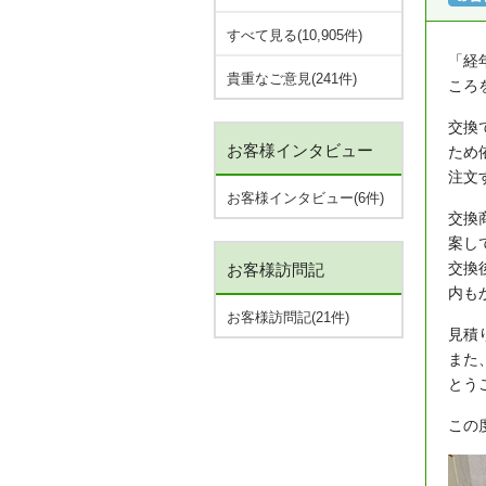
すべて見る(10,905件)
「経
貴重なご意見(241件)
ころ
交換
お客様インタビュー
ため
注文
お客様インタビュー(6件)
交換
案し
交換
お客様訪問記
内も
お客様訪問記(21件)
見積
また
とう
この