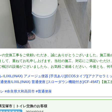
レの交換工事をご依頼いただき、誠にありがとうございました。施工後
まして、重ねてお礼申し上げます。当社の施工、対応にご満足いただけ
ご検討の設備がございましたら、お気軽ご連絡ください。今後とも、何
レ
/
LIXIL(INAX) アメージュ便器 [手洗あり][ECO5タイプ][アクアセラミックあ
普通便座
/
LIXIL(INAX) 普通便座 [スローダウン機能付き]/CF-49AT
)【施工
イレ
#奈良県大和高田市
#普通便座
県宝塚市｜トイレ交換のお客様