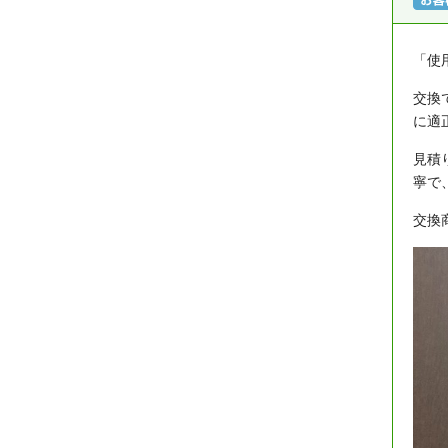
「使
交換
に適
見積
寧で
交換