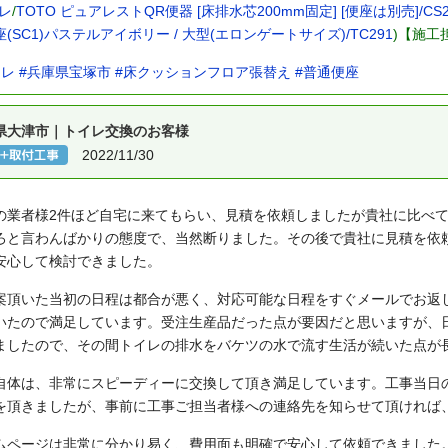
レ
/
TOTO ピュアレストQR便器 [床排水芯200mm固定] [便座は別売]/CS23
(SC1)パステルアイボリー / 大型(エロンゲートサイズ)/TC291
)【施工
イレ
#兵庫県宝塚市
#床クッションフロア張替え
#普通便座
県大津市｜トイレ交換のお客様
2022/11/30
の業者様2件ほど自宅に来てもらい、見積を依頼しましたが貴社に比べ
ろと言わんばかりの態度で、当然断りました。その後で貴社に見積を依
安心して検討できました。
案頂いた当初の日程は都合が悪く、対応可能な日程をすぐメールでお返
いたので満足しています。受注生産品だった点が要因だと思いますが、
ましたので、その間トイレの排水をバケツの水で流す生活が続いた点が
自体は、非常にスピーディーに交換して頂き満足しています。工事当日の
を頂きましたが、事前に工事ご担当者様への連絡先を知らせて頂ければ
ムページは非常に分かり易く、費用面も明確で安心して依頼できました