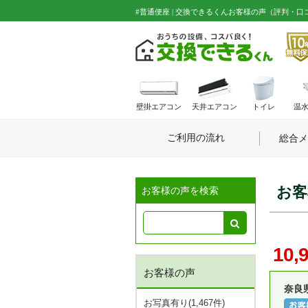
#普通便座 | 交換できるくんお客様の声（評判・口
壁掛エアコン
天井エアコン
トイレ
温
ご利用の流れ
総合メ
お客
お客様の声を検索
10,
お客様の声
奈良
お写真有り(1,467件)