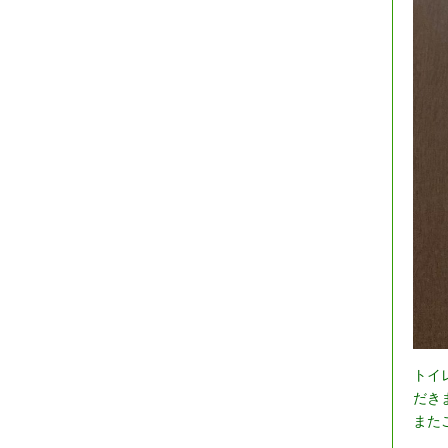
トイ
だき
また