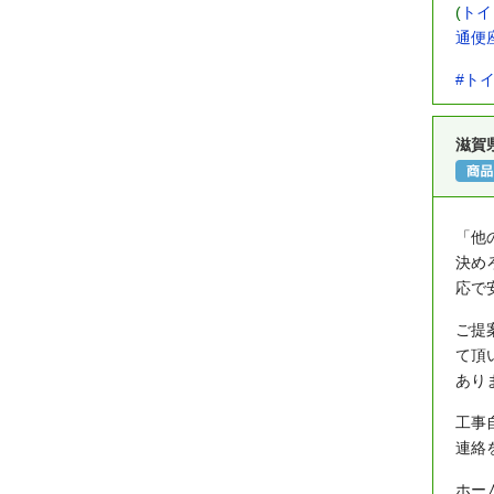
(
トイ
通便座
#ト
滋賀
「他
決め
応で
ご提
て頂
あり
工事
連絡
ホー