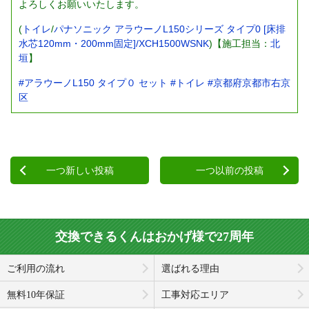
よろしくお願いいたします。
(
トイレ
/
パナソニック アラウーノL150シリーズ タイプ0 [床排
水芯120mm・200mm固定]/XCH1500WSNK
)【施工担当：
北
垣
】
#アラウーノL150 タイプ０ セット
#トイレ
#京都府京都市右京
区
一つ新しい投稿
一つ以前の投稿
交換できるくんはおかげ様で27周年
ご利用の流れ
選ばれる理由
無料10年保証
工事対応エリア