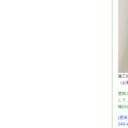
施工
（お
壁掛
して
検討
(
壁掛
24S-