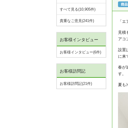
すべて見る(10,905件)
貴重なご意見(241件)
「エ
見積
アコ
お客様インタビュー
設置
お客様インタビュー(6件)
に来
春が
お客様訪問記
す。
お客様訪問記(21件)
夏も