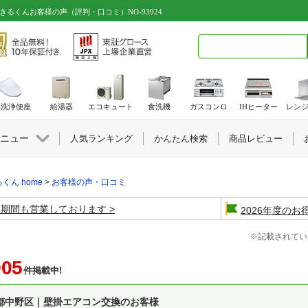
きるくんお客様の声（評判・口コミ）NO-93924
検索キーワード入力
水洗浄便座
給湯器
エコキュート
食洗機
ガスコンロ
IHヒーター
レン
ニュー
人気ランキング
かんたん検索
商品レビュー
くん home
>
お客様の声・口コミ
盆期間も営業しております
2026年度の
※記載されてい
905
件掲載中!
都中野区｜壁掛エアコン交換のお客様