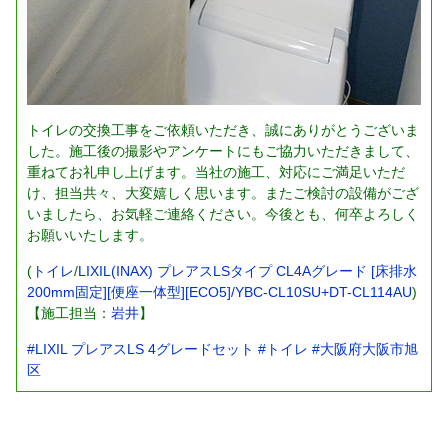
トイレの交換工事をご依頼いただき、誠にありがとうございま
した。施工後の撮影やアンケートにもご協力いただきまして、
重ねてお礼申し上げます。当社の施工、対応にご満足いただ
け、担当共々、大変嬉しく思います。またご検討の設備がござ
いましたら、お気軽ご連絡ください。今後とも、何卒よろしく
お願いいたします。
(
トイレ
/
LIXIL(INAX) プレアスLSタイプ CL4Aグレード [床排水
200mm固定][便座一体型][ECO5]/YBC-CL10SU+DT-CL114AU
)
【施工担当：
岩井
】
#LIXIL プレアスLS 4グレードセット
#トイレ
#大阪府大阪市旭
区