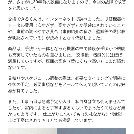
が、さすがに30年前の設備になりますので、今回の故障で取替
をと思いました。
交換できるくんは、インターネットで調べました。取替機器の
トータル費用（安すぎず、高すぎず）が明確にされていること
や、事前の調べやすさ具合（事例紹介の多さ、壁紙等の選択肢
が明記されている）が決め手となり依頼しました。
商品は、手洗いが一体となった機器の中で値段が手頃かつ機能
も充実していたものを選びました。
交換後、機能的にはほぼ
満足していますが、座面の高さ（昔にくらべ高い）にまだ慣れ
ないです。
見積りやスケジュール調整の際は、必要なタイミングで明確に
今後の予定、必要事項などをメールで伝えて頂いていたのは好
感が持てました。
また、工事当日は急遽予定が入り、私自身は立ち会えませんで
したが、家内によると丁寧すぎるぐらいでまったく問題など無
かったようです。
仕上がりについても（失礼ながら）想像以
上に丁寧にされておりとても満足しています。 」