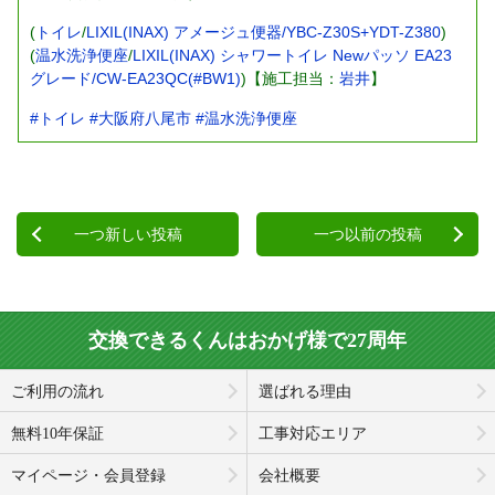
(
トイレ
/
LIXIL(INAX) アメージュ便器/YBC-Z30S+YDT-Z380
)
(
温水洗浄便座
/
LIXIL(INAX) シャワートイレ Newパッソ EA23
グレード/CW-EA23QC(#BW1)
)【施工担当：
岩井
】
#トイレ
#大阪府八尾市
#温水洗浄便座
一つ新しい投稿
一つ以前の投稿
交換できるくんはおかげ様で27周年
ご利用の流れ
選ばれる理由
無料10年保証
工事対応エリア
マイページ・会員登録
会社概要