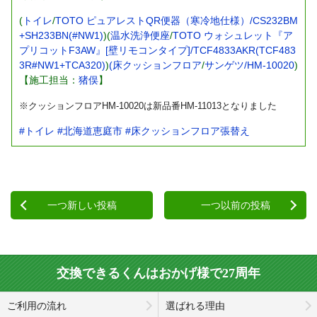
(
トイレ
/
TOTO ピュアレストQR便器（寒冷地仕様）/CS232BM
+SH233BN(#NW1)
)(
温水洗浄便座
/
TOTO ウォシュレット『ア
プリコットF3AW』[壁リモコンタイプ]/TCF4833AKR(TCF483
3R#NW1+TCA320)
)
(床クッションフロア
/
サンゲツ/HM-10020
)
【施工担当：
猪俣
】
※クッションフロアHM-10020は新品番HM-11013となりました
#トイレ
#北海道恵庭市
#床クッションフロア張替え
一つ新しい投稿
一つ以前の投稿
交換できるくんはおかげ様で27周年
ご利用の流れ
選ばれる理由