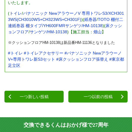
いたします。
(
トイレ
/
パナソニック NewアラウーノV 専用トワレS3/XCH301
3WS(CH3010WS+CH323WS+CH301F)
)(
紙巻器
/
TOTO 棚付二
連紙巻器 棚タイプ/YH600FMRサンゲツ/HM-10138
)(
床クッシ
ョンフロア
/
サンゲツ/HM-10138
)【施工担当：
畑山
】
※クッションフロアHM-10138は新品番HM-11136となりました
#トイレ
#トイレアクセサリー
#パナソニック Newアラウーノ
V+専用トワレ新S3セット
#床クッションフロア張替え
#東京都
足立区
一つ新しい投稿
一つ以前の投稿
交換できるくんはおかげ様で27周年