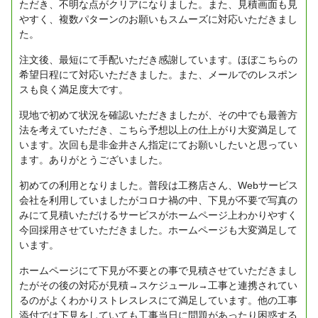
ただき、不明な点がクリアになりました。また、見積画面も見
やすく、複数パターンのお願いもスムーズに対応いただきまし
た。
注文後、最短にて手配いただき感謝しています。ほぼこちらの
希望日程にて対応いただきました。また、メールでのレスポン
スも良く満足度大です。
現地で初めて状況を確認いただきましたが、その中でも最善方
法を考えていただき、こちら予想以上の仕上がり大変満足して
います。次回も是非金井さん指定にてお願いしたいと思ってい
ます。ありがとうございました。
初めての利用となりました。普段は工務店さん、Webサービス
会社を利用していましたがコロナ禍の中、下見が不要で写真の
みにて見積いただけるサービスがホームページ上わかりやすく
今回採用させていただきました。ホームページも大変満足して
います。
ホームページにて下見が不要との事で見積させていただきまし
たがその後の対応が見積→スケジュール→工事と連携されてい
るのがよくわかりストレスレスにて満足しています。他の工事
添付では下見をしていても工事当日に問題があったり困惑する