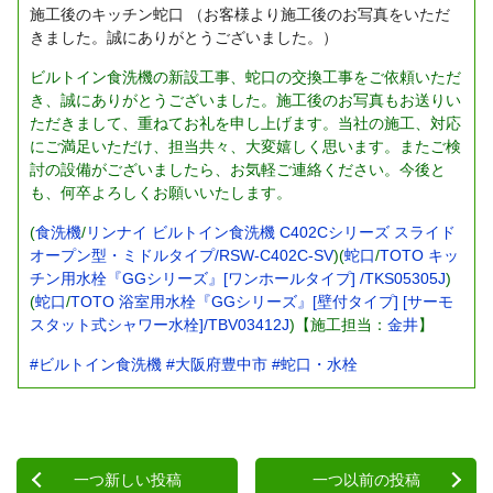
施工後のキッチン蛇口
（お客様より施工後のお写真をいただ
きました。誠にありがとうございました。）
ビルトイン食洗機の新設工事、蛇口の交換工事をご依頼いただ
き、誠にありがとうございました。施工後のお写真もお送りい
ただきまして、重ねてお礼を申し上げます。当社の施工、対応
にご満足いただけ、担当共々、大変嬉しく思います。またご検
討の設備がございましたら、お気軽ご連絡ください。今後と
も、何卒よろしくお願いいたします。
(
食洗機
/
リンナイ ビルトイン食洗機 C402Cシリーズ スライド
オープン型・ミドルタイプ/RSW-C402C-SV
)(
蛇口
/
TOTO キッ
チン用水栓『GGシリーズ』[ワンホールタイプ] /TKS05305J
)
(
蛇口
/
TOTO 浴室用水栓『GGシリーズ』[壁付タイプ] [サーモ
スタット式シャワー水栓]/TBV03412J
)【施工担当：
金井
】
#ビルトイン食洗機
#大阪府豊中市
#蛇口・水栓
一つ新しい投稿
一つ以前の投稿