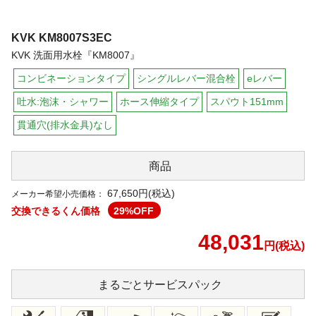
KVK
KM8007S3EC
KVK 洗面用水栓『KM8007』
コンビネーションタイプ
シングルレバー混合栓
eレバー
吐水:泡沫・シャワー
ホース伸縮タイプ
スパウト151mm
貫通穴(排水金具)なし
商品
67,650円(税込)
メーカー希望小売価格：
交換できるくん価格
29
%OFF
48,031
円(税込)
まるごと
サービスパック