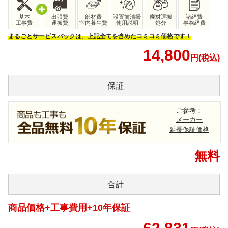
基本
出張費
部材費
設置前清掃
廃材運搬
諸経費
工事費
運搬費
室内養生費
使用説明
処分
事務経費
まるごとサービスパックは、上記全てを含めたコミコミ価格です！
14,800
円(税込)
保証
ご参考：
メーカー
延長保証価格
無料
合計
商品価格+工事費用+10年保証