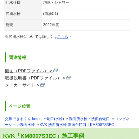
吐水仕様
泡沫・シャワー
節湯水栓
(節湯C1)
発売
2022年度
※節湯水栓については詳しくは
こちら
関連情報
図面（PDFファイル）
取扱説明書（PDFファイル）
メーカーサイト
ページ位置
交換できるくん home
蛇口(水栓)
洗面所水栓・洗面台蛇口
コンビネ
ーション洗面水栓
KVK 洗面所水栓 洗面台蛇口｜KM8007S3EC
KVK「KM8007S3EC」施工事例