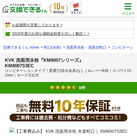
メニュー
お盆期間も営業しております
2026年度のお得な補助金制度を詳しく解説！
交換できるくん home
蛇口(水栓)
洗面所水栓・洗面台蛇口
コンビネーショ
KVK 洗面用水栓『KM8007シリーズ』
KM8007S3EC
コンビネーションタイプ｜貫通穴(排水金具)なし｜eレバー水栓｜スパウト15
1mm｜ホース引出式
8件