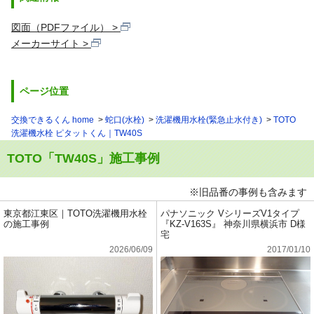
図面（PDFファイル）
メーカーサイト
ページ位置
交換できるくん home
蛇口(水栓)
洗濯機用水栓(緊急止水付き)
TOTO
洗濯機水栓 ピタットくん｜TW40S
TOTO「TW40S」施工事例
※旧品番の事例も含みます
東京都江東区｜TOTO洗濯機用水栓
パナソニック VシリーズV1タイプ
の施工事例
『KZ-V163S』 神奈川県横浜市 D様
宅
2026/06/09
2017/01/10