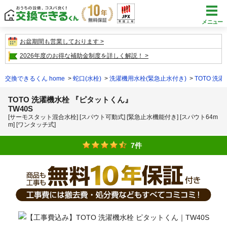
メニュー
お盆期間も営業しております
2026年度のお得な補助金制度を詳しく解説！
交換できるくん home
蛇口(水栓)
洗濯機用水栓(緊急止水付き)
TOTO 洗
TOTO 洗濯機水栓 『ピタットくん』
TW40S
[サーモスタット混合水栓] [スパウト可動式] [緊急止水機能付き] [スパウト64m
m] [ワンタッチ式]
7件