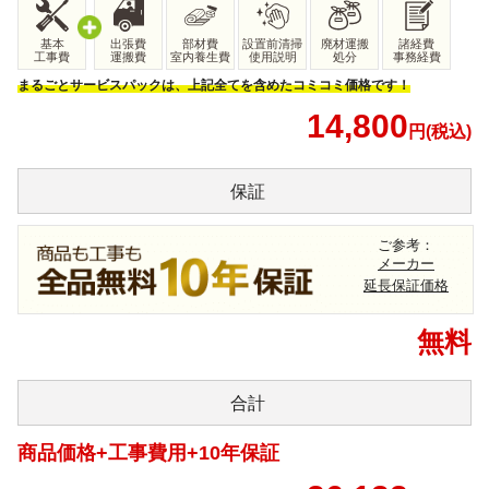
基本
出張費
部材費
設置前清掃
廃材運搬
諸経費
工事費
運搬費
室内養生費
使用説明
処分
事務経費
まるごとサービスパックは、上記全てを含めたコミコミ価格です！
14,800
円(税込)
保証
ご参考：
メーカー
延長保証価格
無料
合計
商品価格+工事費用+10年保証