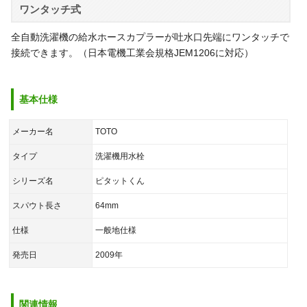
ワンタッチ式
全自動洗濯機の給水ホースカプラーが吐水口先端にワンタッチで
接続できます。（日本電機工業会規格JEM1206に対応）
基本仕様
メーカー名
TOTO
タイプ
洗濯機用水栓
シリーズ名
ピタットくん
スパウト長さ
64mm
仕様
一般地仕様
発売日
2009年
関連情報