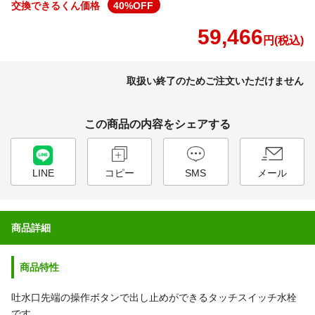
交換できるくん価格
40
%OFF
59,466
円(税込)
取扱い終了のためご注文いただけません
この商品の内容をシェアする
LINE
コピー
SMS
メール
商品詳細
商品特性
吐水口先端の操作ボタンで出し止めができるタッチスイッチ水栓
です。