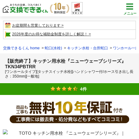
メニュー
お盆期間も営業しております
2026年度のお得な補助金制度を詳しく解説！
交換できるくん home
蛇口(水栓)
キッチン水栓・台所蛇口
ワンホール一般
【販売終了】キッチン用水栓『ニューウェーブシリーズ』
TKN34PBTRR
[ワンホールタイプ][タッチスイッチ水栓][ハンドシャワー付/ホース引き出し長
さ：350mm][一般地]
4件