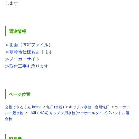
します
関連情報
≫図面（PDFファイル）
≫寒冷地仕様もあります
≫メーカーサイト
≫取付工事も承ります
ページ位置
交換できるくん home
蛇口(水栓)
キッチン水栓・台所蛇口
ツーホー
ル一般水栓
LIXIL(INAX) キッチン用水栓(ツーホールタイプ) 2ハンドル混
合栓