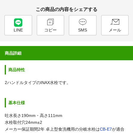
この商品の内容をシェアする
LINE
コピー
SMS
メール
商品詳細
商品特性
2ハンドルタイプのINAX水栓です。
基本仕様
吐水長さ190mm・高さ111mm
水栓取付穴24mm±2
メーカー保証期間2年
卓上型食洗機用の分岐水栓は
CB-E7
が適合