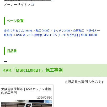
メーカーサイト
ページ位置
交換できるくん home
蛇口(水栓)
キッチン水栓・台所蛇口
壁付き一
般水栓
KVK キッチン用水栓 MSK110シリーズ 台所蛇口｜MSK110KBT
旧品番
―
KVK「MSK110KBT」施工事例
※旧品番の事例も含みます
大阪府寝屋川市｜KVKキッチン水栓
の施工事例
2026/04/30