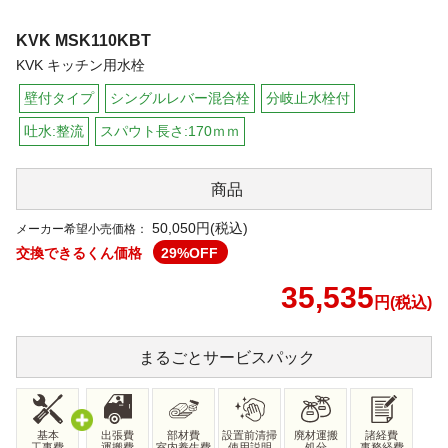
KVK
MSK110KBT
KVK キッチン用水栓
壁付タイプ
シングルレバー混合栓
分岐止水栓付
吐水:整流
スパウト長さ:170ｍｍ
商品
50,050円(税込)
メーカー希望小売価格：
交換できるくん価格
29
%OFF
35,535
円(税込)
まるごと
サービスパック
基本
出張費
部材費
設置前清掃
廃材運搬
諸経費
工事費
運搬費
室内養生費
使用説明
処分
事務経費