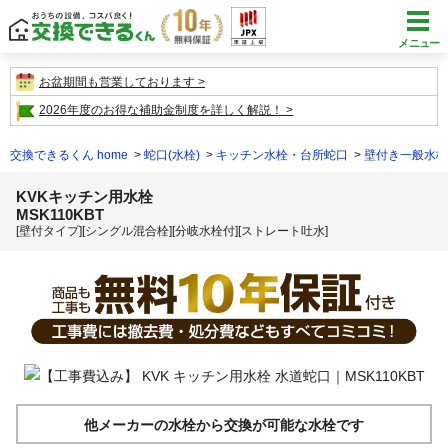
メニュー
お盆期間も営業しております
2026年度のお得な補助金制度を詳しく解説！
交換できるくん home
蛇口(水栓)
キッチン水栓・台所蛇口
壁付き一般水栓
KVKキッチン用水栓
MSK110KBT
[壁付タイプ][シングル混合栓][分岐水栓付][ストレート吐水]
他メーカーの水栓から交換が可能な水栓です