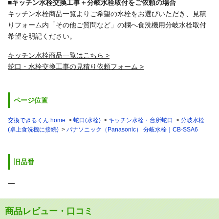
■キッチン水栓交換工事＋分岐水栓取付をご依頼の場合
キッチン水栓商品一覧よりご希望の水栓をお選びいただき、見積
りフォーム内「その他ご質問など」の欄へ食洗機用分岐水栓取付
希望を明記ください。
キッチン水栓商品一覧はこちら
蛇口・水栓交換工事の見積り依頼フォーム
ページ位置
交換できるくん home
蛇口(水栓)
キッチン水栓・台所蛇口
分岐水栓
(卓上食洗機に接続)
パナソニック（Panasonic） 分岐水栓｜CB-SSA6
旧品番
―
商品レビュー・口コミ