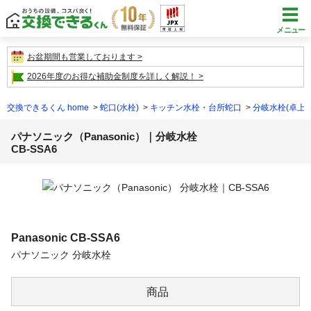
メニュー
お盆期間も営業しております
2026年度のお得な補助金制度を詳しく解説！
交換できるくん home
蛇口(水栓)
キッチン水栓・台所蛇口
分岐水栓(卓上
パナソニック（Panasonic）｜分岐水栓
CB-SSA6
Panasonic
CB-SSA6
パナソニック 分岐水栓
商品